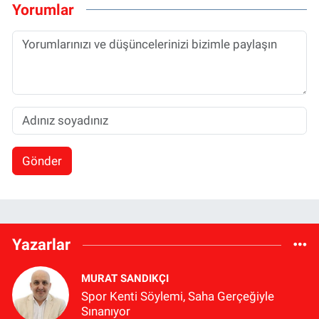
Yorumlar
Gönder
Yazarlar
MURAT SANDIKÇI
Spor Kenti Söylemi, Saha Gerçeğiyle
Sınanıyor