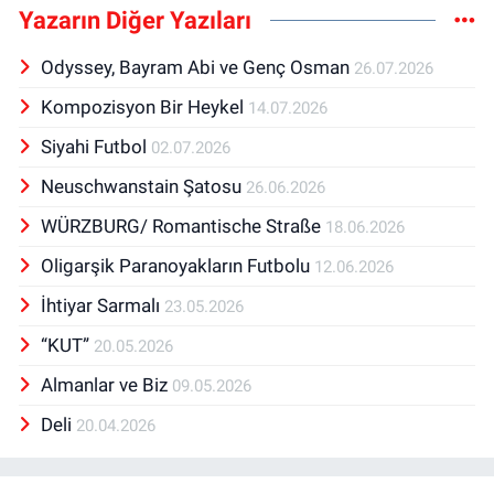
Yazarın Diğer Yazıları
Odyssey, Bayram Abi ve Genç Osman
26.07.2026
Kompozisyon Bir Heykel
14.07.2026
Siyahi Futbol
02.07.2026
Neuschwanstain Şatosu
26.06.2026
WÜRZBURG/ Romantische Straße
18.06.2026
Oligarşik Paranoyakların Futbolu
12.06.2026
İhtiyar Sarmalı
23.05.2026
“KUT”
20.05.2026
Almanlar ve Biz
09.05.2026
Deli
20.04.2026