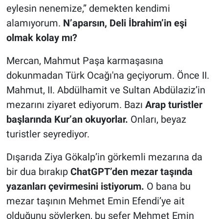
eylesin nenemize,” demekten kendimi
alamıyorum.
N’aparsın, Deli İbrahim’in eşi
olmak kolay mı?
Mercan, Mahmut Paşa karmaşasına
dokunmadan Türk Ocağı'na geçiyorum. Önce II.
Mahmut, II. Abdülhamit ve Sultan Abdülaziz’in
mezarını ziyaret ediyorum. Bazı
Arap turistler
başlarında Kur’an okuyorlar.
Onları, beyaz
turistler seyrediyor.
Dışarıda Ziya Gökalp’in görkemli mezarına da
bir dua bırakıp
ChatGPT’den mezar taşında
yazanları çevirmesini istiyorum.
O bana bu
mezar taşının Mehmet Emin Efendi’ye ait
olduğunu söylerken, bu sefer Mehmet Emin