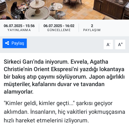
Kültür Sanat
Bilim ve Teknoloji
06.07.2025 - 15:56
06.07.2025 - 16:02
2
YAYINLANMA
GÜNCELLEME
PAYLAŞIM
Genel
Paylaş
-
+
A
A
Sirkeci Garı’nda iniyorum. Evvela, Agatha
Christie’nin Orient Ekspresi’ni yazdığı lokantaya
bir bakış atıp çayımı söylüyorum. Japon ağırlıklı
müşteriler, kafalarını duvar ve tavandan
alamıyorlar.
"Kimler geldi, kimler geçti..." şarkısı geçiyor
aklımdan. İnsanların, hiç vakitleri yokmuşçasına
hızlı hareket etmelerini izliyorum.