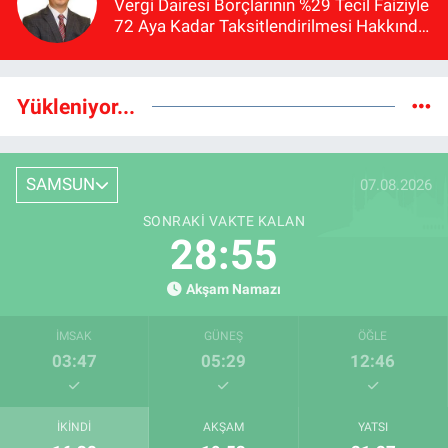
Vergi Dairesi Borçlarının %29 Tecil Faiziyle
72 Aya Kadar Taksitlendirilmesi Hakkında
Bilgilendirme
Yükleniyor...
SAMSUN
07.08.2026
SONRAKI VAKTE KALAN
28:54
Akşam Namazı
İMSAK
GÜNEŞ
ÖĞLE
03:47
05:29
12:46
İKINDI
AKŞAM
YATSI