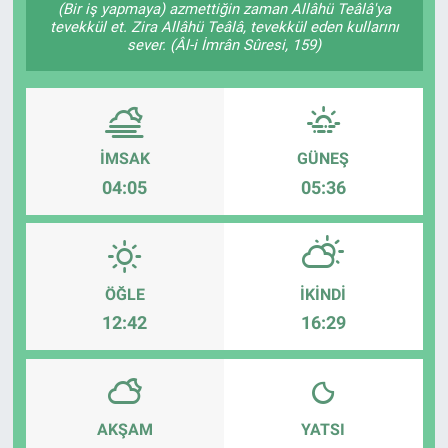
(Bir iş yapmaya) azmettiğin zaman Allâhü Teâlâ'ya
tevekkül et. Zira Allâhü Teâlâ, tevekkül eden kullarını
Kültür Sanat
sever. (Âl-i İmrân Sûresi, 159)
Bilim ve Teknoloji
Genel
İMSAK
GÜNEŞ
04:05
05:36
ÖĞLE
İKINDI
12:42
16:29
AKŞAM
YATSI