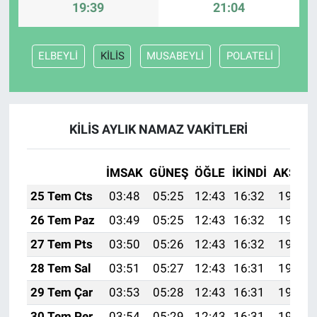
19:39
21:04
ELBEYLİ
KİLİS
MUSABEYLİ
POLATELİ
KİLİS AYLIK NAMAZ VAKITLERI
İMSAK
GÜNEŞ
ÖĞLE
İKINDI
AKŞAM
25 Tem Cts
03:48
05:25
12:43
16:32
19:52
26 Tem Paz
03:49
05:25
12:43
16:32
19:51
27 Tem Pts
03:50
05:26
12:43
16:32
19:50
28 Tem Sal
03:51
05:27
12:43
16:31
19:49
29 Tem Çar
03:53
05:28
12:43
16:31
19:48
30 Tem Per
03:54
05:29
12:43
16:31
19:48