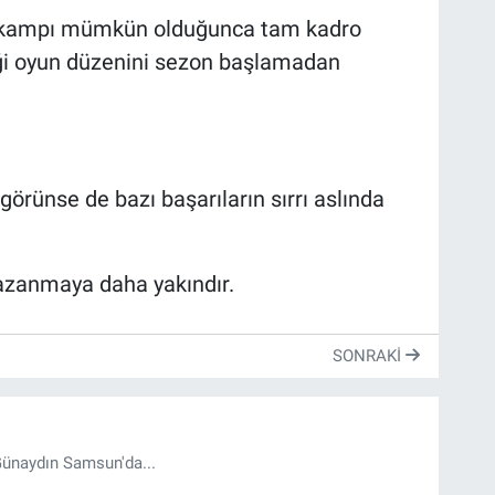
, kampı mümkün olduğunca tam kadro
iği oyun düzenini sezon başlamadan
örünse de bazı başarıların sırrı aslında
 kazanmaya daha yakındır.
SONRAKI
 Günaydın Samsun'da...