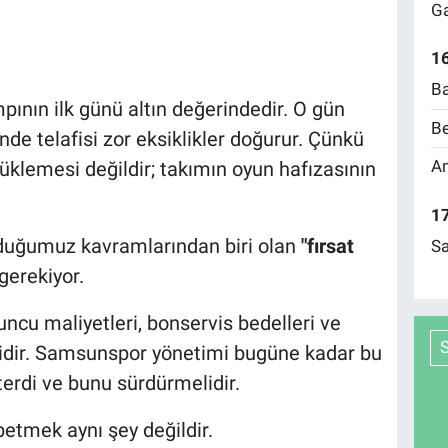
Ga
16
Ba
ampının ilk günü altın değerindedir. O gün
Be
nde telafisi zor eksiklikler doğurur. Çünkü
Am
lemesi değildir; takımın oyun hafızasının
17
yduğumuz kavramlarından biri olan
"fırsat
Sa
erekiyor.
uncu maliyetleri, bonservis bedelleri ve
idir. Samsunspor yönetimi bugüne kadar bu
erdi ve bunu sürdürmelidir.
betmek aynı şey değildir.