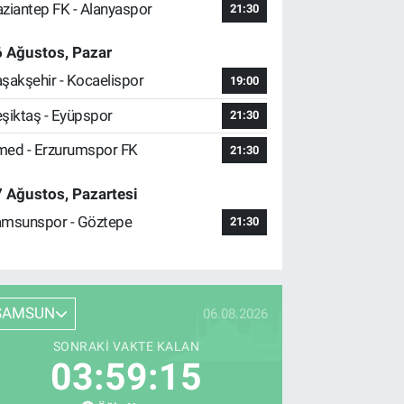
ziantep FK - Alanyaspor
21:30
 Ağustos, Pazar
şakşehir - Kocaelispor
19:00
şiktaş - Eyüpspor
21:30
ed - Erzurumspor FK
21:30
 Ağustos, Pazartesi
msunspor - Göztepe
21:30
SAMSUN
06.08.2026
SONRAKI VAKTE KALAN
03:59:14