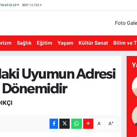
TIN
6518.23
BİST
13.703
Foto Gale
urizm
Sağlık
Eğitim
Yaşam
Kültür Sanat
Bilim ve T
Y
aki Uyumun Adresi
 Dönemidir
IKÇI
-
+
A
A