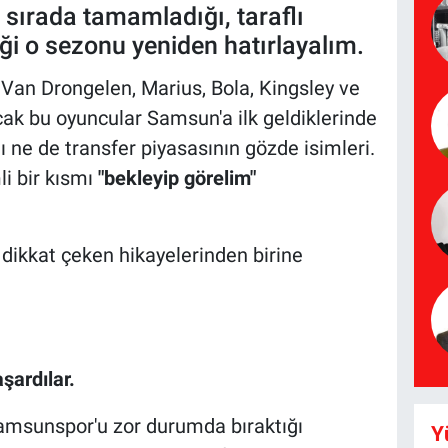
sırada tamamladığı, taraflı
iği o sezonu yeniden hatırlayalım.
Van Drongelen, Marius, Bola, Kingsley ve
ncak bu oyuncular Samsun'a ilk geldiklerinde
ı ne de transfer piyasasının gözde isimleri.
li bir kısmı
"bekleyip görelim"
n dikkat çeken hikayelerinden birine
ardılar.
amsunspor'u zor durumda bıraktığı
Y