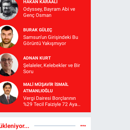
HAKAN KARAALİ
Odyssey, Bayram Abi ve
Genç Osman
BURAK GÜLEÇ
Samsun’un Girişindeki Bu
Görüntü Yakışmıyor
ADNAN KURT
Şelaleler, Kelebekler ve Bir
Soru
MALI MÜŞAVIR İSMAIL
ATMANLIOĞLU
Vergi Dairesi Borçlarının
%29 Tecil Faiziyle 72 Aya
Kadar Taksitlendirilmesi
Hakkında Bilgilendirme
ükleniyor...