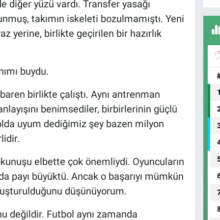
 diğer yüzü vardı. Transfer yasağı
unmuş, takımın iskeleti bozulmamıştı. Yeni
z yerine, birlikte geçirilen bir hazırlık
nımı buydu.
aren birlikte çalıştı. Aynı antrenman
nlayışını benimsediler, birbirlerinin güçlü
tbolda uyum dediğimiz şey bazen milyon
idir.
okunuşu elbette çok önemliydi. Oyuncuların
n da payı büyüktü. Ancak o başarıyı mümkün
luşturulduğunu düşünüyorum.
u değildir. Futbol aynı zamanda