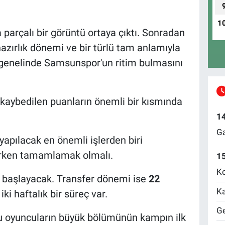
1
parçalı bir görüntü ortaya çıktı. Sonradan
hazırlık dönemi ve bir türlü tam anlamıyla
genelinde Samsunspor'un ritim bulmasını
kaybedilen puanların önemli bir kısmında
1
Ga
apılacak en önemli işlerden biri
erken tamamlamak olmalı.
1
Ko
başlayacak. Transfer dönemi ise
22
Ka
iki haftalık bir süreç var.
Ge
ğu oyuncuların büyük bölümünün kampın ilk