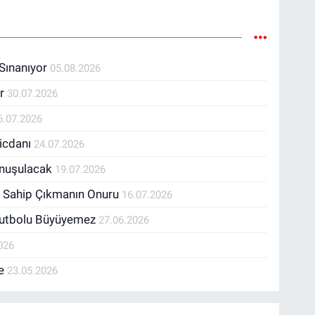
 Sınanıyor
05.08.2026
ur
30.07.2026
6.07.2026
icdanı
24.07.2026
Konuşulacak
19.07.2026
 Sahip Çıkmanın Onuru
16.07.2026
Futbolu Büyüyemez
27.06.2026
026
ye
23.05.2026