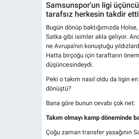
Samsunspor'un ligi üçüncü 
Kültür Sanat
tarafsız herkesin takdir ett
Bugün dönüp baktığımızda Holse, 
Bilim ve Teknoloji
Satka gibi isimler akla geliyor. A
Genel
ne Avrupa'nın konuştuğu yıldızlard
Hatta birçoğu için taraftarın önem
düşüncesindeydi.
Peki o takım nasıl oldu da ligin e
dönüştü?
Bana göre bunun cevabı çok net:
Takım olmayı kamp döneminde baş
Çoğu zaman transfer yasağının S