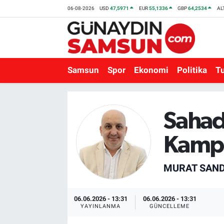
06-08-2026
USD
47,5971
EUR
55,1336
GBP
64,2534
AL
Samsun
Nöbetçi Eczaneler
Spor
Hava Durumu
Samsun
Spor
Ekonomi
Politika
T
Ekonomi
Trafik Durumu
Politika
Süper Lig Puan Durumu ve Fikstür
Sahad
Kamp
Turizm
Tüm Manşetler
Sağlık
Son Dakika Haberleri
MURAT SAND
Eğitim
Haber Arşivi
06.06.2026 - 13:31
06.06.2026 - 13:31
YAYINLANMA
GÜNCELLEME
Yaşam