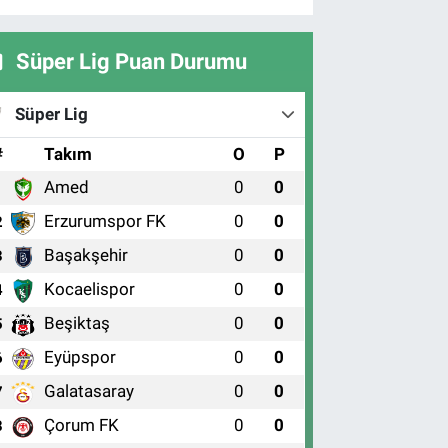
Süper Lig Puan Durumu
Süper Lig
#
Takım
O
P
Amed
0
0
1
Erzurumspor FK
0
0
2
Başakşehir
0
0
3
Kocaelispor
0
0
4
Beşiktaş
0
0
5
Eyüpspor
0
0
6
Galatasaray
0
0
7
Çorum FK
0
0
8