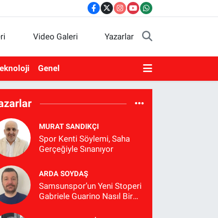
ri
Video Galeri
Yazarlar
eknoloji
Genel
azarlar
MURAT SANDIKÇI
Spor Kenti Söylemi, Saha
Gerçeğiyle Sınanıyor
ARDA SOYDAŞ
Samsunspor’un Yeni Stoperi
Gabriele Guarino Nasıl Bir
Futbolcu?