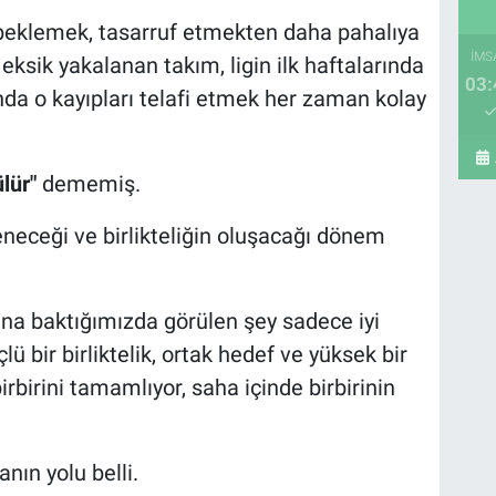
beklemek, tasarruf etmekten daha pahalıya
İMS
eksik yakalanan takım, ligin ilk haftalarında
03:
da o kayıpları telafi etmek her zaman kolay
lür"
dememiş.
eneceği ve birlikteliğin oluşacağı dönem
a baktığımızda görülen şey sadece iyi
lü bir birliktelik, ortak hedef ve yüksek bir
rbirini tamamlıyor, saha içinde birbirinin
nın yolu belli.