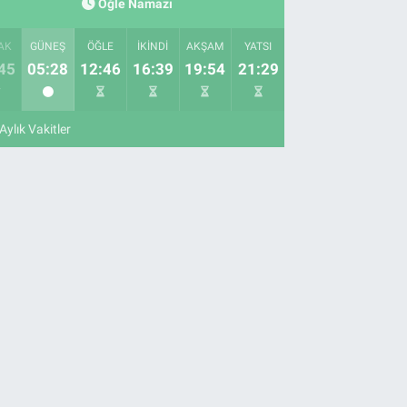
Öğle Namazı
AK
GÜNEŞ
ÖĞLE
İKINDI
AKŞAM
YATSI
45
05:28
12:46
16:39
19:54
21:29
Aylık Vakitler