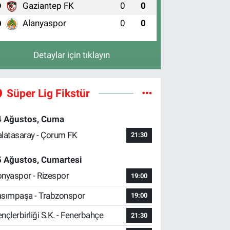
Gaziantep FK
0
0
9
Alanyaspor
0
0
0
Detaylar için tıklayın
Süper Lig Fikstür
4 Ağustos, Cuma
latasaray - Çorum FK
21:30
5 Ağustos, Cumartesi
nyaspor - Rizespor
19:00
sımpaşa - Trabzonspor
19:00
nçlerbirliği S.K. - Fenerbahçe
21:30