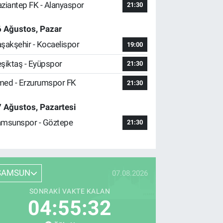
ziantep FK - Alanyaspor
21:30
 Ağustos, Pazar
şakşehir - Kocaelispor
19:00
şiktaş - Eyüpspor
21:30
ed - Erzurumspor FK
21:30
 Ağustos, Pazartesi
msunspor - Göztepe
21:30
SAMSUN
07.08.2026
SONRAKI VAKTE KALAN
04:55:31