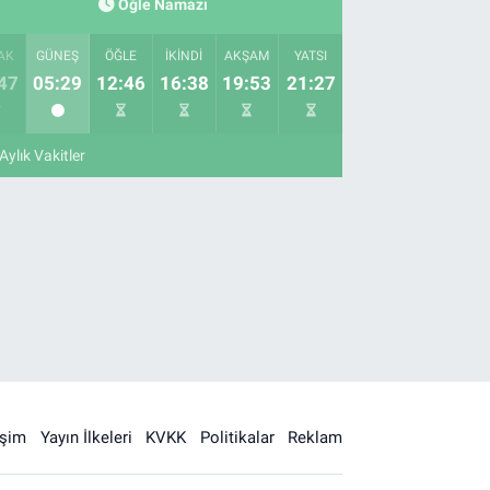
Öğle Namazı
AK
GÜNEŞ
ÖĞLE
İKINDI
AKŞAM
YATSI
47
05:29
12:46
16:38
19:53
21:27
Aylık Vakitler
işim
Yayın İlkeleri
KVKK
Politikalar
Reklam