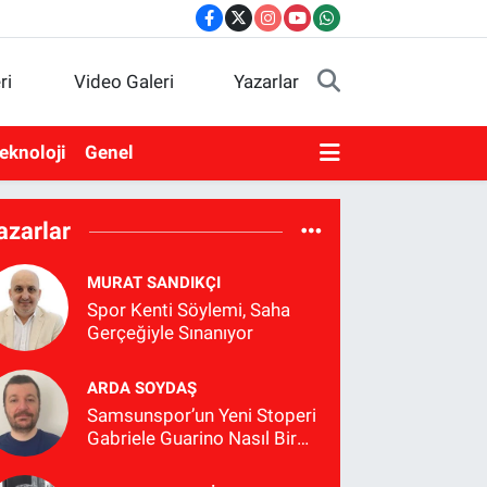
ri
Video Galeri
Yazarlar
eknoloji
Genel
azarlar
MURAT SANDIKÇI
Spor Kenti Söylemi, Saha
Gerçeğiyle Sınanıyor
ARDA SOYDAŞ
Samsunspor’un Yeni Stoperi
Gabriele Guarino Nasıl Bir
Futbolcu?