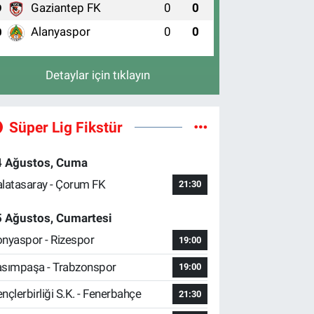
Gaziantep FK
0
0
9
Alanyaspor
0
0
0
Detaylar için tıklayın
Süper Lig Fikstür
4 Ağustos, Cuma
latasaray - Çorum FK
21:30
5 Ağustos, Cumartesi
nyaspor - Rizespor
19:00
sımpaşa - Trabzonspor
19:00
nçlerbirliği S.K. - Fenerbahçe
21:30