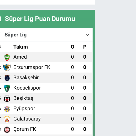
Süper Lig Puan Durumu
Süper Lig
#
Takım
O
P
Amed
0
0
1
Erzurumspor FK
0
0
2
Başakşehir
0
0
3
Kocaelispor
0
0
4
Beşiktaş
0
0
5
Eyüpspor
0
0
6
Galatasaray
0
0
7
Çorum FK
0
0
8