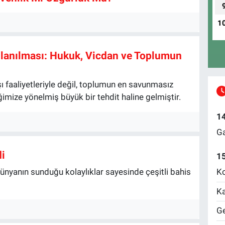
1
llanılması: Hukuk, Vicdan ve Toplumun
şı faaliyetleriyle değil, toplumun en savunmasız
imize yönelmiş büyük bir tehdit haline gelmiştir.
1
Ga
di
1
dünyanın sunduğu kolaylıklar sayesinde çeşitli bahis
Ko
Ka
Ge