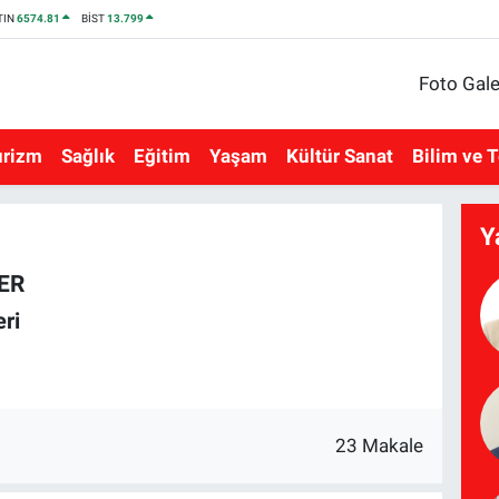
TIN
6574.81
BİST
13.799
Foto Gale
urizm
Sağlık
Eğitim
Yaşam
Kültür Sanat
Bilim ve T
Y
ÇER
ri
23 Makale