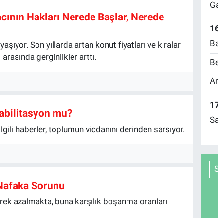
Ga
acının Hakları Nerede Başlar, Nerede
16
Ba
yaşıyor. Son yıllarda artan konut fiyatları ve kiralar
arasında gerginlikler arttı.
Be
Am
17
abilitasyon mu?
Sa
ilgili haberler, toplumun vicdanını derinden sarsıyor.
Nafaka Sorunu
erek azalmakta, buna karşılık boşanma oranları