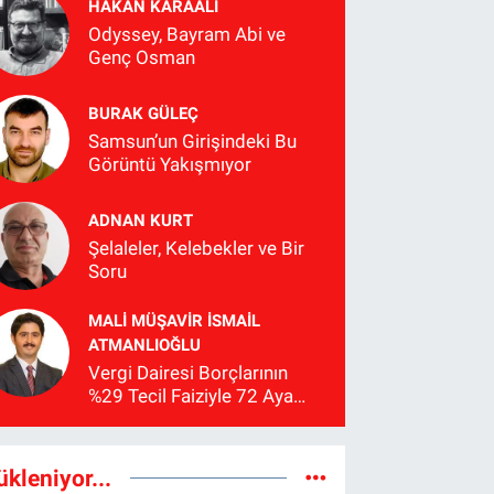
HAKAN KARAALİ
Odyssey, Bayram Abi ve
Genç Osman
BURAK GÜLEÇ
Samsun’un Girişindeki Bu
Görüntü Yakışmıyor
ADNAN KURT
Şelaleler, Kelebekler ve Bir
Soru
MALI MÜŞAVIR İSMAIL
ATMANLIOĞLU
Vergi Dairesi Borçlarının
%29 Tecil Faiziyle 72 Aya
Kadar Taksitlendirilmesi
Hakkında Bilgilendirme
ükleniyor...