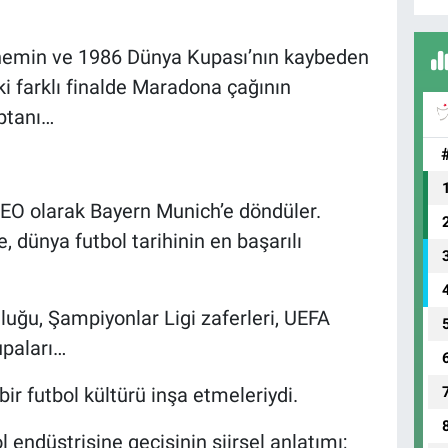
nemin ve 1986 Dünya Kupası’nın kaybeden
ki farklı finalde Maradona çağının
ptanı…
O olarak Bayern Munich’e döndüler.
, dünya futbol tarihinin en başarılı
uğu, Şampiyonlar Ligi zaferleri, UEFA
upaları…
bir futbol kültürü inşa etmeleriydi.
ol endüstrisine geçişinin şiirsel anlatımı;