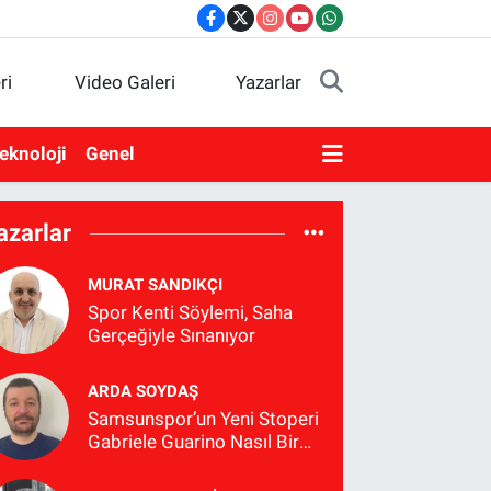
ri
Video Galeri
Yazarlar
eknoloji
Genel
azarlar
MURAT SANDIKÇI
Spor Kenti Söylemi, Saha
Gerçeğiyle Sınanıyor
ARDA SOYDAŞ
Samsunspor’un Yeni Stoperi
Gabriele Guarino Nasıl Bir
Futbolcu?