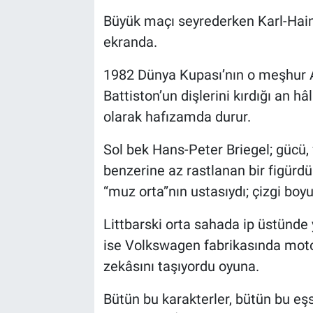
Büyük maçı seyrederken Karl-Hai
Kültür Sanat
ekranda.
Bilim ve Teknoloji
1982 Dünya Kupası’nın o meşhur
Battiston’un dişlerini kırdığı an hâ
Genel
olarak hafızamda durur.
Sol bek Hans-Peter Briegel; gücü,
benzerine az rastlanan bir figürd
“muz orta”nın ustasıydı; çizgi boy
Littbarski orta sahada ip üstünde 
ise Volkswagen fabrikasında motor 
zekâsını taşıyordu oyuna.
Bütün bu karakterler, bütün bu eşs