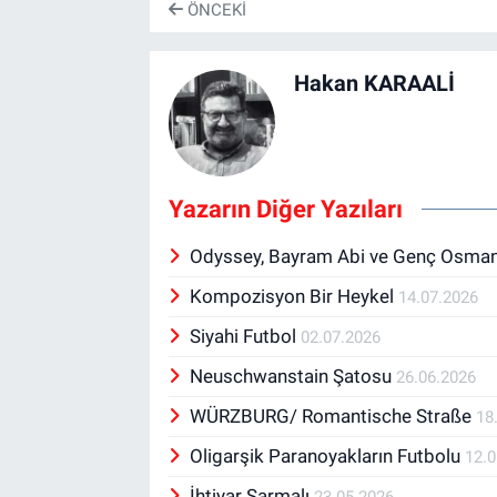
ÖNCEKI
Hakan KARAALİ
Yazarın Diğer Yazıları
Odyssey, Bayram Abi ve Genç Osma
Kompozisyon Bir Heykel
14.07.2026
Siyahi Futbol
02.07.2026
Neuschwanstain Şatosu
26.06.2026
WÜRZBURG/ Romantische Straße
18
Oligarşik Paranoyakların Futbolu
12.
İhtiyar Sarmalı
23.05.2026