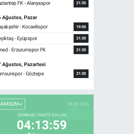
ziantep FK - Alanyaspor
21:30
 Ağustos, Pazar
şakşehir - Kocaelispor
19:00
şiktaş - Eyüpspor
21:30
ed - Erzurumspor FK
21:30
 Ağustos, Pazartesi
msunspor - Göztepe
21:30
SAMSUN
09.08.2026
SONRAKI VAKTE KALAN
04:13:58