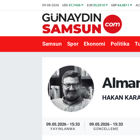
09-08-2026
USD
47,7436
EUR
55,2510
GBP
64,4811
AL
Samsun
Nöbetçi Eczaneler
Spor
Hava Durumu
Samsun
Spor
Ekonomi
Politika
T
Ekonomi
Trafik Durumu
Politika
Süper Lig Puan Durumu ve Fikstür
Alman
Turizm
Tüm Manşetler
HAKAN KARA
Sağlık
Son Dakika Haberleri
Eğitim
Haber Arşivi
09.05.2026 - 15:33
09.05.2026 - 15:33
YAYINLANMA
GÜNCELLEME
Yaşam