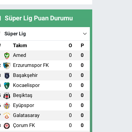
Süper Lig Puan Durumu
Süper Lig
#
Takım
O
P
Amed
0
0
1
Erzurumspor FK
0
0
2
Başakşehir
0
0
3
Kocaelispor
0
0
4
Beşiktaş
0
0
5
Eyüpspor
0
0
6
Galatasaray
0
0
7
Çorum FK
0
0
8