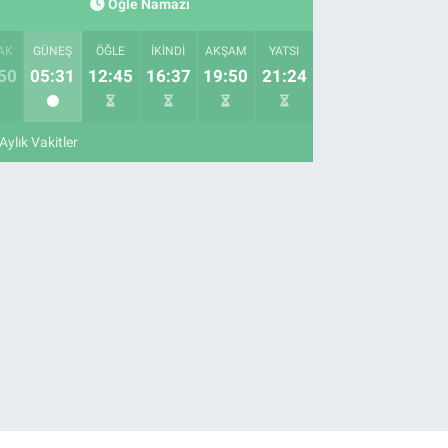
Öğle Namazı
AK
GÜNEŞ
ÖĞLE
İKINDI
AKŞAM
YATSI
50
05:31
12:45
16:37
19:50
21:24
Aylık Vakitler