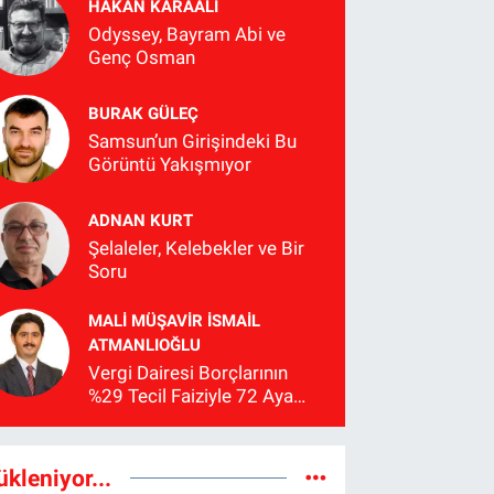
HAKAN KARAALİ
Odyssey, Bayram Abi ve
Genç Osman
BURAK GÜLEÇ
Samsun’un Girişindeki Bu
Görüntü Yakışmıyor
ADNAN KURT
Şelaleler, Kelebekler ve Bir
Soru
MALI MÜŞAVIR İSMAIL
ATMANLIOĞLU
Vergi Dairesi Borçlarının
%29 Tecil Faiziyle 72 Aya
Kadar Taksitlendirilmesi
Hakkında Bilgilendirme
ükleniyor...