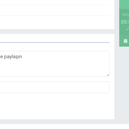
İMS
03: