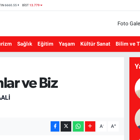
TIN
6660.55
BİST
13.779
Foto Gale
urizm
Sağlık
Eğitim
Yaşam
Kültür Sanat
Bilim ve T
Y
lar ve Biz
ALİ
-
+
A
A