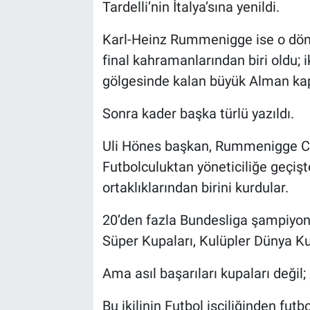
Tardelli’nin İtalya’sına yenildi.
Karl-Heinz Rummenigge ise o dö
final kahramanlarından biri oldu; i
gölgesinde kalan büyük Alman ka
Sonra kader başka türlü yazıldı.
Uli Hönes başkan, Rummenigge CE
Futbolculuktan yöneticiliğe geçişte
ortaklıklarından birini kurdular.
20’den fazla Bundesliga şampiyonl
Süper Kupaları, Kulüpler Dünya K
Ama asıl başarıları kupaları değil; 
Bu ikilinin Futbol işçiliğinden futb