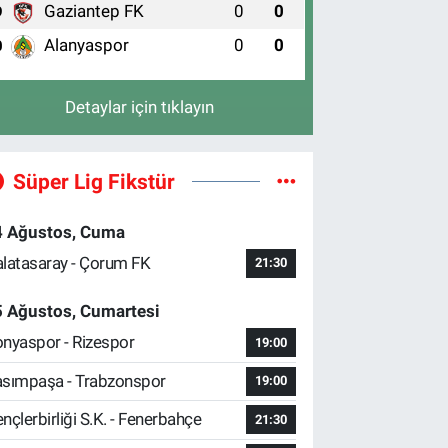
Gaziantep FK
0
0
9
Alanyaspor
0
0
0
Detaylar için tıklayın
Süper Lig Fikstür
4 Ağustos, Cuma
latasaray - Çorum FK
21:30
5 Ağustos, Cumartesi
nyaspor - Rizespor
19:00
sımpaşa - Trabzonspor
19:00
nçlerbirliği S.K. - Fenerbahçe
21:30