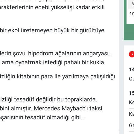
kterlerinin edebi yükselişi kadar etkili
1
r bir ekol üretemeyen büyük bir gürültüye
lerin şovu, hipodrom ağalarının angaryası…
ama oynatmak istediği pahalı bir kukla.
1
izliğin kitabının para ile yazılmaya çalışıldığı
Ga
1
sizliği tesadüf değildir bu topraklarda.
Ko
bini almıştır. Mercedes Maybach’ı taksi
Ka
aşarısının tesadüf olmadığı gibi…
Ge