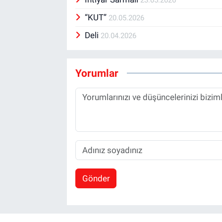
“KUT”
20.05.2026
Deli
20.04.2026
Yorumlar
Gönder