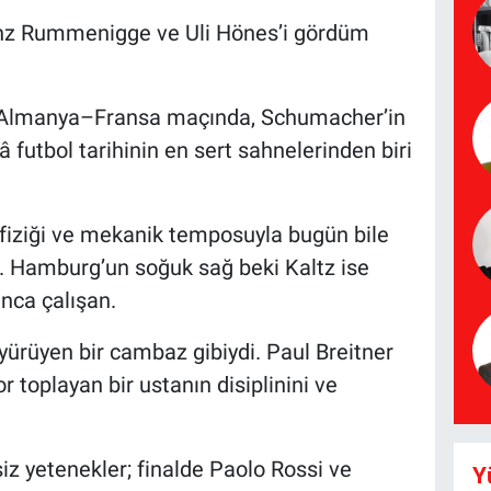
nz Rummenigge ve Uli Hönes’i gördüm
 Almanya–Fransa maçında, Schumacher’in
lâ futbol tarihinin en sert sahnelerinden biri
 fiziği ve mekanik temposuyla bugün bile
ü. Hamburg’un soğuk sağ beki Kaltz ise
unca çalışan.
yürüyen bir cambaz gibiydi. Paul Breitner
toplayan bir ustanın disiplinini ve
iz yetenekler; finalde Paolo Rossi ve
Y