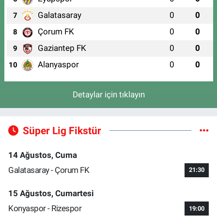
Galatasaray
0
0
7
Çorum FK
0
0
8
Gaziantep FK
0
0
9
Alanyaspor
0
0
10
Detaylar için tıklayın
Süper Lig Fikstür
14 Ağustos, Cuma
Galatasaray - Çorum FK
21:30
15 Ağustos, Cumartesi
Konyaspor - Rizespor
19:00