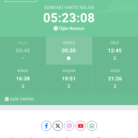
SONRAKI VAKTE KALAN
05:23:08
Öğle Namazı
İMSAK
GÜNEŞ
ÖĞLE
03:48
05:30
12:45
İKINDI
AKŞAM
YATSI
16:38
19:51
21:26
Aylık Vakitler