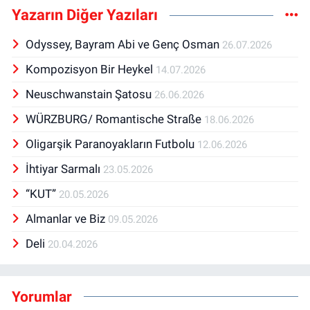
Yazarın Diğer Yazıları
Odyssey, Bayram Abi ve Genç Osman
26.07.2026
Kompozisyon Bir Heykel
14.07.2026
Neuschwanstain Şatosu
26.06.2026
WÜRZBURG/ Romantische Straße
18.06.2026
Oligarşik Paranoyakların Futbolu
12.06.2026
İhtiyar Sarmalı
23.05.2026
“KUT”
20.05.2026
Almanlar ve Biz
09.05.2026
Deli
20.04.2026
Yorumlar