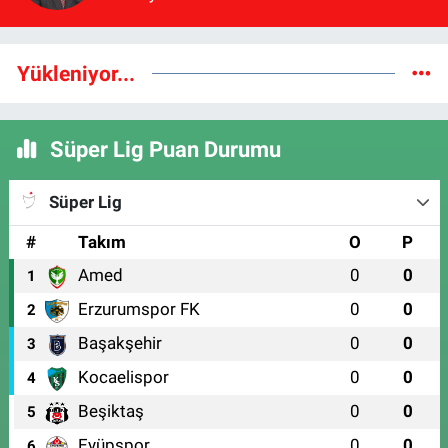
Bilgilendirme
Yükleniyor...
Süper Lig Puan Durumu
Süper Lig
#
Takım
O
P
Amed
0
0
1
Erzurumspor FK
0
0
2
Başakşehir
0
0
3
Kocaelispor
0
0
4
Beşiktaş
0
0
5
Eyüpspor
0
0
6