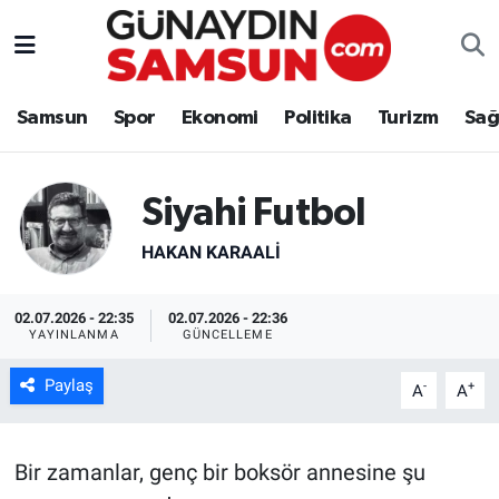
Samsun
Nöbetçi Eczaneler
Samsun
Spor
Ekonomi
Politika
Turizm
Sağ
Spor
Hava Durumu
Ekonomi
Trafik Durumu
Siyahi Futbol
HAKAN KARAALİ
Politika
Süper Lig Puan Durumu ve Fikstür
Turizm
Tüm Manşetler
02.07.2026 - 22:35
02.07.2026 - 22:36
YAYINLANMA
GÜNCELLEME
Sağlık
Son Dakika Haberleri
Paylaş
-
+
A
A
Eğitim
Haber Arşivi
Bir zamanlar, genç bir boksör annesine şu
Yaşam