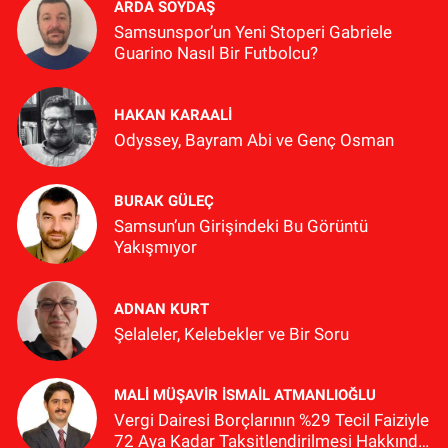
ARDA SOYDAŞ
Samsunspor’un Yeni Stoperi Gabriele
Guarino Nasıl Bir Futbolcu?
HAKAN KARAALİ
Odyssey, Bayram Abi ve Genç Osman
BURAK GÜLEÇ
Samsun’un Girişindeki Bu Görüntü
Yakışmıyor
ADNAN KURT
Şelaleler, Kelebekler ve Bir Soru
MALI MÜŞAVIR İSMAIL ATMANLIOĞLU
Vergi Dairesi Borçlarının %29 Tecil Faiziyle
72 Aya Kadar Taksitlendirilmesi Hakkında