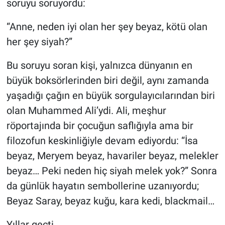
soruyu soruyordu:
Kültür Sanat
“Anne, neden iyi olan her şey beyaz, kötü olan
her şey siyah?”
Bilim ve Teknoloji
Bu soruyu soran kişi, yalnızca dünyanın en
Genel
büyük boksörlerinden biri değil, aynı zamanda
yaşadığı çağın en büyük sorgulayıcılarından biri
olan Muhammed Ali’ydi. Ali, meşhur
röportajında bir çocuğun saflığıyla ama bir
filozofun keskinliğiyle devam ediyordu: “İsa
beyaz, Meryem beyaz, havariler beyaz, melekler
beyaz… Peki neden hiç siyah melek yok?” Sonra
da günlük hayatın sembollerine uzanıyordu;
Beyaz Saray, beyaz kuğu, kara kedi, blackmail…
Yıllar geçti.