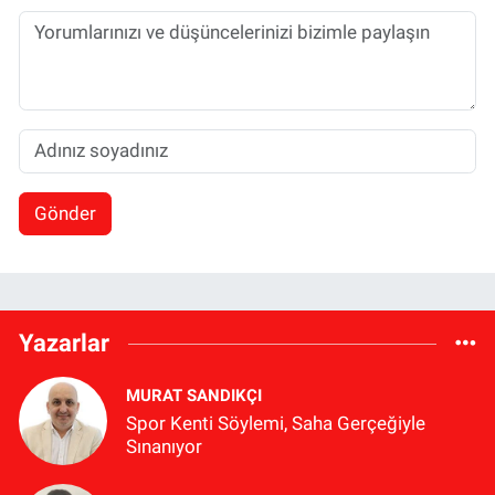
Gönder
Yazarlar
MURAT SANDIKÇI
Spor Kenti Söylemi, Saha Gerçeğiyle
Sınanıyor