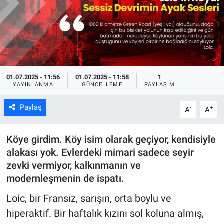
Kültür Sanat
Bilim ve Teknoloji
Genel
01.07.2025 - 11:56
01.07.2025 - 11:58
1
YAYINLANMA
GÜNCELLEME
PAYLAŞIM
Paylaş
-
+
A
A
Köye girdim. Köy isim olarak geçiyor, kendisiyle
alakası yok. Evlerdeki mimari sadece seyir
zevki vermiyor, kalkınmanın ve
modernleşmenin de ispatı.
Loic, bir Fransız, sarışın, orta boylu ve
hiperaktif. Bir haftalık kızını sol koluna almış,