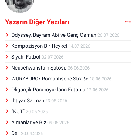
Yazarın Diğer Yazıları
Odyssey, Bayram Abi ve Genç Osman
26.07.2026
Kompozisyon Bir Heykel
14.07.2026
Siyahi Futbol
02.07.2026
Neuschwanstain Şatosu
26.06.2026
WÜRZBURG/ Romantische Straße
18.06.2026
Oligarşik Paranoyakların Futbolu
12.06.2026
İhtiyar Sarmalı
23.05.2026
“KUT”
20.05.2026
Almanlar ve Biz
09.05.2026
Deli
20.04.2026