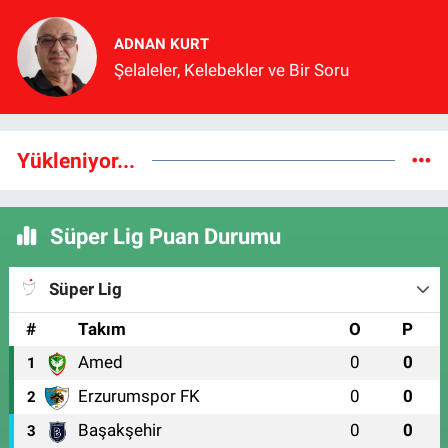
ADNAN KURT
Şelaleler, Kelebekler ve Bir Soru
Yükleniyor...
Süper Lig Puan Durumu
Süper Lig
#
Takım
O
P
Amed
0
0
1
Erzurumspor FK
0
0
2
Başakşehir
0
0
3