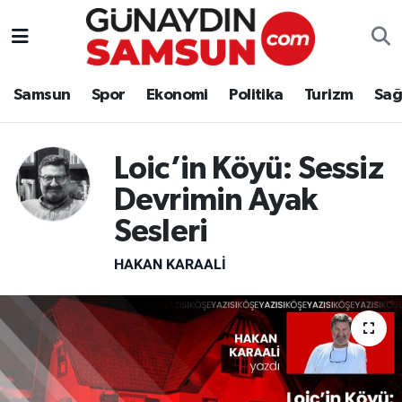
Samsun
Nöbetçi Eczaneler
Samsun
Spor
Ekonomi
Politika
Turizm
Sağ
Spor
Hava Durumu
Ekonomi
Trafik Durumu
Loic’in Köyü: Sessiz
Devrimin Ayak
Politika
Süper Lig Puan Durumu ve Fikstür
Sesleri
Turizm
Tüm Manşetler
HAKAN KARAALİ
Sağlık
Son Dakika Haberleri
Eğitim
Haber Arşivi
Yaşam