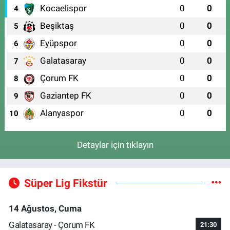
Kocaelispor
0
0
4
Beşiktaş
0
0
5
Eyüpspor
0
0
6
Galatasaray
0
0
7
Çorum FK
0
0
8
Gaziantep FK
0
0
9
Alanyaspor
0
0
10
Detaylar için tıklayın
Süper Lig Fikstür
14 Ağustos, Cuma
Galatasaray - Çorum FK
21:30