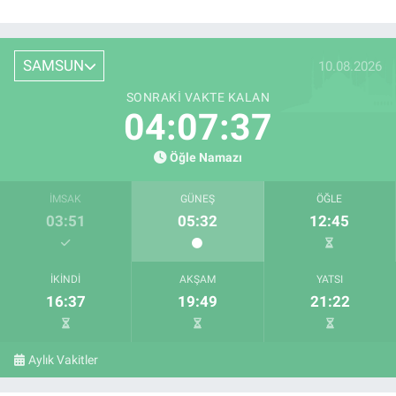
SAMSUN
10.08.2026
SONRAKI VAKTE KALAN
04:07:36
Öğle Namazı
İMSAK
GÜNEŞ
ÖĞLE
03:51
05:32
12:45
İKINDI
AKŞAM
YATSI
16:37
19:49
21:22
Aylık Vakitler