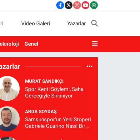
ri
Video Galeri
Yazarlar
eknoloji
Genel
azarlar
MURAT SANDIKÇI
Spor Kenti Söylemi, Saha
Gerçeğiyle Sınanıyor
ARDA SOYDAŞ
Samsunspor’un Yeni Stoperi
Gabriele Guarino Nasıl Bir
Futbolcu?