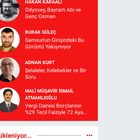
HAKAN KARAALİ
Odyssey, Bayram Abi ve
Genç Osman
BURAK GÜLEÇ
Samsun’un Girişindeki Bu
Görüntü Yakışmıyor
ADNAN KURT
Şelaleler, Kelebekler ve Bir
Soru
MALI MÜŞAVIR İSMAIL
ATMANLIOĞLU
Vergi Dairesi Borçlarının
%29 Tecil Faiziyle 72 Aya
Kadar Taksitlendirilmesi
Hakkında Bilgilendirme
ükleniyor...