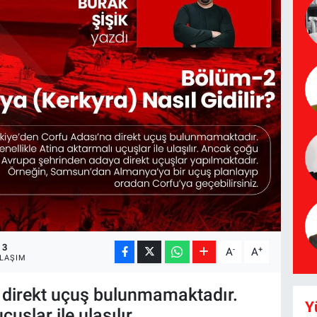
3
-
+
A
A
LAŞIM
a direkt uçuş bulunmamaktadır.
Y
uşlar ile ulaşılır.