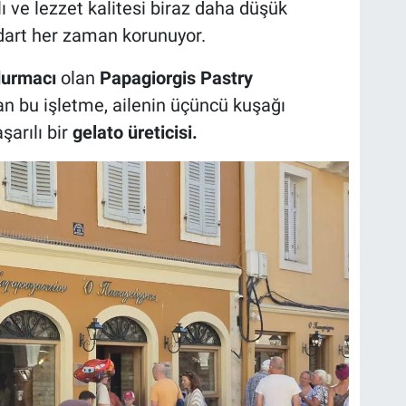
lı ve lezzet kalitesi biraz daha düşük
andart her zaman korunuyor.
durmacı
olan
Papagiorgis Pastry
an bu işletme, ailenin üçüncü kuşağı
şarılı bir
gelato üreticisi.