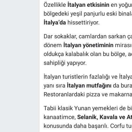
Özellikle
İtalyan etkisinin
en yoğun
bölgedeki yeşil panjurlu eski binal
İtalya’da
hissettiriyor.
Dar sokaklar, camlardan sarkan ç
dönem
İtalyan yönetiminin
mirasın
oldukça kalabalık olan bu bölge, 
sahipliği yapıyor.
İtalyan turistlerin fazlalığı ve İta
yanı sıra
İtalyan mutfağını
da bura
Restoranlardaki pizza ve makarnala
Tabii klasik Yunan yemekleri de 
kanaatimce,
Selanik, Kavala ve A
konusunda daha başarılı. Corfu tur