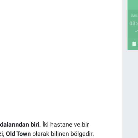
İMS
03:
dalarından biri.
İki hastane ve bir
zi,
Old Town
olarak bilinen bölgedir.