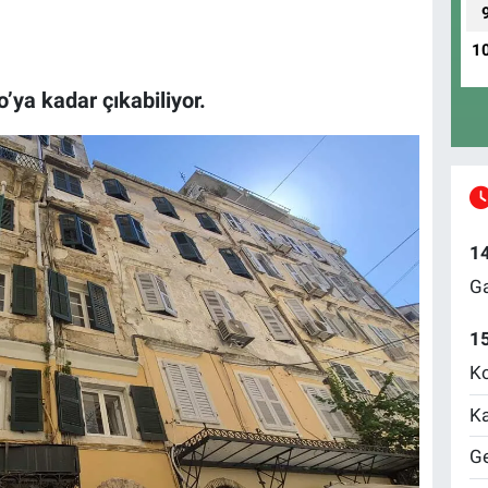
1
o’ya kadar çıkabiliyor.
1
Ga
1
Ko
Ka
Ge