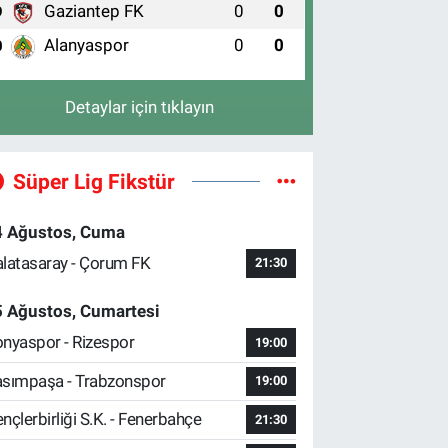
Gaziantep FK
0
0
9
Alanyaspor
0
0
0
Detaylar için tıklayın
Süper Lig Fikstür
4 Ağustos, Cuma
latasaray - Çorum FK
21:30
5 Ağustos, Cumartesi
nyaspor - Rizespor
19:00
sımpaşa - Trabzonspor
19:00
nçlerbirliği S.K. - Fenerbahçe
21:30