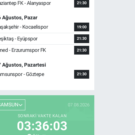
ziantep FK - Alanyaspor
21:30
 Ağustos, Pazar
şakşehir - Kocaelispor
19:00
şiktaş - Eyüpspor
21:30
ed - Erzurumspor FK
21:30
 Ağustos, Pazartesi
msunspor - Göztepe
21:30
SAMSUN
07.08.2026
SONRAKI VAKTE KALAN
03:36:02