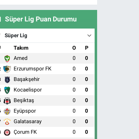
Süper Lig Puan Durumu
Süper Lig
#
Takım
O
P
Amed
0
0
1
Erzurumspor FK
0
0
2
Başakşehir
0
0
3
Kocaelispor
0
0
4
Beşiktaş
0
0
5
Eyüpspor
0
0
6
Galatasaray
0
0
7
Çorum FK
0
0
8