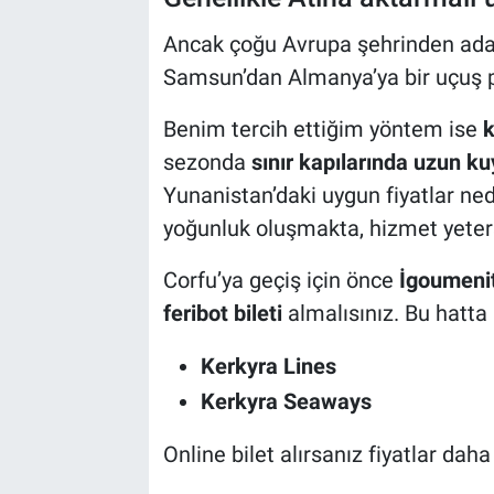
Ancak çoğu Avrupa şehrinden aday
Samsun’dan Almanya’ya bir uçuş pl
Benim tercih ettiğim yöntem ise
k
sezonda
sınır kapılarında uzun ku
Yunanistan’daki uygun fiyatlar nede
yoğunluk oluşmakta, hizmet yeters
Corfu’ya geçiş için önce
İgoumenit
feribot bileti
almalısınız. Bu hatta 
Kerkyra Lines
Kerkyra Seaways
Online bilet alırsanız fiyatlar dah