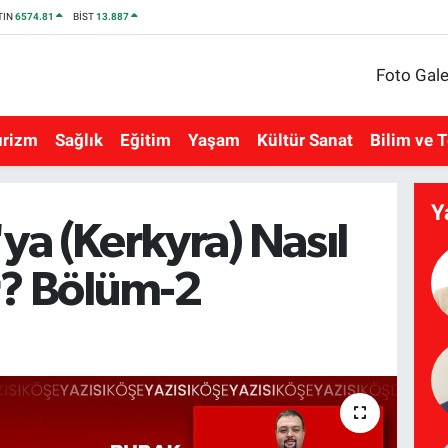
TIN
6574.81
BİST
13.887
Foto Gale
urizm
Sağlık
Eğitim
Yaşam
Kültür Sanat
Bilim ve T
Y
ya (Kerkyra) Nasıl
r? Bölüm-2