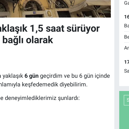
Ga
16
klaşık 1,5 saat sürüyor
Ba
Be
 bağlı olarak
Am
17
Sa
a yaklaşık
6 gün
geçirdim ve bu 6 gün içinde
anlamıyla keşfedemedik diyebilirim.
ve deneyimlediklerimiz şunlardı: