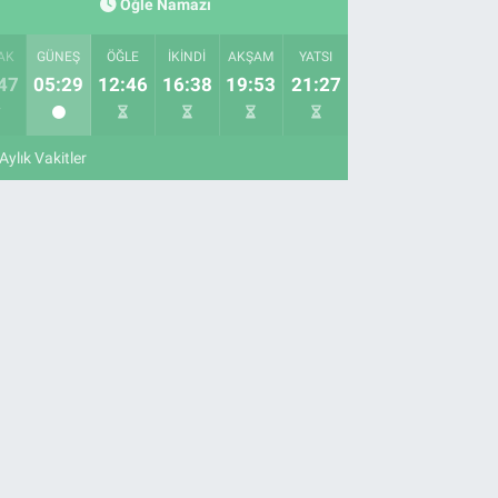
Öğle Namazı
AK
GÜNEŞ
ÖĞLE
İKINDI
AKŞAM
YATSI
47
05:29
12:46
16:38
19:53
21:27
Aylık Vakitler