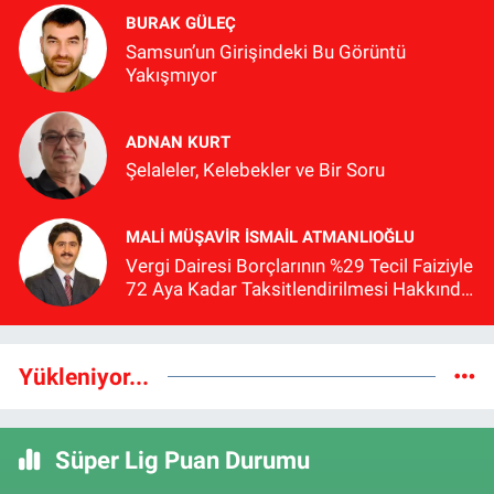
BURAK GÜLEÇ
Samsun’un Girişindeki Bu Görüntü
Yakışmıyor
ADNAN KURT
Şelaleler, Kelebekler ve Bir Soru
MALI MÜŞAVIR İSMAIL ATMANLIOĞLU
Vergi Dairesi Borçlarının %29 Tecil Faiziyle
72 Aya Kadar Taksitlendirilmesi Hakkında
Bilgilendirme
Yükleniyor...
Süper Lig Puan Durumu