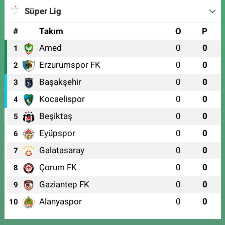
Süper Lig
#
Takım
O
P
Amed
0
0
1
Erzurumspor FK
0
0
2
Başakşehir
0
0
3
Kocaelispor
0
0
4
Beşiktaş
0
0
5
Eyüpspor
0
0
6
Galatasaray
0
0
7
Çorum FK
0
0
8
Gaziantep FK
0
0
9
Alanyaspor
0
0
10