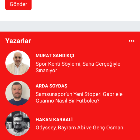
Gönder
Yazarlar
MURAT SANDIKÇI
Spor Kenti Söylemi, Saha Gerçeğiyle
Sınanıyor
ARDA SOYDAŞ
Samsunspor’un Yeni Stoperi Gabriele
Guarino Nasıl Bir Futbolcu?
HAKAN KARAALİ
Odyssey, Bayram Abi ve Genç Osman