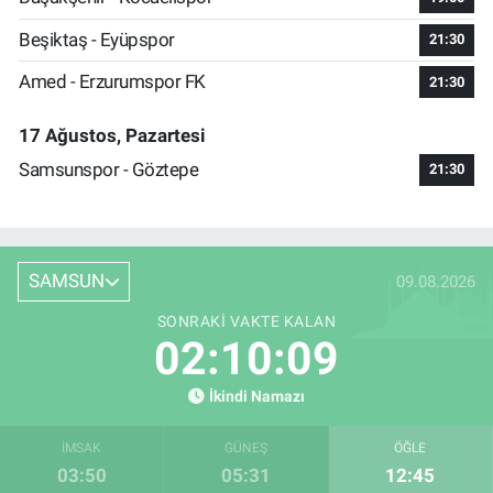
Beşiktaş - Eyüpspor
21:30
Amed - Erzurumspor FK
21:30
17 Ağustos, Pazartesi
Samsunspor - Göztepe
21:30
SAMSUN
09.08.2026
SONRAKI VAKTE KALAN
02:10:08
İkindi Namazı
İMSAK
GÜNEŞ
ÖĞLE
03:50
05:31
12:45