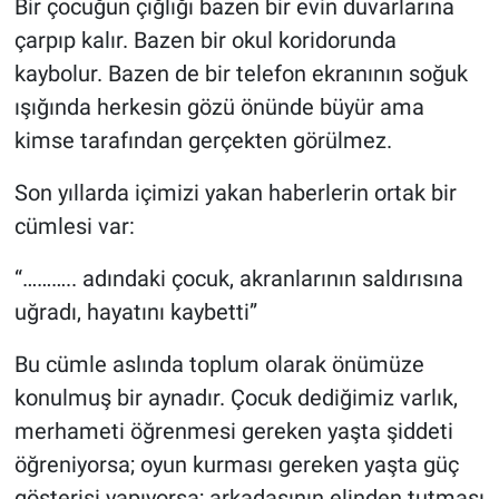
Bir çocuğun çığlığı bazen bir evin duvarlarına
çarpıp kalır. Bazen bir okul koridorunda
Kültür Sanat
kaybolur. Bazen de bir telefon ekranının soğuk
Bilim ve Teknoloji
ışığında herkesin gözü önünde büyür ama
kimse tarafından gerçekten görülmez.
Genel
Son yıllarda içimizi yakan haberlerin ortak bir
cümlesi var:
“……….. adındaki çocuk, akranlarının saldırısına
uğradı, hayatını kaybetti”
Bu cümle aslında toplum olarak önümüze
konulmuş bir aynadır. Çocuk dediğimiz varlık,
merhameti öğrenmesi gereken yaşta şiddeti
öğreniyorsa; oyun kurması gereken yaşta güç
gösterisi yapıyorsa; arkadaşının elinden tutması