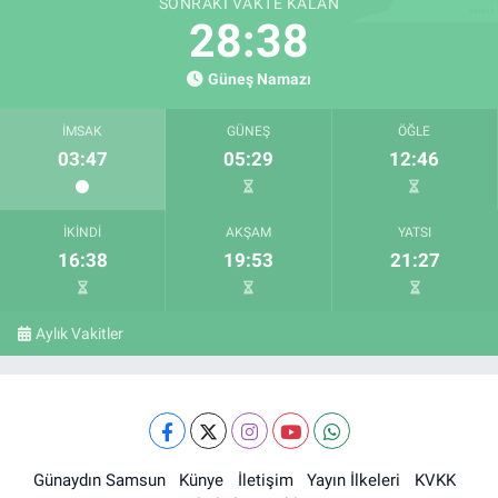
SONRAKI VAKTE KALAN
28:37
Güneş Namazı
İMSAK
GÜNEŞ
ÖĞLE
03:47
05:29
12:46
İKINDI
AKŞAM
YATSI
16:38
19:53
21:27
Aylık Vakitler
Günaydın Samsun
Künye
İletişim
Yayın İlkeleri
KVKK