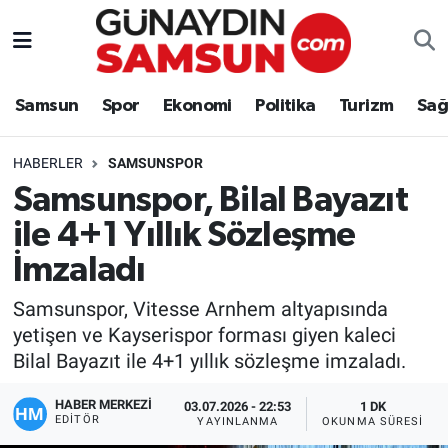
Samsun
Nöbetçi Eczaneler
Samsun
Spor
Ekonomi
Politika
Turizm
Sağ
Spor
Hava Durumu
HABERLER
SAMSUNSPOR
Ekonomi
Trafik Durumu
Samsunspor, Bilal Bayazıt
ile 4+1 Yıllık Sözleşme
Politika
Süper Lig Puan Durumu ve Fikstür
İmzaladı
Turizm
Tüm Manşetler
Samsunspor, Vitesse Arnhem altyapısında
Sağlık
Son Dakika Haberleri
yetişen ve Kayserispor forması giyen kaleci
Bilal Bayazıt ile 4+1 yıllık sözleşme imzaladı.
Eğitim
Haber Arşivi
HABER MERKEZİ
03.07.2026 - 22:53
1 DK
EDITÖR
YAYINLANMA
OKUNMA SÜRESI
Yaşam