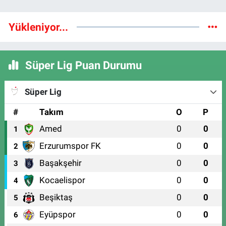
Yükleniyor...
Süper Lig Puan Durumu
Süper Lig
#
Takım
O
P
Amed
0
0
1
Erzurumspor FK
0
0
2
Başakşehir
0
0
3
Kocaelispor
0
0
4
Beşiktaş
0
0
5
Eyüpspor
0
0
6