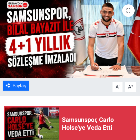
Kültür Sanat
Bilim ve Teknoloji
Genel
Paylaş
-
+
A
A
Samsunspor, Carlo
Holse'ye Veda Etti