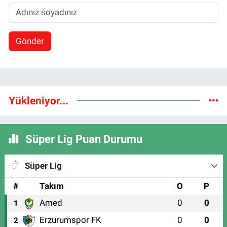
Gönder
Yükleniyor...
Süper Lig Puan Durumu
Süper Lig
#
Takım
O
P
Amed
0
0
1
Erzurumspor FK
0
0
2