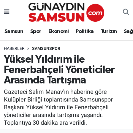
Samsun
Nöbetçi Eczaneler
Samsun
Spor
Ekonomi
Politika
Turizm
Sağ
Spor
Hava Durumu
HABERLER
SAMSUNSPOR
Ekonomi
Trafik Durumu
Yüksel Yıldırım ile
Fenerbahçeli Yöneticiler
Politika
Süper Lig Puan Durumu ve Fikstür
Arasında Tartışma
Turizm
Tüm Manşetler
Gazeteci Salim Manav'ın haberine göre
Sağlık
Son Dakika Haberleri
Kulüpler Birliği toplantısında Samsunspor
Başkanı Yüksel Yıldırım ile Fenerbahçeli
Eğitim
Haber Arşivi
yöneticiler arasında tartışma yaşandı.
Toplantıya 30 dakika ara verildi.
Yaşam