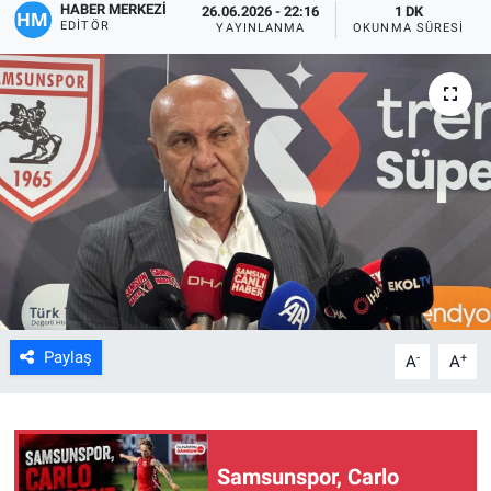
HABER MERKEZİ
26.06.2026 - 22:16
1 DK
EDITÖR
YAYINLANMA
OKUNMA SÜRESI
Kültür Sanat
Bilim ve Teknoloji
Genel
Paylaş
-
+
A
A
Samsunspor, Carlo