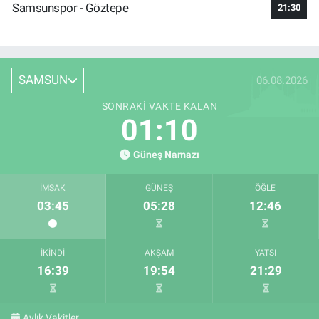
Samsunspor - Göztepe
21:30
SAMSUN
06.08.2026
SONRAKI VAKTE KALAN
01:09
Güneş Namazı
İMSAK
GÜNEŞ
ÖĞLE
03:45
05:28
12:46
İKINDI
AKŞAM
YATSI
16:39
19:54
21:29
Aylık Vakitler