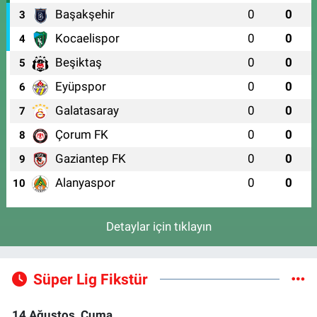
Başakşehir
0
0
3
Kocaelispor
0
0
4
Beşiktaş
0
0
5
Eyüpspor
0
0
6
Galatasaray
0
0
7
Çorum FK
0
0
8
Gaziantep FK
0
0
9
Alanyaspor
0
0
10
Detaylar için tıklayın
Süper Lig Fikstür
14 Ağustos, Cuma