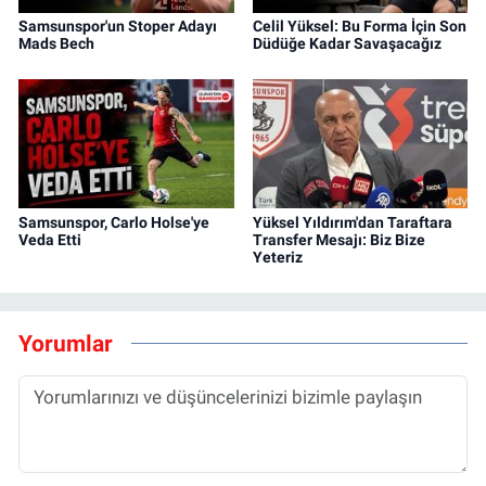
Samsunspor'un Stoper Adayı
Celil Yüksel: Bu Forma İçin Son
Mads Bech
Düdüğe Kadar Savaşacağız
Samsunspor, Carlo Holse'ye
Yüksel Yıldırım'dan Taraftara
Veda Etti
Transfer Mesajı: Biz Bize
Yeteriz
Yorumlar