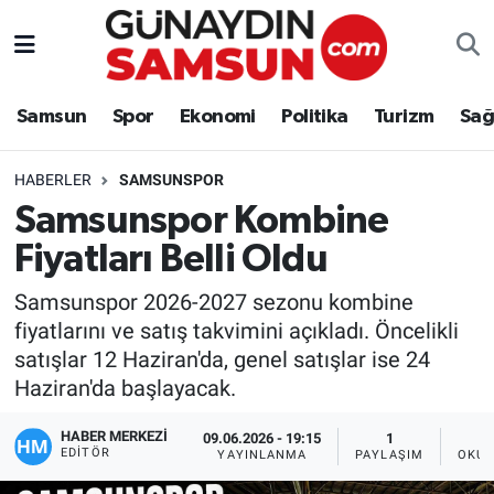
Samsun
Nöbetçi Eczaneler
Samsun
Spor
Ekonomi
Politika
Turizm
Sağ
Spor
Hava Durumu
HABERLER
SAMSUNSPOR
Ekonomi
Trafik Durumu
Samsunspor Kombine
Fiyatları Belli Oldu
Politika
Süper Lig Puan Durumu ve Fikstür
Samsunspor 2026-2027 sezonu kombine
Turizm
Tüm Manşetler
fiyatlarını ve satış takvimini açıkladı. Öncelikli
satışlar 12 Haziran'da, genel satışlar ise 24
Sağlık
Son Dakika Haberleri
Haziran'da başlayacak.
Eğitim
Haber Arşivi
HABER MERKEZİ
09.06.2026 - 19:15
1
EDITÖR
YAYINLANMA
PAYLAŞIM
OKUN
Yaşam