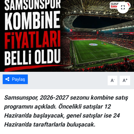
Kültür Sanat
Bilim ve Teknoloji
Genel
Paylaş
-
+
A
A
Samsunspor, 2026-2027 sezonu kombine satış
programını açıkladı. Öncelikli satışlar 12
Haziran'da başlayacak, genel satışlar ise 24
Haziran'da taraftarlarla buluşacak.