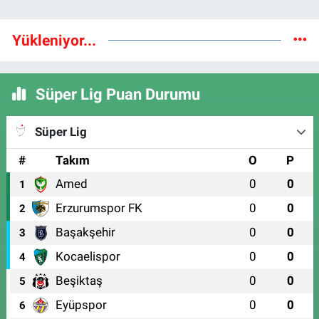
Yükleniyor...
Süper Lig Puan Durumu
Süper Lig
#
Takım
O
P
Amed
0
0
1
Erzurumspor FK
0
0
2
Başakşehir
0
0
3
Kocaelispor
0
0
4
Beşiktaş
0
0
5
Eyüpspor
0
0
6