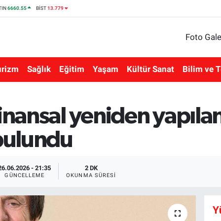
TIN
6660.55
BİST
13.779
Foto Gale
urizm
Sağlık
Eğitim
Yaşam
Kültür Sanat
Bilim ve T
finansal yeniden yapıl
bulundu
26.06.2026 - 21:35
2 DK
GÜNCELLEME
OKUNMA SÜRESI
Y