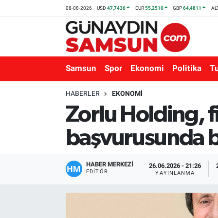
08-08-2026
USD
47,7436
EUR
55,2510
GBP
64,4811
AL
Samsun
Nöbetçi Eczaneler
Spor
Hava Durumu
Samsun
Spor
Ekonomi
Politika
T
Ekonomi
Trafik Durumu
HABERLER
EKONOMI
Zorlu Holding, 
Politika
Süper Lig Puan Durumu ve Fikstür
başvurusunda 
Turizm
Tüm Manşetler
Sağlık
Son Dakika Haberleri
HABER MERKEZİ
26.06.2026 - 21:26
EDITÖR
YAYINLANMA
Eğitim
Haber Arşivi
Yaşam