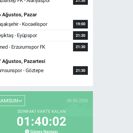
ziantep FK - Alanyaspor
21:30
 Ağustos, Pazar
şakşehir - Kocaelispor
19:00
şiktaş - Eyüpspor
21:30
ed - Erzurumspor FK
21:30
 Ağustos, Pazartesi
msunspor - Göztepe
21:30
SAMSUN
08.08.2026
SONRAKI VAKTE KALAN
01:40:01
Güneş Namazı