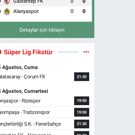
Gaziantep FK
0
0
9
Alanyaspor
0
0
0
Detaylar için tıklayın
Süper Lig Fikstür
4 Ağustos, Cuma
latasaray - Çorum FK
21:30
5 Ağustos, Cumartesi
nyaspor - Rizespor
19:00
sımpaşa - Trabzonspor
19:00
nçlerbirliği S.K. - Fenerbahçe
21:30