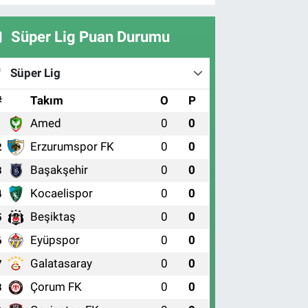
Süper Lig Puan Durumu
Süper Lig
#
Takım
O
P
Amed
0
0
1
Erzurumspor FK
0
0
2
Başakşehir
0
0
3
Kocaelispor
0
0
4
Beşiktaş
0
0
5
Eyüpspor
0
0
6
Galatasaray
0
0
7
Çorum FK
0
0
8