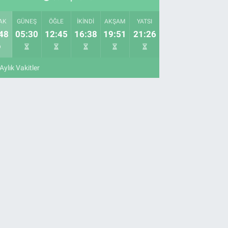
AK
GÜNEŞ
ÖĞLE
İKINDI
AKŞAM
YATSI
48
05:30
12:45
16:38
19:51
21:26
Aylık Vakitler