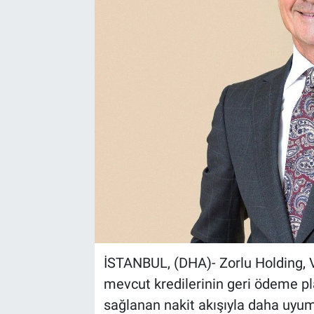
Kültür Sanat
Bilim ve Teknoloji
Genel
İSTANBUL, (DHA)- Zorlu Holding, V
mevcut kredilerinin geri ödeme pla
sağlanan nakit akışıyla daha uyum