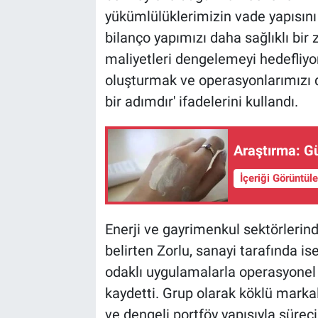
yükümlülüklerimizin vade yapısını 
bilanço yapımızı daha sağlıklı bir 
maliyetleri dengelemeyi hedefliyor.
oluşturmak ve operasyonlarımızı d
bir adımdır' ifadelerini kullandı.
Araştırma: G
İçeriği Görüntül
Enerji ve gayrimenkul sektörlerin
belirten Zorlu, sanayi tarafında ise
odaklı uygulamalarla operasyonel 
kaydetti. Grup olarak köklü markala
ve dengeli portföy yapısıyla sürec