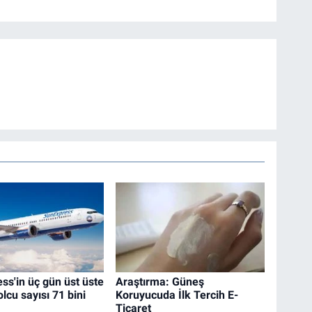
ss'in üç gün üst üste
Araştırma: Güneş
lcu sayısı 71 bini
Koruyucuda İlk Tercih E-
Ticaret