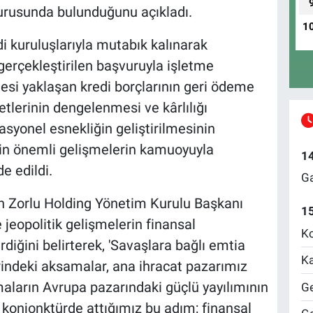
urusunda bulunduğunu açıkladı.
1
i kuruluşlarıyla mutabık kalınarak
erçekleştirilen başvuruyla işletme
esi yaklaşan kredi borçlarının geri ödeme
etlerinin dengelenmesi ve kârlılığı
syonel esnekliğin geliştirilmesinin
işkin önemli gelişmelerin kamuoyuyla
1
e edildi.
Ga
en Zorlu Holding Yönetim Kurulu Başkanı
1
jeopolitik gelişmelerin finansal
Ko
rdiğini belirterek, 'Savaşlara bağlı emtia
Ka
irindeki aksamalar, ana ihracat pazarımız
maların Avrupa pazarındaki güçlü yayılımının
Ge
konjonktürde attığımız bu adım; finansal