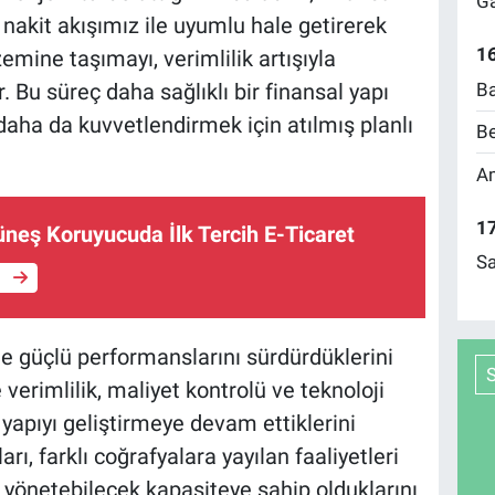
Ga
nakit akışımız ile uyumlu hale getirerek
16
zemine taşımayı, verimlilik artışıyla
Ba
 Bu süreç daha sağlıklı bir finansal yapı
aha da kuvvetlendirmek için atılmış planlı
Be
Am
17
üneş Koruyucuda İlk Tercih E-Ticaret
Sa
e
de güçlü performanslarını sürdürdüklerini
 verimlilik, maliyet kontrolü ve teknoloji
yapıyı geliştirmeye devam ettiklerini
rı, farklı coğrafyalara yayılan faaliyetleri
i yönetebilecek kapasiteye sahip olduklarını