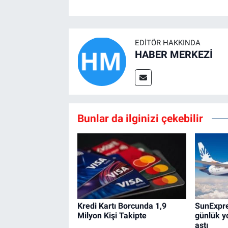
EDITÖR HAKKINDA
HABER MERKEZİ
Bunlar da ilginizi çekebilir
Kredi Kartı Borcunda 1,9
SunExpre
Milyon Kişi Takipte
günlük yo
aştı