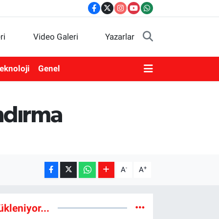
ri
Video Galeri
Yazarlar
eknoloji
Genel
andırma
-
+
A
A
ükleniyor...