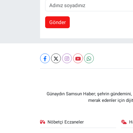
Gönder
Günaydın Samsun Haber; şehrin gündemini, so
merak edenler için dij
Nöbetçi Eczaneler
H