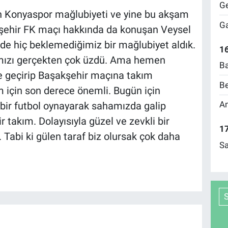
Ge
en Konyaspor mağlubiyeti ve yine bu akşam
Ga
şehir FK maçı hakkında da konuşan Veysel
de hiç beklemediğimiz bir mağlubiyet aldık.
16
rımızı gerçekten çok üzdü. Ama hemen
Ba
e geçirip Başakşehir maçına takım
Be
m için son derece önemli. Bugün için
Am
l bir futbol oynayarak sahamızda galip
r takım. Dolayısıyla güzel ve zevkli bir
17
 Tabi ki gülen taraf biz olursak çok daha
Sa