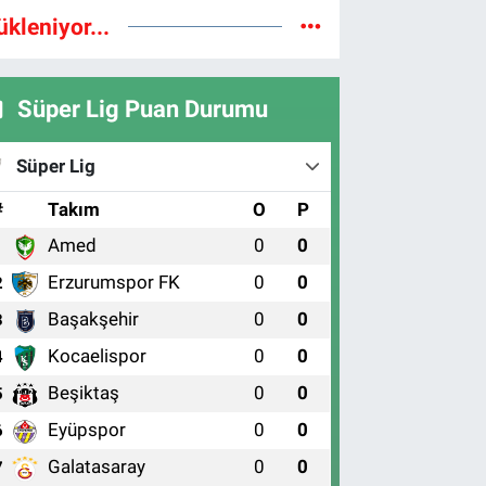
ükleniyor...
Süper Lig Puan Durumu
Süper Lig
#
Takım
O
P
Amed
0
0
1
Erzurumspor FK
0
0
2
Başakşehir
0
0
3
Kocaelispor
0
0
4
Beşiktaş
0
0
5
Eyüpspor
0
0
6
Galatasaray
0
0
7