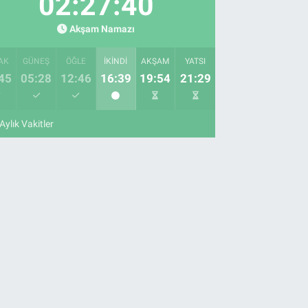
02:27:39
Akşam Namazı
AK
GÜNEŞ
ÖĞLE
İKINDI
AKŞAM
YATSI
45
05:28
12:46
16:39
19:54
21:29
Aylık Vakitler