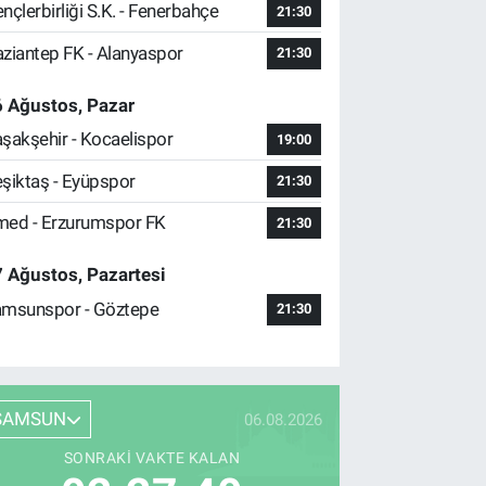
nçlerbirliği S.K. - Fenerbahçe
21:30
ziantep FK - Alanyaspor
21:30
 Ağustos, Pazar
şakşehir - Kocaelispor
19:00
şiktaş - Eyüpspor
21:30
ed - Erzurumspor FK
21:30
 Ağustos, Pazartesi
msunspor - Göztepe
21:30
SAMSUN
06.08.2026
SONRAKI VAKTE KALAN