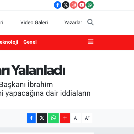
ri
Video Galeri
Yazarlar
eknoloji
Genel
rı Yalanladı
 Başkanı İbrahim
yapacağına dair iddiaların
-
+
A
A