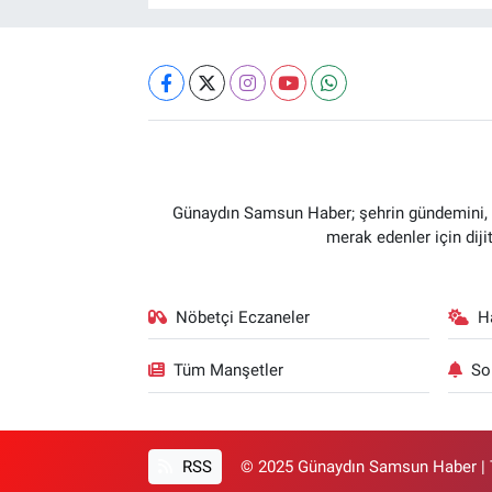
Günaydın Samsun Haber; şehrin gündemini, so
merak edenler için dij
Nöbetçi Eczaneler
H
Tüm Manşetler
So
RSS
© 2025 Günaydın Samsun Haber | T