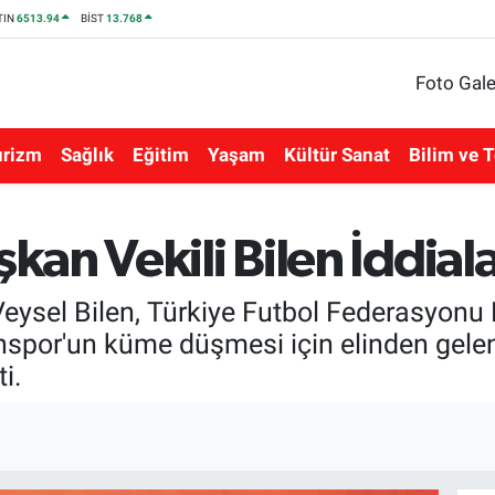
TIN
6513.94
BİST
13.768
Foto Gale
urizm
Sağlık
Eğitim
Yaşam
Kültür Sanat
Bilim ve T
an Vekili Bilen İddiala
ysel Bilen, Türkiye Futbol Federasyonu
or'un küme düşmesi için elinden geleni 
i.