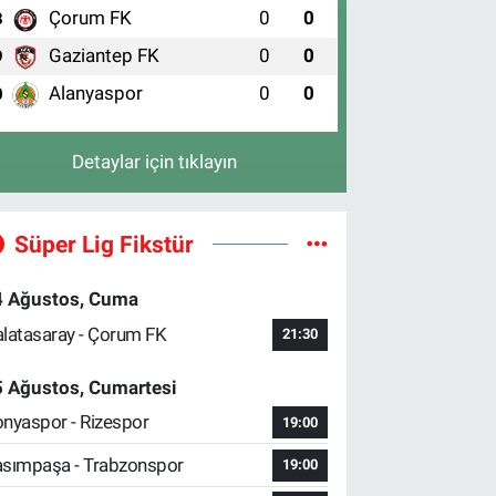
Çorum FK
0
0
8
Gaziantep FK
0
0
9
Alanyaspor
0
0
0
Detaylar için tıklayın
Süper Lig Fikstür
4 Ağustos, Cuma
latasaray - Çorum FK
21:30
5 Ağustos, Cumartesi
nyaspor - Rizespor
19:00
sımpaşa - Trabzonspor
19:00