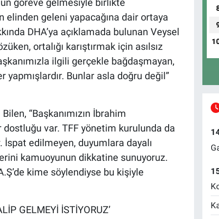
n göreve gelmesiyle birlikte
elinden geleni yapacağına dair ortaya
hakkında DHA’ya açıklamada bulunan Veysel
1
üken, ortalığı karıştırmak için asılsız
şkanımızla ilgili gerçekle bağdaşmayan,
er yapmışlardır. Bunlar asla doğru değil”
 Bilen, “Başkanımızın İbrahim
ir dostluğu var. TFF yönetim kurulunda da
1
r. İspat edilmeyen, duyumlara dayalı
Ga
lerini kamuoyunun dikkatine sunuyoruz.
.Ş’de kime söylendiyse bu kişiyle
1
Ko
Ka
ALİP GELMEYİ İSTİYORUZ’