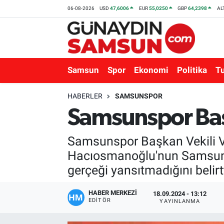
06-08-2026
USD
47,6006
EUR
55,0250
GBP
64,2398
AL
Samsun
Nöbetçi Eczaneler
Spor
Hava Durumu
Samsun
Spor
Ekonomi
Politika
T
Ekonomi
Trafik Durumu
HABERLER
SAMSUNSPOR
Samsunspor Başk
Politika
Süper Lig Puan Durumu ve Fikstür
Samsunspor Başkan Vekili Ve
Turizm
Tüm Manşetler
Hacıosmanoğlu'nun Samsunsp
Sağlık
Son Dakika Haberleri
gerçeği yansıtmadığını belirtt
Eğitim
Haber Arşivi
HABER MERKEZİ
18.09.2024 - 13:12
EDITÖR
YAYINLANMA
Yaşam