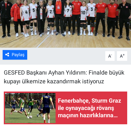
Kültür Sanat
Bilim ve Teknoloji
Genel
Paylaş
-
+
A
A
GESFED Başkanı Ayhan Yıldırım: Finalde büyük
kupayı ülkemize kazandırmak istiyoruz
Fenerbahçe, Sturm Graz
ile oynayacağı rövanş
maçının hazırlıklarına
başladı