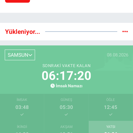
Yükleniyor...
SAMSUN
08.08.2026
SONRAKI VAKTE KALAN
06:17:19
İmsak Namazı
İMSAK
GÜNEŞ
ÖĞLE
03:48
05:30
12:45
İKINDI
AKŞAM
YATSI