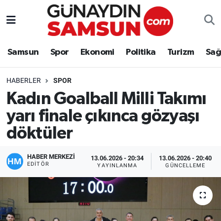
Samsun
Nöbetçi Eczaneler
Samsun
Spor
Ekonomi
Politika
Turizm
Sağ
Spor
Hava Durumu
HABERLER
SPOR
Ekonomi
Trafik Durumu
Kadın Goalball Milli Takımı
yarı finale çıkınca gözyaşı
Politika
Süper Lig Puan Durumu ve Fikstür
döktüler
Turizm
Tüm Manşetler
HABER MERKEZİ
13.06.2026 - 20:34
13.06.2026 - 20:40
Sağlık
Son Dakika Haberleri
EDITÖR
YAYINLANMA
GÜNCELLEME
Eğitim
Haber Arşivi
Yaşam