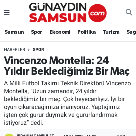
Samsun
Nöbetçi Eczaneler
Samsun
Spor
Ekonomi
Politika
Turizm
Sağ
Spor
Hava Durumu
HABERLER
SPOR
Ekonomi
Trafik Durumu
Vincenzo Montella: 24
Yıldır Beklediğimiz Bir Maç
Politika
Süper Lig Puan Durumu ve Fikstür
A Milli Futbol Takımı Teknik Direktörü Vincenzo
Turizm
Tüm Manşetler
Montella, “Uzun zamandır, 24 yıldır
beklediğimiz bir maç. Çok heyecanlıyız. İyi bir
Sağlık
Son Dakika Haberleri
oyun çıkaracağımıza inanıyoruz. Yaptığımız
işten çok gurur duymak ve gururlandırmak
Eğitim
Haber Arşivi
istiyoruz” dedi.
Yaşam
İBRAHIM CANBULAT