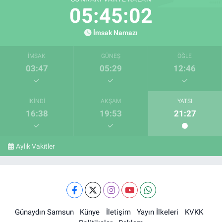
05:45:01
İmsak Namazı
İMSAK
GÜNEŞ
ÖĞLE
03:47
05:29
12:46
İKINDI
AKŞAM
YATSI
16:38
19:53
21:27
Aylık Vakitler
Günaydın Samsun
Künye
İletişim
Yayın İlkeleri
KVKK