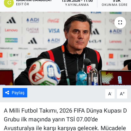
13.06.2026 - 11:00
5 DK
EDITÖR
YAYINLANMA
OKUNMA SÜRES
Kültür Sanat
Bilim ve Teknoloji
Genel
Paylaş
-
+
A
A
A Milli Futbol Takımı, 2026 FIFA Dünya Kupası D
Grubu ilk maçında yarın TSİ 07.00’de
Avusturalya ile karşı karşıya gelecek. Mücadele