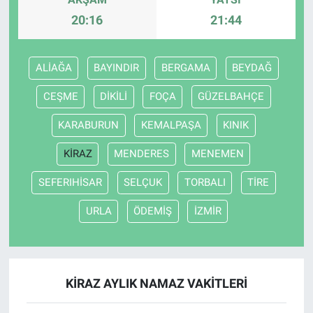
20:16
21:44
ALİAĞA
BAYINDIR
BERGAMA
BEYDAĞ
CEŞME
DİKİLİ
FOÇA
GÜZELBAHÇE
KARABURUN
KEMALPAŞA
KINIK
KİRAZ
MENDERES
MENEMEN
SEFERIHİSAR
SELÇUK
TORBALI
TİRE
URLA
ÖDEMİŞ
İZMİR
KİRAZ AYLIK NAMAZ VAKITLERI