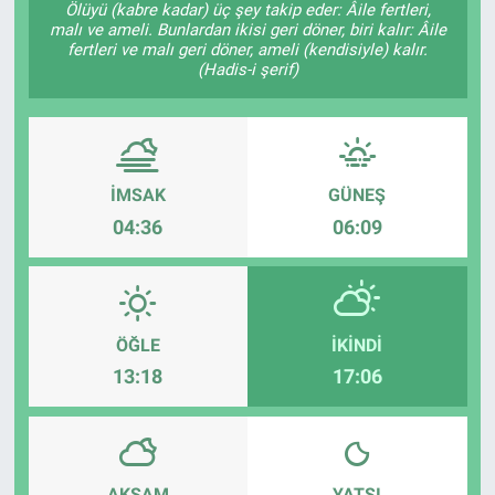
Ölüyü (kabre kadar) üç şey takip eder: Âile fertleri,
malı ve ameli. Bunlardan ikisi geri döner, biri kalır: Âile
Kültür Sanat
fertleri ve malı geri döner, ameli (kendisiyle) kalır.
(Hadis-i şerif)
Bilim ve Teknoloji
Genel
İMSAK
GÜNEŞ
04:36
06:09
ÖĞLE
İKINDI
13:18
17:06
AKŞAM
YATSI