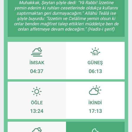
Muhakkak, Şeytan şöyle dedi: "Yâ Rabbi! İzzetine
yemin ederim ki ruhları cesetlerinde oldukça kullarını
Kültür Sanat
saptırmaktan geri durmayacağım." Allâhü Teâlâ ise
şöyle buyurdu: "İzzetim ve Celâlime yemin olsun ki
onlar benden mağfiret talep ettikleri müddetçe ben de
Bilim ve Teknoloji
onları affetmeye devam edeceğim." (Hadis-i şerif)
Genel
İMSAK
GÜNEŞ
04:37
06:13
ÖĞLE
İKINDI
13:24
17:13