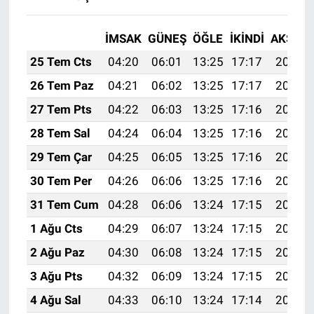
İMSAK
GÜNEŞ
ÖĞLE
İKINDI
AKŞAM
25 Tem Cts
04:20
06:01
13:25
17:17
20:38
26 Tem Paz
04:21
06:02
13:25
17:17
20:37
27 Tem Pts
04:22
06:03
13:25
17:16
20:36
28 Tem Sal
04:24
06:04
13:25
17:16
20:35
29 Tem Çar
04:25
06:05
13:25
17:16
20:34
30 Tem Per
04:26
06:06
13:25
17:16
20:34
31 Tem Cum
04:28
06:06
13:24
17:15
20:33
1 Ağu Cts
04:29
06:07
13:24
17:15
20:32
2 Ağu Paz
04:30
06:08
13:24
17:15
20:31
3 Ağu Pts
04:32
06:09
13:24
17:15
20:30
4 Ağu Sal
04:33
06:10
13:24
17:14
20:29