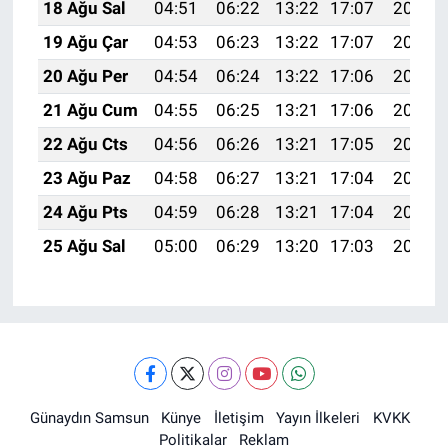
18 Ağu Sal
04:51
06:22
13:22
17:07
20:12
19 Ağu Çar
04:53
06:23
13:22
17:07
20:10
20 Ağu Per
04:54
06:24
13:22
17:06
20:09
21 Ağu Cum
04:55
06:25
13:21
17:06
20:08
22 Ağu Cts
04:56
06:26
13:21
17:05
20:06
23 Ağu Paz
04:58
06:27
13:21
17:04
20:05
24 Ağu Pts
04:59
06:28
13:21
17:04
20:03
25 Ağu Sal
05:00
06:29
13:20
17:03
20:02
Günaydın Samsun
Künye
İletişim
Yayın İlkeleri
KVKK
Politikalar
Reklam