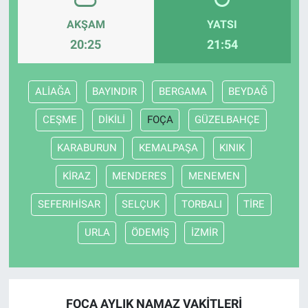
AKŞAM
YATSI
20:25
21:54
ALİAĞA
BAYINDIR
BERGAMA
BEYDAĞ
CEŞME
DİKİLİ
FOÇA
GÜZELBAHÇE
KARABURUN
KEMALPAŞA
KINIK
KİRAZ
MENDERES
MENEMEN
SEFERIHİSAR
SELÇUK
TORBALI
TİRE
URLA
ÖDEMİŞ
İZMİR
FOÇA AYLIK NAMAZ VAKITLERI