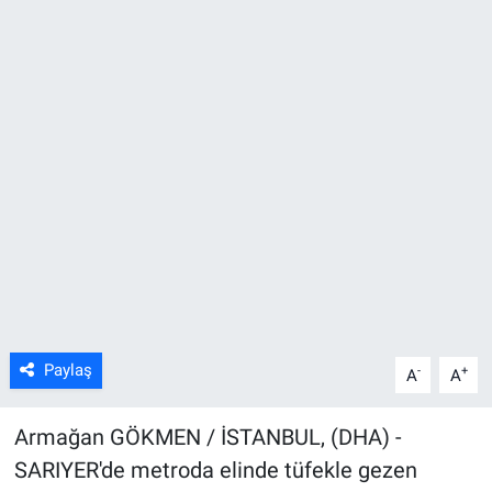
Kültür Sanat
Bilim ve Teknoloji
Genel
Paylaş
-
+
A
A
Armağan GÖKMEN / İSTANBUL, (DHA) -
SARIYER'de metroda elinde tüfekle gezen