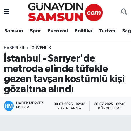
Samsun
Nöbetçi Eczaneler
Samsun
Spor
Ekonomi
Politika
Turizm
Sağ
Spor
Hava Durumu
HABERLER
GÜVENLIK
Ekonomi
Trafik Durumu
İstanbul - Sarıyer'de
metroda elinde tüfekle
Politika
Süper Lig Puan Durumu ve Fikstür
gezen tavşan kostümlü kişi
Turizm
Tüm Manşetler
gözaltına alındı
Sağlık
Son Dakika Haberleri
HABER MERKEZİ
30.07.2025 - 02:33
30.07.2025 - 02:40
EDITÖR
YAYINLANMA
GÜNCELLEME
Eğitim
Haber Arşivi
Yaşam