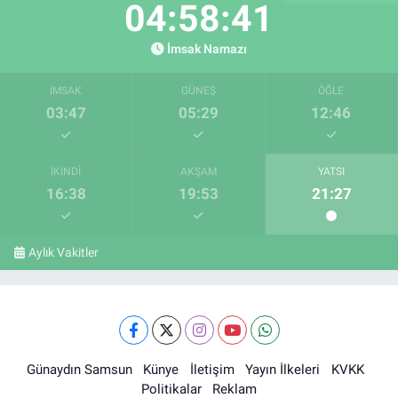
04:58:40
İmsak Namazı
İMSAK
GÜNEŞ
ÖĞLE
03:47
05:29
12:46
İKINDI
AKŞAM
YATSI
16:38
19:53
21:27
Aylık Vakitler
Günaydın Samsun
Künye
İletişim
Yayın İlkeleri
KVKK
Politikalar
Reklam