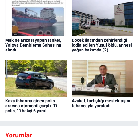
Makine arızası yapan tanker,
Böcek ilacından zehirlendiği
Yalova Demirleme Sahası'na
iddia edilen Yusuf öldü, annesi
alındı
yoğun bakımda (2)
Kaza ihbarına giden polis
Avukat, tartıştığı meslektaşını
aracına otomobil çarptı: 1'i
tabancayla yaraladı
polis, 1'i bekçi 6 yaralı
Yorumlar