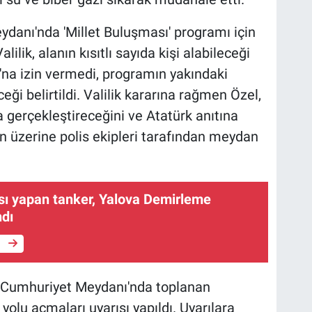
danı'nda 'Millet Buluşması' programı için
lilik, alanın kısıtlı sayıda kişi alabileceği
na izin vermedi, programın yakındaki
i belirtildi. Valilik kararına rağmen Özel,
gerçekleştireceğini ve Atatürk anıtına
n üzerine polis ekipleri tarafından meydan
sı yapan tanker, Yalova Demirleme
ndı
e
n Cumhuriyet Meydanı'nda toplanan
n yolu açmaları uyarısı yapıldı. Uyarılara