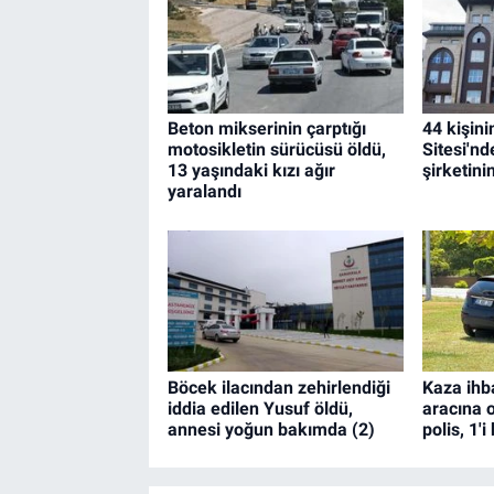
Beton mikserinin çarptığı
44 kişin
motosikletin sürücüsü öldü,
Sitesi'nd
13 yaşındaki kızı ağır
şirketini
yaralandı
Böcek ilacından zehirlendiği
Kaza ihb
iddia edilen Yusuf öldü,
aracına o
annesi yoğun bakımda (2)
polis, 1'i