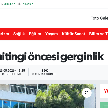
TIN
6500.87
BİST
13.799
Foto Gale
urizm
Sağlık
Eğitim
Yaşam
Kültür Sanat
Bilim ve T
tingi öncesi gerginlik
26.05.2026 - 13:25
1 DK
GÜNCELLEME
OKUNMA SÜRESI
Y