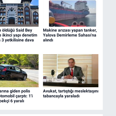
in öldüğü Said Bey
Makine arızası yapan tanker,
e ikinci yapı denetim
Yalova Demirleme Sahası'na
n 3 yetkilisine dava
alındı
arına giden polis
Avukat, tartıştığı meslektaşını
tomobil çarptı: 1'i
tabancayla yaraladı
 bekçi 6 yaralı