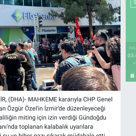
İMS
03:
R, (DHA)- MAHKEME kararıyla CHP Genel
lan Özgür Özel'in İzmir'de düzenleyeceği
liliğin miting için izin verdiği Gündoğdu
ı'nda toplanan kalabalık uyarılara
i su ve biber gazı sıkarak müdahale etti.