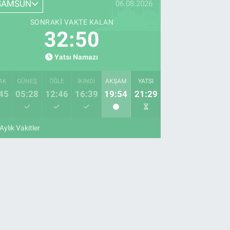
SAMSUN
06.08.2026
SONRAKI VAKTE KALAN
32:49
Yatsı Namazı
AK
GÜNEŞ
ÖĞLE
İKINDI
AKŞAM
YATSI
45
05:28
12:46
16:39
19:54
21:29
Aylık Vakitler