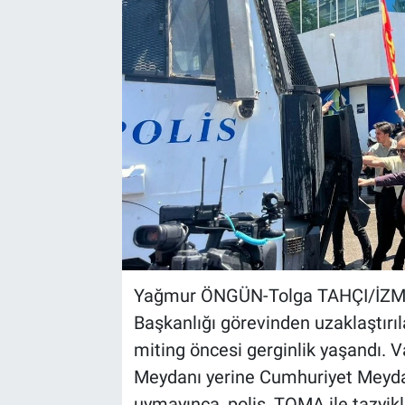
Kültür Sanat
Bilim ve Teknoloji
Genel
Yağmur ÖNGÜN-Tolga TAHÇI/İZMİ
Başkanlığı görevinden uzaklaştırı
miting öncesi gerginlik yaşandı. Va
Meydanı yerine Cumhuriyet Meydan
uymayınca, polis, TOMA ile tazyikl