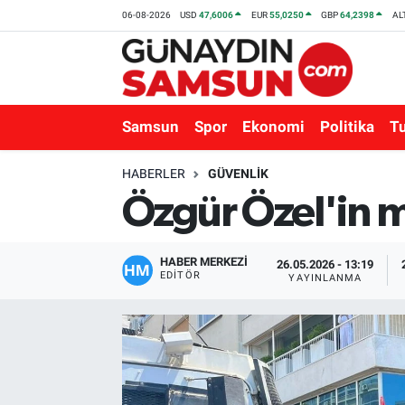
06-08-2026
USD
47,6006
EUR
55,0250
GBP
64,2398
AL
Samsun
Nöbetçi Eczaneler
Spor
Hava Durumu
Samsun
Spor
Ekonomi
Politika
T
Ekonomi
Trafik Durumu
HABERLER
GÜVENLIK
Özgür Özel'in mi
Politika
Süper Lig Puan Durumu ve Fikstür
Turizm
Tüm Manşetler
HABER MERKEZİ
26.05.2026 - 13:19
EDITÖR
YAYINLANMA
Sağlık
Son Dakika Haberleri
Eğitim
Haber Arşivi
Yaşam