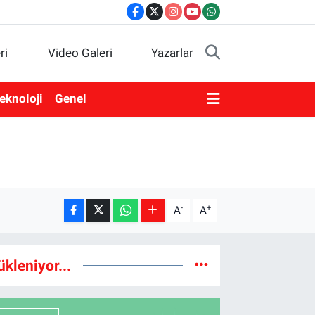
ri
Video Galeri
Yazarlar
eknoloji
Genel
-
+
A
A
ükleniyor...