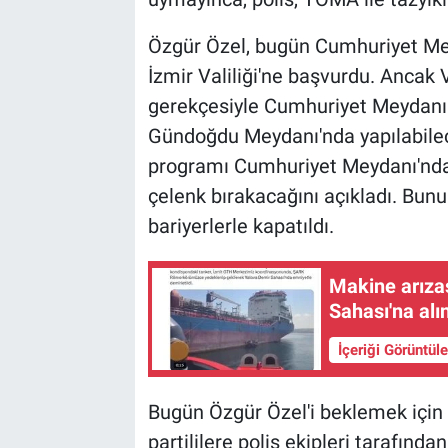
Özgür Özel, bugün Cumhuriyet Mey
İzmir Valiliği'ne başvurdu. Ancak Va
gerekçesiyle Cumhuriyet Meydanı'
Gündoğdu Meydanı'nda yapılabileceğ
programı Cumhuriyet Meydanı'nda 
çelenk bırakacağını açıkladı. Bunu
bariyerlerle kapatıldı.
Makine arıza
Sahası'na alı
İçeriği Görüntül
Bugün Özgür Özel'i beklemek içi
partililere polis ekipleri tarafında