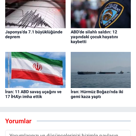
Japonya'da 7.1 büyüklüğünde
ABD'de silahlı saldırı: 12
deprem
yaşındaki çocuk hayatını
kaybetti
İran: 11 ABD savaş uçağını ve
İran: Hürmüz Boğazı'nda iki
17 İHA'yı imha ettik
gemi kaza yaptı
Yorumlar