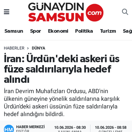
Samsun
Nöbetçi Eczaneler
Samsun
Spor
Ekonomi
Politika
Turizm
Sağ
Spor
Hava Durumu
HABERLER
DÜNYA
Ekonomi
Trafik Durumu
İran: Ürdün'deki askeri üs
füze saldırılarıyla hedef
Politika
Süper Lig Puan Durumu ve Fikstür
alındı
Turizm
Tüm Manşetler
İran Devrim Muhafızları Ordusu, ABD'nin
Sağlık
Son Dakika Haberleri
ülkenin güneyine yönelik saldırılarına karşılık
Ürdün'deki askeri üssünün füze saldırılarıyla
Eğitim
Haber Arşivi
hedef alındığını bildirdi.
HABER MERKEZİ
Yaşam
10.06.2026 - 08:30
10.06.2026 - 08:58
EDITÖR
YAYINLANMA
GÜNCELLEME