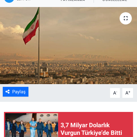
Kültür Sanat
Bilim ve Teknoloji
Genel
Paylaş
-
+
A
A
3,7 Milyar Dolarlık
Vurgun Türkiye’de Bitti