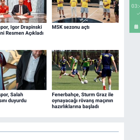
03:
or, Igor Drapinski
MSK sezonu açtı
ini Resmen Açıkladı
por, Salah
Fenerbahçe, Sturm Graz ile
ını duyurdu
oynayacağı rövanş maçının
hazırlıklarına başladı