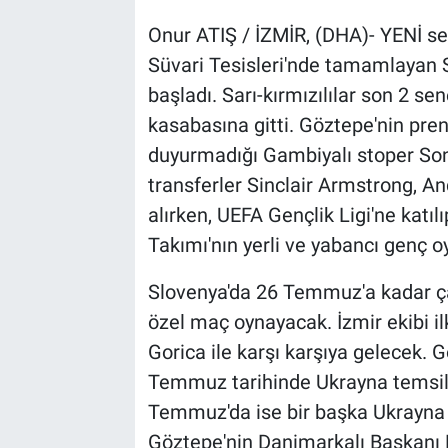
Onur ATIŞ / İZMİR, (DHA)- YENİ sez
Süvari Tesisleri'nde tamamlayan 
başladı. Sarı-kırmızılılar son 2 se
kasabasına gitti. Göztepe'nin pre
duyurmadığı Gambiyalı stoper Sonk
transferler Sinclair Armstrong, 
alırken, UEFA Gençlik Ligi'ne katı
Takımı'nın yerli ve yabancı genç o
Slovenya'da 26 Temmuz'a kadar ç
özel maç oynayacak. İzmir ekibi i
Gorica ile karşı karşıya gelecek. 
Temmuz tarihinde Ukrayna temsilc
Temmuz'da ise bir başka Ukrayna e
Göztepe'nin Danimarkalı Başkanı