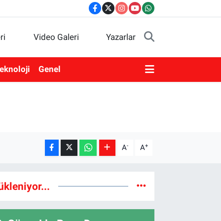
ri
Video Galeri
Yazarlar
eknoloji
Genel
-
+
A
A
ükleniyor...