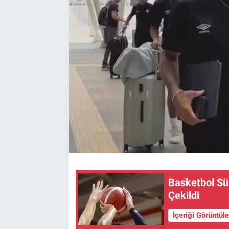
Kültür Sanat
Bilim ve Teknoloji
Genel
Basketbol Sü
Çekildi
İçeriği Görüntül