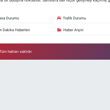
ital bir buluşma noktasıdır. Samsun’a dair hiçbir gelişmeyi kaçırma, 
ava Durumu
Trafik Durumu
n Dakika Haberleri
Haber Arşivi
üm hakları saklıdır.