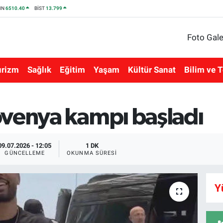
IN
6510.40
BİST
13.799
Foto Gale
urizm
Sağlık
Eğitim
Yaşam
Kültür Sanat
Bilim ve T
ovenya kampı başladı
09.07.2026 - 12:05
1 DK
GÜNCELLEME
OKUNMA SÜRESI
Y