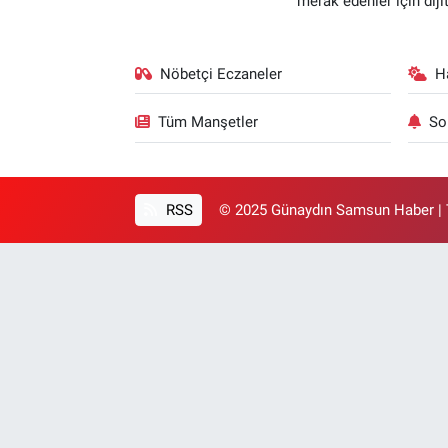
merak edenler için dij
Nöbetçi Eczaneler
H
Tüm Manşetler
So
RSS
© 2025 Günaydın Samsun Haber | T