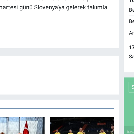
16
tesi günü Slovenya'ya gelerek takımla
Ba
Be
Am
17
Sa
İMS