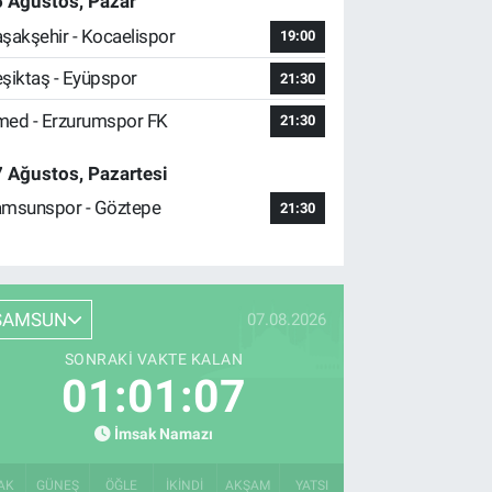
 Ağustos, Pazar
şakşehir - Kocaelispor
19:00
şiktaş - Eyüpspor
21:30
ed - Erzurumspor FK
21:30
 Ağustos, Pazartesi
msunspor - Göztepe
21:30
SAMSUN
07.08.2026
SONRAKI VAKTE KALAN
01:01:06
İmsak Namazı
AK
GÜNEŞ
ÖĞLE
İKINDI
AKŞAM
YATSI