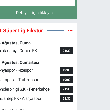
Detaylar için tıklayın
Süper Lig Fikstür
4 Ağustos, Cuma
latasaray - Çorum FK
21:30
5 Ağustos, Cumartesi
nyaspor - Rizespor
19:00
sımpaşa - Trabzonspor
19:00
nçlerbirliği S.K. - Fenerbahçe
21:30
ziantep FK - Alanyaspor
21:30