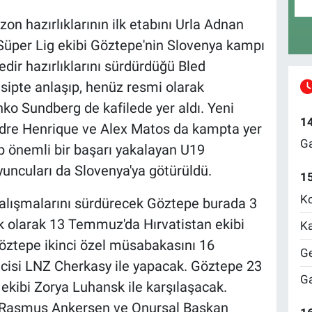
on hazırlıklarının ilk etabını Urla Adnan
Süper Lig ekibi Göztepe'nin Slovenya kampı
nedir hazırlıklarını sürdürdüğü Bled
nsipte anlaşıp, henüz resmi olarak
o Sundberg de kafilede yer aldı. Yeni
1
Andre Henrique ve Alex Matos da kampta yer
Ga
lıp önemli bir başarı yakalayan U19
yuncuları da Slovenya'ya götürüldü.
1
Ko
alışmalarını sürdürecek Göztepe burada 3
lk olarak 13 Temmuz'da Hırvatistan ekibi
Ka
Göztepe ikinci özel müsabakasını 16
Ge
isi LNZ Cherkasy ile yapacak. Göztepe 23
Ga
kibi Zorya Luhansk ile karşılaşacak.
 Rasmus Ankersen ve Onursal Başkan