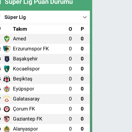
Süper Lig Puan Durumu
Süper Lig
#
Takım
O
P
Amed
0
0
1
Erzurumspor FK
0
0
2
Başakşehir
0
0
3
Kocaelispor
0
0
4
Beşiktaş
0
0
5
Eyüpspor
0
0
6
Galatasaray
0
0
7
Çorum FK
0
0
8
Gaziantep FK
0
0
9
Alanyaspor
0
0
0