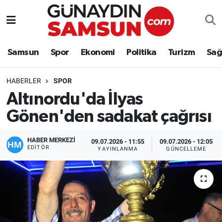
Samsun
Nöbetçi Eczaneler
Samsun
Spor
Ekonomi
Politika
Turizm
Sağ
Spor
Hava Durumu
HABERLER
SPOR
Ekonomi
Trafik Durumu
Altınordu'da İlyas
Gönen'den sadakat çağrısı
Politika
Süper Lig Puan Durumu ve Fikstür
Turizm
Tüm Manşetler
HABER MERKEZİ
09.07.2026 - 11:55
09.07.2026 - 12:05
EDITÖR
YAYINLANMA
GÜNCELLEME
Sağlık
Son Dakika Haberleri
Eğitim
Haber Arşivi
Yaşam