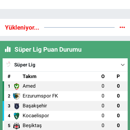
Yükleniyor...
Süper Lig Puan Durumu
Süper Lig
#
Takım
O
P
Amed
0
0
1
Erzurumspor FK
0
0
2
Başakşehir
0
0
3
Kocaelispor
0
0
4
Beşiktaş
0
0
5