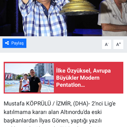
Kültür Sanat
Bilim ve Teknoloji
Genel
Paylaş
-
+
A
A
İlke Özyüksel, Avrupa
Büyükler Modern
Pentatlon
Şampiyonası'nda finale
yükseldi
Mustafa KÖPRÜLÜ / İZMİR, (DHA)- 2'nci Lig'e
katılmama kararı alan Altınordu'da eski
başkanlardan İlyas Gönen, yaptığı yazılı