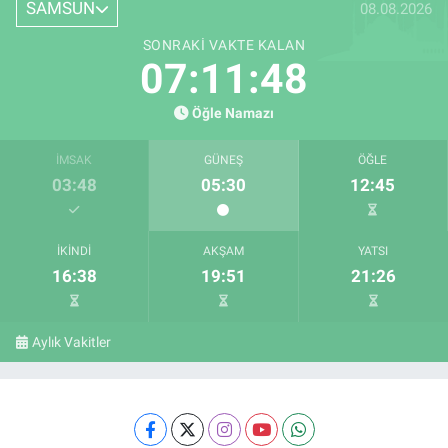
SAMSUN
08.08.2026
SONRAKI VAKTE KALAN
07:11:47
Öğle Namazı
İMSAK
GÜNEŞ
ÖĞLE
03:48
05:30
12:45
İKINDI
AKŞAM
YATSI
16:38
19:51
21:26
Aylık Vakitler