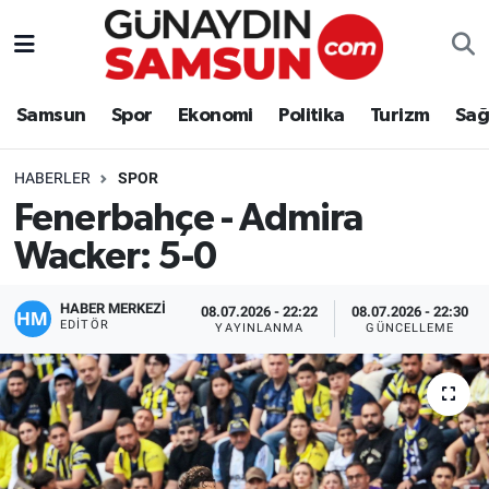
Samsun
Nöbetçi Eczaneler
Samsun
Spor
Ekonomi
Politika
Turizm
Sağ
Spor
Hava Durumu
HABERLER
SPOR
Ekonomi
Trafik Durumu
Fenerbahçe - Admira
Wacker: 5-0
Politika
Süper Lig Puan Durumu ve Fikstür
Turizm
Tüm Manşetler
HABER MERKEZİ
08.07.2026 - 22:22
08.07.2026 - 22:30
EDITÖR
YAYINLANMA
GÜNCELLEME
Sağlık
Son Dakika Haberleri
Eğitim
Haber Arşivi
Yaşam