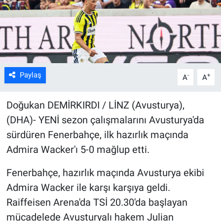
Kültür Sanat
Bilim ve Teknoloji
Genel
Paylaş
-
+
A
A
Doğukan DEMİRKIRDI / LİNZ (Avusturya),
(DHA)- YENİ sezon çalışmalarını Avusturya'da
sürdüren Fenerbahçe, ilk hazırlık maçında
Admira Wacker'ı 5-0 mağlup etti.
Fenerbahçe, hazırlık maçında Avusturya ekibi
Admira Wacker ile karşı karşıya geldi.
Raiffeisen Arena'da TSİ 20.30'da başlayan
mücadelede Avusturyalı hakem Julian