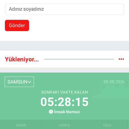
Gönder
Yükleniyor...
SAMSUN
08.08.2026
SONRAKI VAKTE KALAN
05:28:14
İmsak Namazı
İMSAK
GÜNEŞ
ÖĞLE