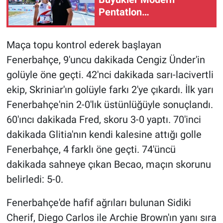
Pentatlon
Şampiyonası'nda finale
yükseldi
Maça topu kontrol ederek başlayan
Fenerbahçe, 9'uncu dakikada Cengiz Ünder'in
golüyle öne geçti. 42'nci dakikada sarı-lacivertli
ekip, Skriniar'ın golüyle farkı 2'ye çıkardı. İlk yarı
Fenerbahçe'nin 2-0'lık üstünlüğüyle sonuçlandı.
60'ıncı dakikada Fred, skoru 3-0 yaptı. 70'inci
dakikada Glitia'nın kendi kalesine attığı golle
Fenerbahçe, 4 farklı öne geçti. 74'üncü
dakikada sahneye çıkan Becao, maçın skorunu
belirledi: 5-0.
Fenerbahçe'de hafif ağrıları bulunan Sidiki
Cherif, Diego Carlos ile Archie Brown'ın yanı sıra