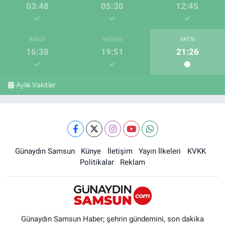
03:48
05:30
12:45
İKINDI
AKŞAM
YATSI
16:38
19:51
21:26
Aylık Vakitler
Günaydın Samsun
Künye
İletişim
Yayın İlkeleri
KVKK
Politikalar
Reklam
Günaydın Samsun Haber; şehrin gündemini, son dakika