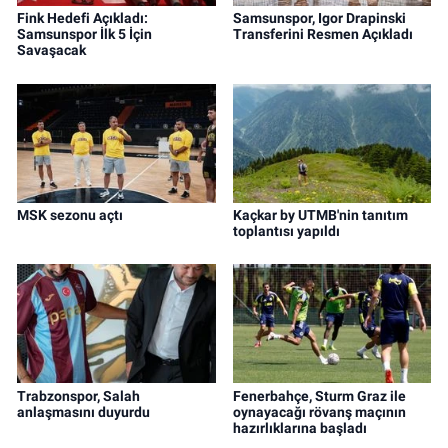
Fink Hedefi Açıkladı:
Samsunspor, Igor Drapinski
Samsunspor İlk 5 İçin
Transferini Resmen Açıkladı
Savaşacak
MSK sezonu açtı
Kaçkar by UTMB'nin tanıtım
toplantısı yapıldı
Trabzonspor, Salah
Fenerbahçe, Sturm Graz ile
anlaşmasını duyurdu
oynayacağı rövanş maçının
hazırlıklarına başladı