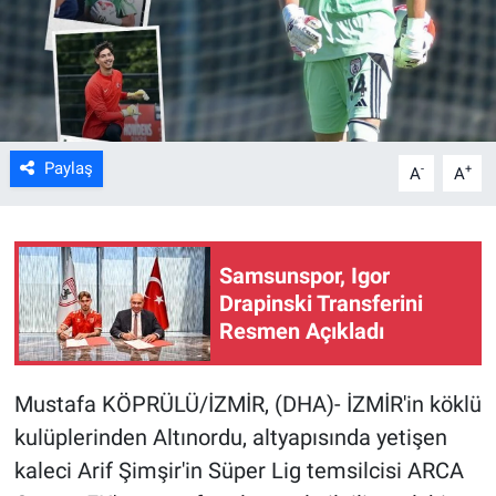
Kültür Sanat
Bilim ve Teknoloji
Genel
Paylaş
-
+
A
A
Samsunspor, Igor
Drapinski Transferini
Resmen Açıkladı
Mustafa KÖPRÜLÜ/İZMİR, (DHA)- İZMİR'in köklü
kulüplerinden Altınordu, altyapısında yetişen
kaleci Arif Şimşir'in Süper Lig temsilcisi ARCA