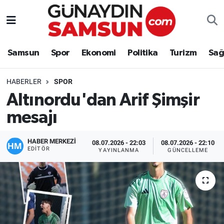
Samsun
Nöbetçi Eczaneler
Samsun
Spor
Ekonomi
Politika
Turizm
Sağ
Spor
Hava Durumu
HABERLER
SPOR
Ekonomi
Trafik Durumu
Altınordu'dan Arif Şimşir
mesajı
Politika
Süper Lig Puan Durumu ve Fikstür
Turizm
Tüm Manşetler
HABER MERKEZİ
08.07.2026 - 22:03
08.07.2026 - 22:10
EDITÖR
YAYINLANMA
GÜNCELLEME
Sağlık
Son Dakika Haberleri
Eğitim
Haber Arşivi
Yaşam