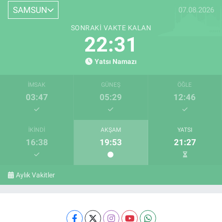
SAMSUN
07.08.2026
SONRAKI VAKTE KALAN
22:30
Yatsı Namazı
İMSAK
GÜNEŞ
ÖĞLE
03:47
05:29
12:46
İKINDI
AKŞAM
YATSI
16:38
19:53
21:27
Aylık Vakitler