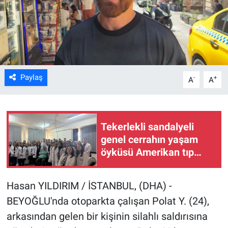
Kültür Sanat
Bilim ve Teknoloji
Genel
Paylaş
-
+
A
A
Tekerlekli sandalyeli
genel cerrahın yaşam
öyküsü Amerikan tıp
dergisinde
Hasan YILDIRIM / İSTANBUL, (DHA) -
BEYOĞLU'nda otoparkta çalışan Polat Y. (24),
arkasından gelen bir kişinin silahlı saldırısına