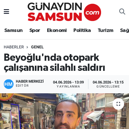
Samsun
Nöbetçi Eczaneler
Samsun
Spor
Ekonomi
Politika
Turizm
Sağ
Spor
Hava Durumu
HABERLER
GENEL
Ekonomi
Trafik Durumu
Beyoğlu'nda otopark
çalışanına silahlı saldırı
Politika
Süper Lig Puan Durumu ve Fikstür
Turizm
Tüm Manşetler
HABER MERKEZİ
04.06.2026 - 13:09
04.06.2026 - 13:15
EDITÖR
YAYINLANMA
GÜNCELLEME
Sağlık
Son Dakika Haberleri
Eğitim
Haber Arşivi
Yaşam