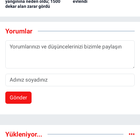
yangınına neden oldu; 1500
evlendi
dekar alan zarar gördü
Yorumlar
Gönder
Yükleniyor...