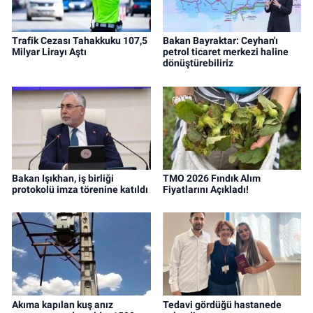
Trafik Cezası Tahakkuku 107,5
Bakan Bayraktar: Ceyhan'ı
Milyar Lirayı Aştı
petrol ticaret merkezi haline
dönüştürebiliriz
Bakan Işıkhan, iş birliği
TMO 2026 Fındık Alım
protokolü imza törenine katıldı
Fiyatlarını Açıkladı!
Akıma kapılan kuş anız
Tedavi gördüğü hastanede