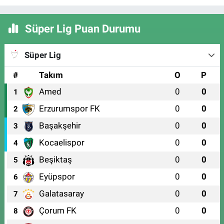
Süper Lig Puan Durumu
Süper Lig
#
Takım
O
P
Amed
0
0
1
Erzurumspor FK
0
0
2
Başakşehir
0
0
3
Kocaelispor
0
0
4
Beşiktaş
0
0
5
Eyüpspor
0
0
6
Galatasaray
0
0
7
Çorum FK
0
0
8