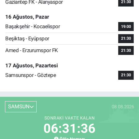
Gaziantep FK - Alanyaspor
21:30
16 Ağustos, Pazar
Başakşehir - Kocaelispor
19:00
Beşiktaş - Eyüpspor
21:30
Amed - Erzurumspor FK
21:30
17 Ağustos, Pazartesi
Samsunspor - Göztepe
21:30
SAMSUN
08.08.2026
SONRAKI VAKTE KALAN
06:31:35