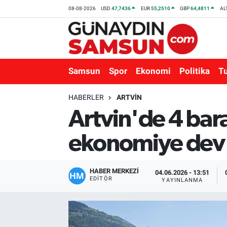
08-08-2026
USD
47,7436
EUR
55,2510
GBP
64,4811
AL
Samsun
Nöbetçi Eczaneler
Spor
Hava Durumu
Samsun
Spor
Ekonomi
Politika
T
Ekonomi
Trafik Durumu
HABERLER
ARTVIN
Artvin'de 4 bara
Politika
Süper Lig Puan Durumu ve Fikstür
ekonomiye dev 
Turizm
Tüm Manşetler
Sağlık
Son Dakika Haberleri
HABER MERKEZİ
04.06.2026 - 13:51
EDITÖR
YAYINLANMA
Eğitim
Haber Arşivi
Yaşam