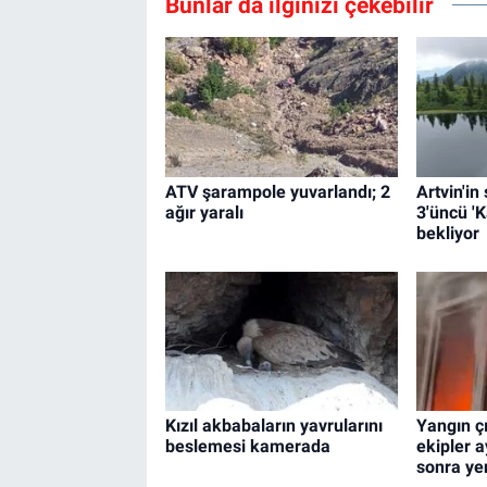
Bunlar da ilginizi çekebilir
ATV şarampole yuvarlandı; 2
Artvin'in
ağır yaralı
3'üncü '
bekliyor
Kızıl akbabaların yavrularını
Yangın çı
beslemesi kamerada
ekipler a
sonra ye