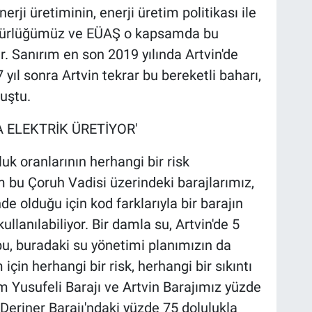
rji üretiminin, enerji üretim politikası ile
Müdürlüğümüz ve EÜAŞ o kapsamda bu
r. Sanırım en son 2019 yılında Artvin'de
yıl sonra Artvin tekrar bu bereketli baharı,
nuştu.
A ELEKTRİK ÜRETİYOR'
uk oranlarının herhangi bir risk
m bu Çoruh Vadisi üzerindeki barajlarımız,
de olduğu için kod farklarıyla bir barajın
 kullanılabiliyor. Bir damla su, Artvin'de 5
 bu, buradaki su yönetimi planımızın da
için herhangi bir risk, herhangi bir sıkıntı
 Yusufeli Barajı ve Artvin Barajımız yüzde
eriner Barajı'ndaki yüzde 75 dolulukla