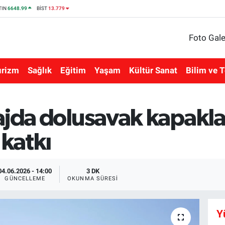
TIN
6648.99
BİST
13.779
Foto Gale
urizm
Sağlık
Eğitim
Yaşam
Kültür Sanat
Bilim ve T
jda dolusavak kapakları
katkı
04.06.2026 - 14:00
3 DK
GÜNCELLEME
OKUNMA SÜRESI
Y