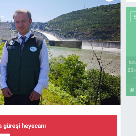
İMS
03:
a güreşi heyecanı