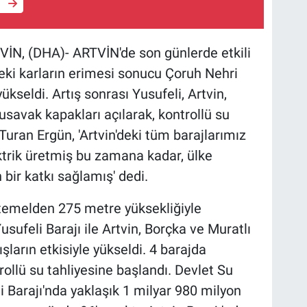
e
N, (DHA)- ARTVİN'de son günlerde etkili
eki karların erimesi sonucu Çoruh Nehri
ükseldi. Artış sonrası Yusufeli, Artvin,
usavak kapakları açılarak, kontrollü su
 Turan Ergün, 'Artvin'deki tüm barajlarımız
ektrik üretmiş bu zamana kadar, ülke
bir katkı sağlamış' dedi.
temelden 275 metre yüksekliğiyle
usufeli Barajı ile Artvin, Borçka ve Muratlı
şların etkisiyle yükseldi. 4 barajda
rollü su tahliyesine başlandı. Devlet Su
eli Barajı'nda yaklaşık 1 milyar 980 milyon