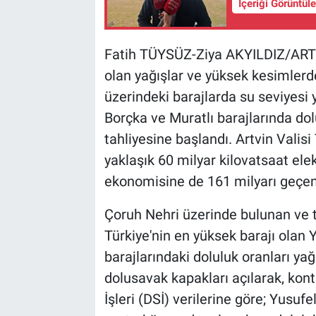
İçeriği Görüntül
Fatih TÜYSÜZ-Ziya AKYILDIZ/ARTVİ
olan yağışlar ve yüksek kesimlerd
üzerindeki barajlarda su seviyesi y
Borçka ve Muratlı barajlarında dol
tahliyesine başlandı. Artvin Valisi
yaklaşık 60 milyar kilovatsaat el
ekonomisine de 161 milyarı geçen 
Çoruh Nehri üzerinde bulunan ve 
Türkiye'nin en yüksek barajı olan Y
barajlarındaki doluluk oranları yağı
dolusavak kapakları açılarak, kont
İşleri (DSİ) verilerine göre; Yusuf