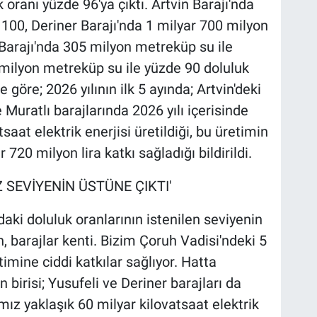
oranı yüzde 96'ya çıktı. Artvin Barajı'nda
100, Deriner Barajı'nda 1 milyar 700 milyon
Barajı'nda 305 milyon metreküp su ile
 milyon metreküp su ile yüzde 90 doluluk
e göre; 2026 yılının ilk 5 ayında; Artvin'deki
 Muratlı barajlarında 2026 yılı içerisinde
aat elektrik enerjisi üretildiği, bu üretimin
720 milyon lira katkı sağladığı bildirildi.
 SEVİYENİN ÜSTÜNE ÇIKTI'
daki doluluk oranlarının istenilen seviyenin
in, barajlar kenti. Bizim Çoruh Vadisi'ndeki 5
timine ciddi katkılar sağlıyor. Hatta
 birisi; Yusufeli ve Deriner barajları da
ımız yaklaşık 60 milyar kilovatsaat elektrik