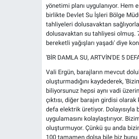
yönetimi planı uygulanıyor. Hem ene
birlikte Devlet Su İşleri Bölge 
tahliyeleri dolusavaktan sağlıyorla
dolusavaktan su tahliyesi olmuş. 7 
bereketli yağışları yaşadı' diye ko
'BİR DAMLA SU, ARTVİN'DE 5 DEF
Vali Ergün, barajların mevcut dolul
oluşturmadığını kaydederek, 'Bizi
biliyorsunuz hepsi aynı vadi üzerin
çıktısı, diğer barajın girdisi olarak
defa elektrik üretiyor. Dolayısıyla
uygulamasını kolaylaştırıyor. Bizim 
oluşturmuyor. Çünkü şu anda bizim
100 tamamen dolsa bile biz bunu D