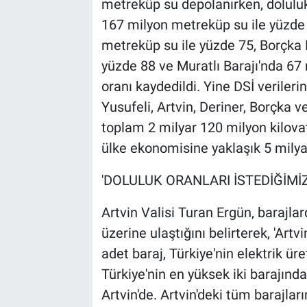
metreküp su depolanırken, doluluk 
167 milyon metreküp su ile yüzde 
metreküp su ile yüzde 75, Borçka 
yüzde 88 ve Muratlı Barajı'nda 67
oranı kaydedildi. Yine DSİ verilerin
Yusufeli, Artvin, Deriner, Borçka ve
toplam 2 milyar 120 milyon kilovats
ülke ekonomisine yaklaşık 5 milyar 
'DOLULUK ORANLARI İSTEDİĞİMİZ
Artvin Valisi Turan Ergün, barajlar
üzerine ulaştığını belirterek, 'Artv
adet baraj, Türkiye'nin elektrik üre
Türkiye'nin en yüksek iki barajından
Artvin'de. Artvin'deki tüm barajlar