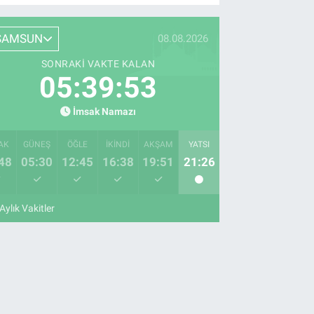
SAMSUN
08.08.2026
SONRAKI VAKTE KALAN
05:39:52
İmsak Namazı
AK
GÜNEŞ
ÖĞLE
İKINDI
AKŞAM
YATSI
48
05:30
12:45
16:38
19:51
21:26
Aylık Vakitler