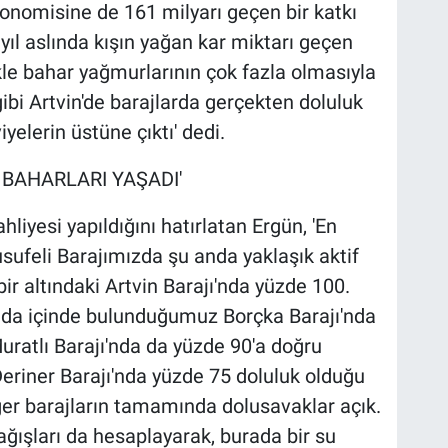
onomisine de 161 milyarı geçen bir katkı
 yıl aslında kışın yağan kar miktarı geçen
kle bahar yağmurlarının çok fazla olmasıyla
gibi Artvin'de barajlarda gerçekten doluluk
iyelerin üstüne çıktı' dedi.
İ BAHARLARI YAŞADI'
liyesi yapıldığını hatırlatan Ergün, 'En
sufeli Barajımızda şu anda yaklaşık aktif
ir altındaki Artvin Barajı'nda yüzde 100.
anda içinde bulunduğumuz Borçka Barajı'nda
ratlı Barajı'nda da yüzde 90'a doğru
Deriner Barajı'nda yüzde 75 doluluk olduğu
iğer barajların tamamında dolusavaklar açık.
ışları da hesaplayarak, burada bir su