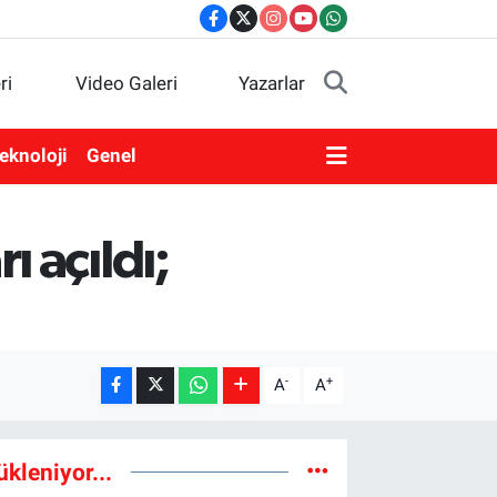
ri
Video Galeri
Yazarlar
eknoloji
Genel
 açıldı;
-
+
A
A
ükleniyor...