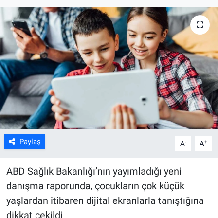
Kültür Sanat
Bilim ve Teknoloji
Genel
Paylaş
-
+
A
A
ABD Sağlık Bakanlığı’nın yayımladığı yeni
danışma raporunda, çocukların çok küçük
yaşlardan itibaren dijital ekranlarla tanıştığına
dikkat çekildi.