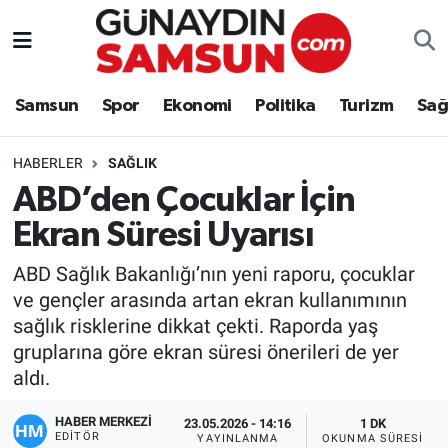
Samsun
Nöbetçi Eczaneler
Samsun
Spor
Ekonomi
Politika
Turizm
Sağ
Spor
Hava Durumu
HABERLER
SAĞLIK
Ekonomi
Trafik Durumu
ABD’den Çocuklar İçin
Ekran Süresi Uyarısı
Politika
Süper Lig Puan Durumu ve Fikstür
ABD Sağlık Bakanlığı’nın yeni raporu, çocuklar
Turizm
Tüm Manşetler
ve gençler arasında artan ekran kullanımının
sağlık risklerine dikkat çekti. Raporda yaş
Sağlık
Son Dakika Haberleri
gruplarına göre ekran süresi önerileri de yer
aldı.
Eğitim
Haber Arşivi
HABER MERKEZİ
23.05.2026 - 14:16
1 DK
Yaşam
EDITÖR
YAYINLANMA
OKUNMA SÜRESI