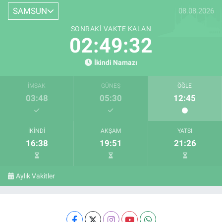
SAMSUN
08.08.2026
SONRAKI VAKTE KALAN
02:49:31
İkindi Namazı
İMSAK
GÜNEŞ
ÖĞLE
03:48
05:30
12:45
İKINDI
AKŞAM
YATSI
16:38
19:51
21:26
Aylık Vakitler