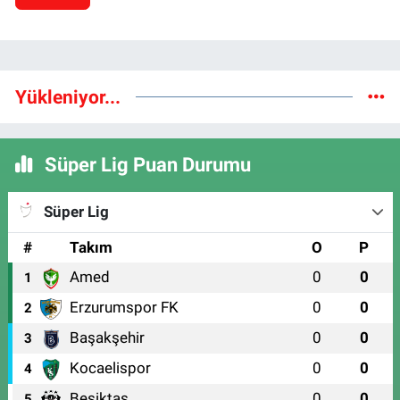
Yükleniyor...
Süper Lig Puan Durumu
Süper Lig
#
Takım
O
P
Amed
0
0
1
Erzurumspor FK
0
0
2
Başakşehir
0
0
3
Kocaelispor
0
0
4
Beşiktaş
0
0
5