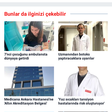
Bunlar da ilginizi çekebilir
7'nci çocuğunu ambulansta
Uzmanından botoks
dünyaya getirdi
yaptıracaklara uyarılar
Medicana Ankara Hastanesi'ne
'Yaz sıcakları tansiyon
'Altın Akreditasyon Belgesi'
hastalarında risk oluşturuyor'