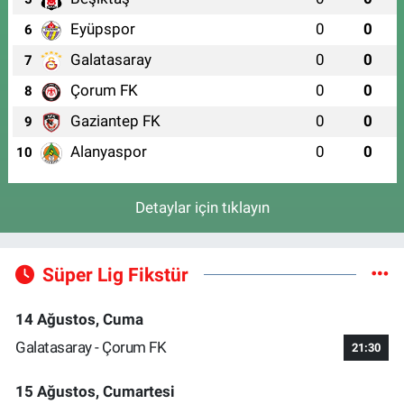
Eyüpspor
0
0
6
Galatasaray
0
0
7
Çorum FK
0
0
8
Gaziantep FK
0
0
9
Alanyaspor
0
0
10
Detaylar için tıklayın
Süper Lig Fikstür
14 Ağustos, Cuma
Galatasaray - Çorum FK
21:30
15 Ağustos, Cumartesi