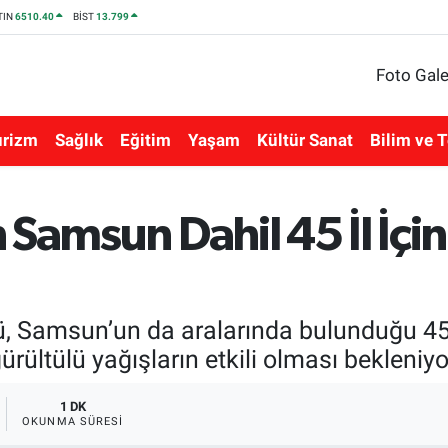
TIN
6510.40
BİST
13.799
Foto Gale
urizm
Sağlık
Eğitim
Yaşam
Kültür Sanat
Bilim ve T
Samsun Dahil 45 İl İçin
 Samsun’un da aralarında bulunduğu 45 il
ültülü yağışların etkili olması bekleniyo
1 DK
OKUNMA SÜRESI