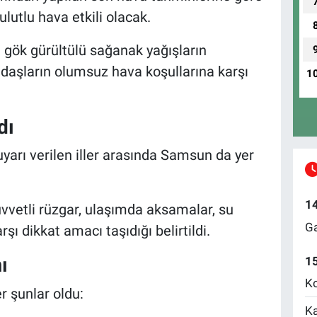
lutlu hava etkili olacak.
 gök gürültülü sağanak yağışların
ndaşların olumsuz hava koşullarına karşı
1
dı
uyarı verilen iller arasında Samsun da yer
1
kuvvetli rüzgar, ulaşımda aksamalar, su
Ga
şı dikkat amacı taşıdığı belirtildi.
ı
1
Ko
er şunlar oldu:
Ka