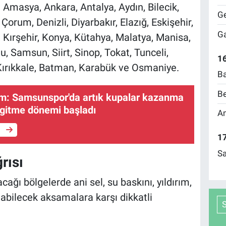
Amasya, Ankara, Antalya, Aydın, Bilecik,
Ge
, Çorum, Denizli, Diyarbakır, Elazığ, Eskişehir,
Ga
 Kırşehir, Konya, Kütahya, Malatya, Manisa,
, Samsun, Siirt, Sinop, Tokat, Tunceli,
16
 Kırıkkale, Batman, Karabük ve Osmaniye.
Ba
Be
rım: Samsunspor'da artık kupalar kazanma
 gitme dönemi başladı
Am
e
17
Sa
rısı
lacağı bölgelerde ani sel, su baskını, yıldırım,
abilecek aksamalara karşı dikkatli