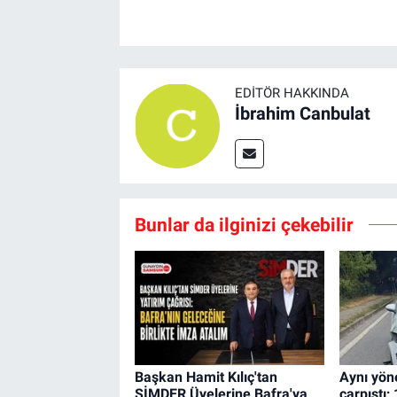
EDITÖR HAKKINDA
İbrahim Canbulat
Bunlar da ilginizi çekebilir
Başkan Hamit Kılıç'tan
Aynı yön
SİMDER Üyelerine Bafra'ya
çarpıştı; 