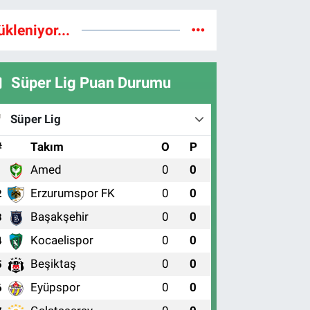
ükleniyor...
Süper Lig Puan Durumu
Süper Lig
#
Takım
O
P
Amed
0
0
1
Erzurumspor FK
0
0
2
Başakşehir
0
0
3
Kocaelispor
0
0
4
Beşiktaş
0
0
5
Eyüpspor
0
0
6