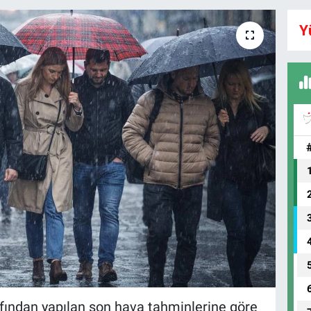
Y
fından yapılan son hava tahminlerine göre