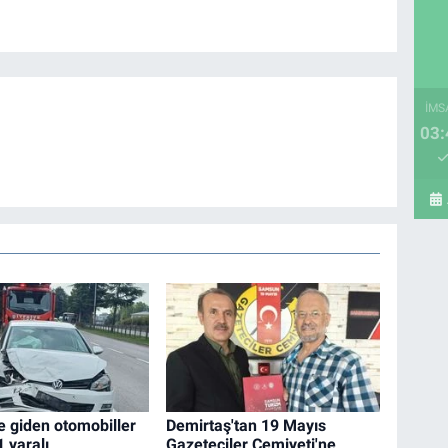
İMS
03:
e giden otomobiller
Demirtaş'tan 19 Mayıs
1 yaralı
Gazeteciler Cemiyeti'ne