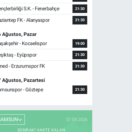
nçlerbirliği S.K. - Fenerbahçe
21:30
ziantep FK - Alanyaspor
21:30
 Ağustos, Pazar
şakşehir - Kocaelispor
19:00
şiktaş - Eyüpspor
21:30
ed - Erzurumspor FK
21:30
 Ağustos, Pazartesi
msunspor - Göztepe
21:30
SAMSUN
07.08.2026
SONRAKI VAKTE KALAN