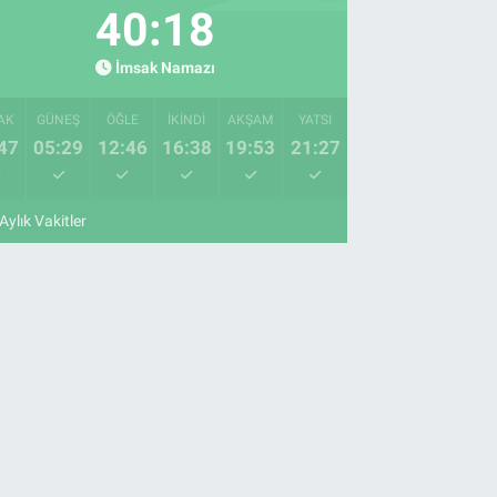
40:17
İmsak Namazı
AK
GÜNEŞ
ÖĞLE
İKINDI
AKŞAM
YATSI
47
05:29
12:46
16:38
19:53
21:27
Aylık Vakitler