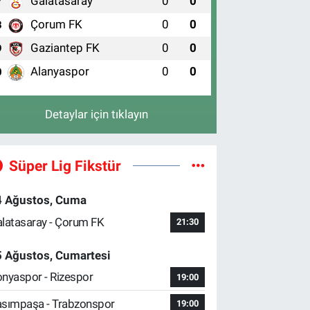
Galatasaray
0
0
7
Çorum FK
0
0
8
Gaziantep FK
0
0
9
Alanyaspor
0
0
0
Detaylar için tıklayın
Süper Lig Fikstür
4 Ağustos, Cuma
latasaray - Çorum FK
21:30
5 Ağustos, Cumartesi
nyaspor - Rizespor
19:00
sımpaşa - Trabzonspor
19:00