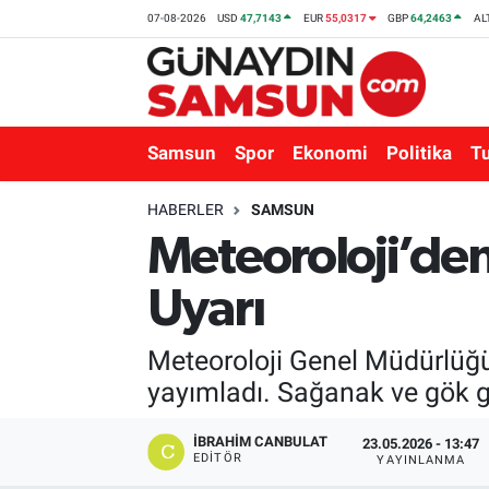
07-08-2026
USD
47,7143
EUR
55,0317
GBP
64,2463
AL
Samsun
Nöbetçi Eczaneler
Spor
Hava Durumu
Samsun
Spor
Ekonomi
Politika
T
Ekonomi
Trafik Durumu
HABERLER
SAMSUN
Meteoroloji’den 
Politika
Süper Lig Puan Durumu ve Fikstür
Uyarı
Turizm
Tüm Manşetler
Meteoroloji Genel Müdürlüğü,
Sağlık
Son Dakika Haberleri
yayımladı. Sağanak ve gök gür
Eğitim
Haber Arşivi
İBRAHIM CANBULAT
23.05.2026 - 13:47
EDITÖR
YAYINLANMA
Yaşam