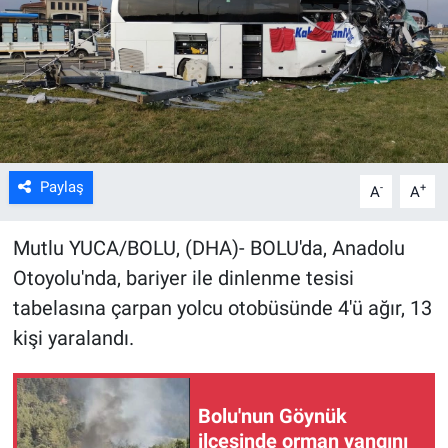
Kültür Sanat
Bilim ve Teknoloji
Genel
Paylaş
-
+
A
A
Mutlu YUCA/BOLU, (DHA)- BOLU'da, Anadolu
Otoyolu'nda, bariyer ile dinlenme tesisi
tabelasına çarpan yolcu otobüsünde 4'ü ağır, 13
kişi yaralandı.
Bolu'nun Göynük
ilçesinde orman yangını