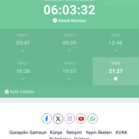
06:03:32
İmsak Namazı
İMSAK
GÜNEŞ
ÖĞLE
03:47
05:29
12:46
İKINDI
AKŞAM
YATSI
16:38
19:53
21:27
Aylık Vakitler
Günaydın Samsun
Künye
İletişim
Yayın İlkeleri
KVKK