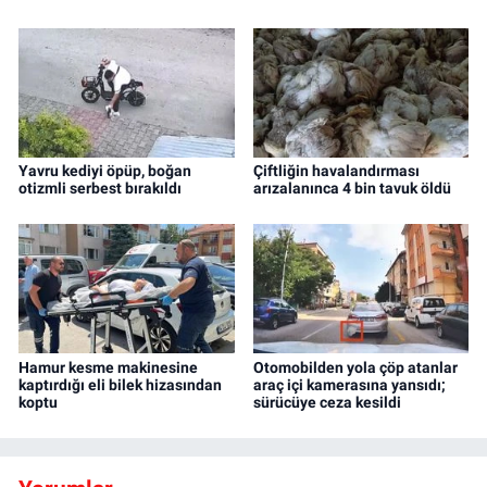
Yavru kediyi öpüp, boğan
Çiftliğin havalandırması
otizmli serbest bırakıldı
arızalanınca 4 bin tavuk öldü
Hamur kesme makinesine
Otomobilden yola çöp atanlar
kaptırdığı eli bilek hizasından
araç içi kamerasına yansıdı;
koptu
sürücüye ceza kesildi