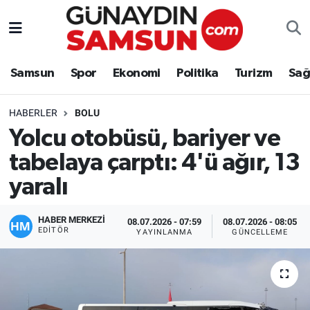
Samsun
Nöbetçi Eczaneler
Samsun
Spor
Ekonomi
Politika
Turizm
Sağ
Spor
Hava Durumu
HABERLER
BOLU
Ekonomi
Trafik Durumu
Yolcu otobüsü, bariyer ve
tabelaya çarptı: 4'ü ağır, 13
Politika
Süper Lig Puan Durumu ve Fikstür
yaralı
Turizm
Tüm Manşetler
HABER MERKEZİ
08.07.2026 - 07:59
08.07.2026 - 08:05
Sağlık
Son Dakika Haberleri
EDITÖR
YAYINLANMA
GÜNCELLEME
Eğitim
Haber Arşivi
Yaşam