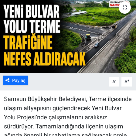
Kültür Sanat
Bilim ve Teknoloji
Genel
Paylaş
-
+
A
A
Samsun Büyükşehir Belediyesi, Terme ilçesinde
ulaşım altyapısını güçlendirecek Yeni Bulvar
Yolu Projesi’nde çalışmalarını aralıksız
sürdürüyor. Tamamlandığında ilçenin ulaşım
ağında önemli bir rahatlama sağlayacak proje,