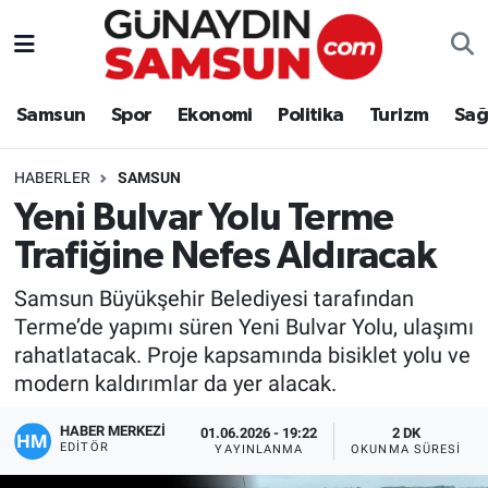
Samsun
Nöbetçi Eczaneler
Samsun
Spor
Ekonomi
Politika
Turizm
Sağ
Spor
Hava Durumu
HABERLER
SAMSUN
Ekonomi
Trafik Durumu
Yeni Bulvar Yolu Terme
Trafiğine Nefes Aldıracak
Politika
Süper Lig Puan Durumu ve Fikstür
Samsun Büyükşehir Belediyesi tarafından
Turizm
Tüm Manşetler
Terme’de yapımı süren Yeni Bulvar Yolu, ulaşımı
rahatlatacak. Proje kapsamında bisiklet yolu ve
Sağlık
Son Dakika Haberleri
modern kaldırımlar da yer alacak.
Eğitim
Haber Arşivi
HABER MERKEZİ
01.06.2026 - 19:22
2 DK
EDITÖR
YAYINLANMA
OKUNMA SÜRESI
Yaşam