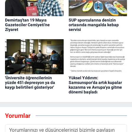
Demirtaş'tan 19 Mayıs
SUP sporcularına denizin
Gazeteciler Cemiyeti'ne
ortasında mangalda kebap
Ziyaret
servisi
'Üniversite öğrencilerinin
Yüksel Yıldırım:
yüzde 45'i depresyon ya da
Samsunspor'da artık kupalar
kaygı belirtileri gösteriyor'
kazanma ve Avrupa'ya gitme
dönemi başladı
Yorumlar