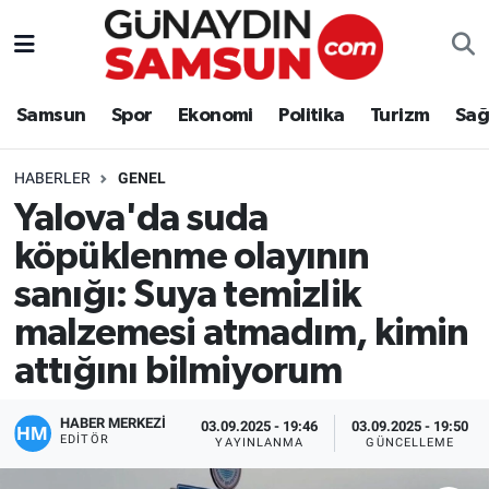
Samsun
Nöbetçi Eczaneler
Samsun
Spor
Ekonomi
Politika
Turizm
Sağ
Spor
Hava Durumu
HABERLER
GENEL
Ekonomi
Trafik Durumu
Yalova'da suda
köpüklenme olayının
Politika
Süper Lig Puan Durumu ve Fikstür
sanığı: Suya temizlik
Turizm
Tüm Manşetler
malzemesi atmadım, kimin
Sağlık
Son Dakika Haberleri
attığını bilmiyorum
Eğitim
Haber Arşivi
HABER MERKEZİ
03.09.2025 - 19:46
03.09.2025 - 19:50
EDITÖR
YAYINLANMA
GÜNCELLEME
Yaşam