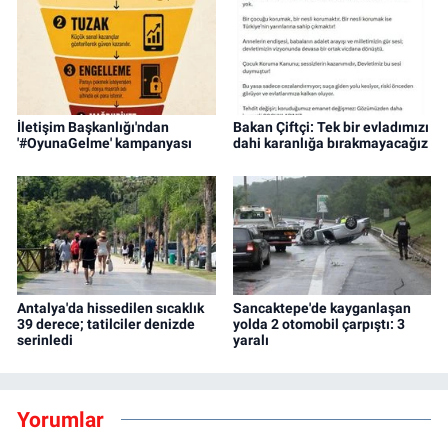
İletişim Başkanlığı'ndan
Bakan Çiftçi: Tek bir evladımızı
'#OyunaGelme' kampanyası
dahi karanlığa bırakmayacağız
Antalya'da hissedilen sıcaklık
Sancaktepe'de kayganlaşan
39 derece; tatilciler denizde
yolda 2 otomobil çarpıştı: 3
serinledi
yaralı
Yorumlar