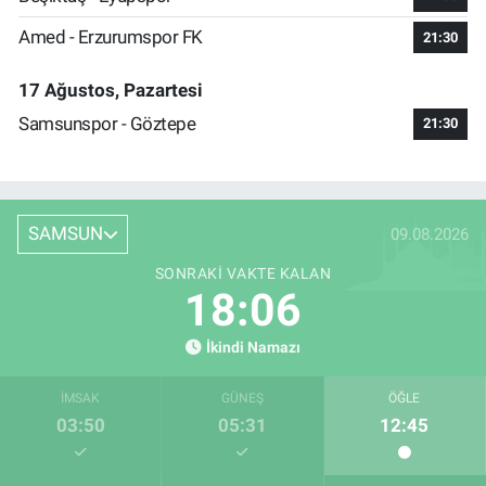
Amed - Erzurumspor FK
21:30
17 Ağustos, Pazartesi
Samsunspor - Göztepe
21:30
SAMSUN
09.08.2026
SONRAKI VAKTE KALAN
18:05
İkindi Namazı
İMSAK
GÜNEŞ
ÖĞLE
03:50
05:31
12:45