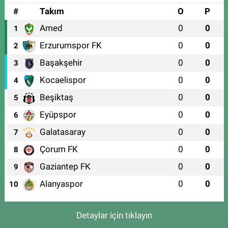
#
Takım
O
P
Amed
0
0
1
Erzurumspor FK
0
0
2
Başakşehir
0
0
3
Kocaelispor
0
0
4
Beşiktaş
0
0
5
Eyüpspor
0
0
6
Galatasaray
0
0
7
Çorum FK
0
0
8
Gaziantep FK
0
0
9
Alanyaspor
0
0
10
Detaylar için tıklayın