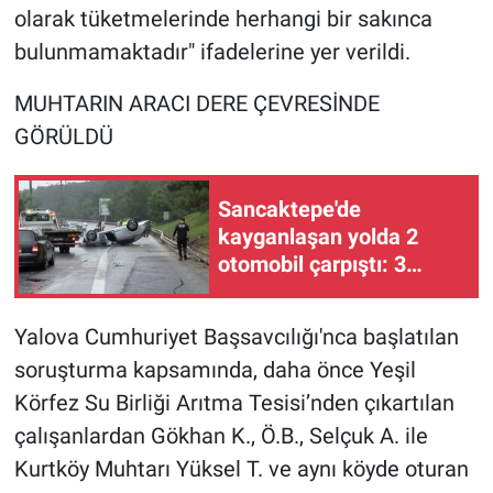
olarak tüketmelerinde herhangi bir sakınca
bulunmamaktadır" ifadelerine yer verildi.
MUHTARIN ARACI DERE ÇEVRESİNDE
GÖRÜLDÜ
Sancaktepe'de
kayganlaşan yolda 2
otomobil çarpıştı: 3
yaralı
Yalova Cumhuriyet Başsavcılığı'nca başlatılan
soruşturma kapsamında, daha önce Yeşil
Körfez Su Birliği Arıtma Tesisi’nden çıkartılan
çalışanlardan Gökhan K., Ö.B., Selçuk A. ile
Kurtköy Muhtarı Yüksel T. ve aynı köyde oturan