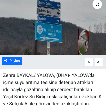
Kültür Sanat
Bilim ve Teknoloji
Genel
Paylaş
-
+
A
A
Zehra BAYKAL/ YALOVA, (DHA)- YALOVA’da
içme suyu arıtma tesisine deterjan attıkları
iddiasıyla gözaltına alınıp serbest bırakılan
Yeşil Körfez Su Birliği eski çalışanları Gökhan K.
ve Selçuk A. ile görevinden uzaklaştırılan