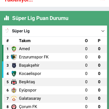
Süper Lig Puan Durumu
Süper Lig
#
Takım
O
P
Amed
0
0
1
Erzurumspor FK
0
0
2
Başakşehir
0
0
3
Kocaelispor
0
0
4
Beşiktaş
0
0
5
Eyüpspor
0
0
6
Galatasaray
0
0
7
Çorum FK
0
0
8