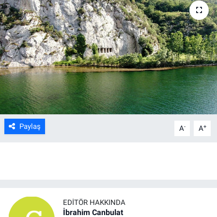
Kültür Sanat
Bilim ve Teknoloji
Genel
Paylaş
-
+
A
A
EDITÖR HAKKINDA
İbrahim Canbulat