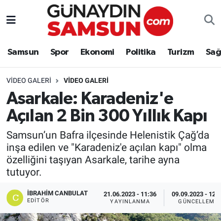
Samsun
Nöbetçi Eczaneler
Samsun
Spor
Ekonomi
Politika
Turizm
Sağ
Spor
Hava Durumu
VIDEO GALERI
VİDEO GALERİ
Ekonomi
Trafik Durumu
Asarkale: Karadeniz'e
Açılan 2 Bin 300 Yıllık Kapı
Politika
Süper Lig Puan Durumu ve Fikstür
Samsun’un Bafra ilçesinde Helenistik Çağ’da
Turizm
Tüm Manşetler
inşa edilen ve "Karadeniz'e açılan kapı" olma
özelliğini taşıyan Asarkale, tarihe ayna
Sağlık
Son Dakika Haberleri
tutuyor.
Eğitim
Haber Arşivi
İBRAHIM CANBULAT
21.06.2023 - 11:36
09.09.2023 - 12:
EDITÖR
YAYINLANMA
GÜNCELLEME
Yaşam