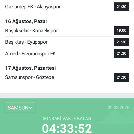
Gaziantep FK - Alanyaspor
21:30
16 Ağustos, Pazar
Başakşehir - Kocaelispor
19:00
Beşiktaş - Eyüpspor
21:30
Amed - Erzurumspor FK
21:30
17 Ağustos, Pazartesi
Samsunspor - Göztepe
21:30
SAMSUN
09.08.2026
SONRAKI VAKTE KALAN
04:33:52