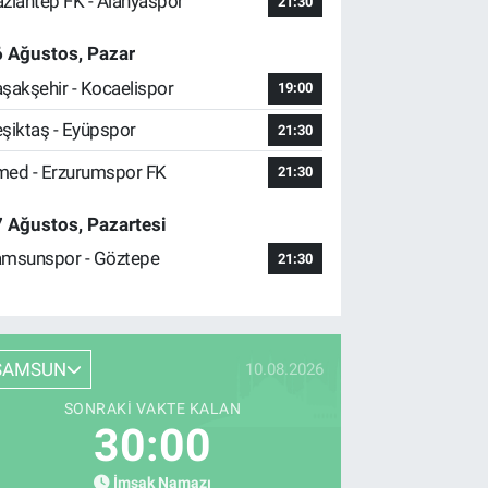
ziantep FK - Alanyaspor
21:30
 Ağustos, Pazar
şakşehir - Kocaelispor
19:00
şiktaş - Eyüpspor
21:30
ed - Erzurumspor FK
21:30
 Ağustos, Pazartesi
msunspor - Göztepe
21:30
SAMSUN
10.08.2026
SONRAKI VAKTE KALAN
30:00
İmsak Namazı