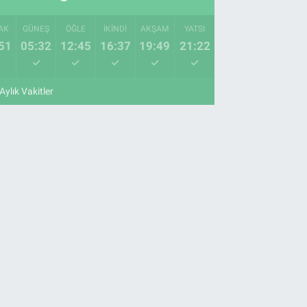
AK
GÜNEŞ
ÖĞLE
İKINDI
AKŞAM
YATSI
51
05:32
12:45
16:37
19:49
21:22
Aylık Vakitler