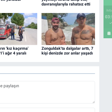
davranışlarıyla rahatsız etti
İMS
03:
ın 'kız kaçırma'
Zonguldak'ta dalgalar arttı, 7
1'i ağır 4 yaralı
kişi denizde zor anlar yaşadı