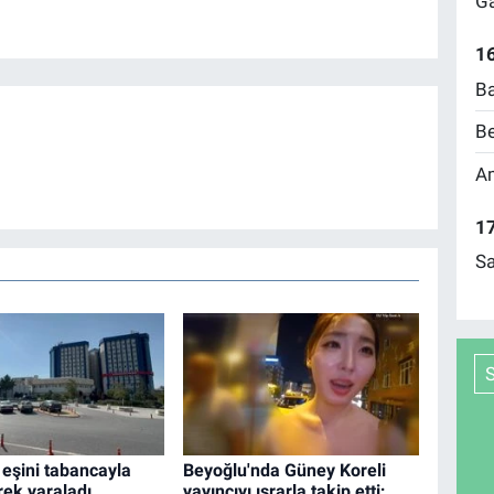
Ga
16
Ba
Be
Am
17
Sa
ı eşini tabancayla
Beyoğlu'nda Güney Koreli
rek yaraladı
yayıncıyı ısrarla takip etti;