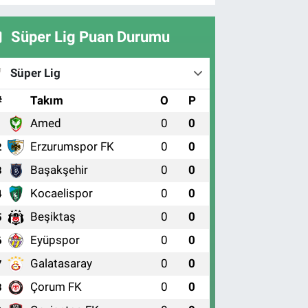
Süper Lig Puan Durumu
Süper Lig
#
Takım
O
P
Amed
0
0
1
Erzurumspor FK
0
0
2
Başakşehir
0
0
3
Kocaelispor
0
0
4
Beşiktaş
0
0
5
Eyüpspor
0
0
6
Galatasaray
0
0
7
Çorum FK
0
0
8