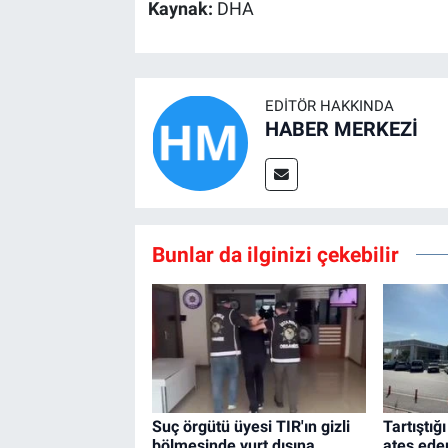
Kaynak:
DHA
EDITÖR HAKKINDA
HABER MERKEZİ
Bunlar da ilginizi çekebilir
Suç örgütü üyesi TIR'ın gizli
Tartıştığ
bölmesinde yurt dışına
ateş ede