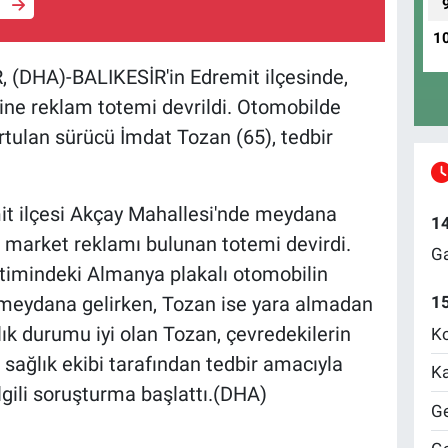
e
1
, (DHA)-BALIKESİR'in Edremit ilçesinde,
rine reklam totemi devrildi. Otomobilde
tulan sürücü İmdat Tozan (65), tedbir
mit ilçesi Akçay Mahallesi'nde meydana
1
ir market reklamı bulunan totemi devirdi.
Ga
timindeki Almanya plakalı otomobilin
meydana gelirken, Tozan ise yara almadan
1
lık durumu iyi olan Tozan, çevredekilerin
Ko
 sağlık ekibi tarafından tedbir amacıyla
Ka
ilgili soruşturma başlattı.(DHA)
Ge