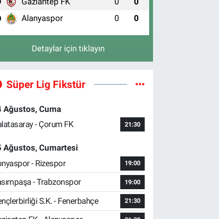
Gaziantep FK
0
0
9
Alanyaspor
0
0
0
Detaylar için tıklayın
Süper Lig Fikstür
4 Ağustos, Cuma
latasaray - Çorum FK
21:30
5 Ağustos, Cumartesi
nyaspor - Rizespor
19:00
sımpaşa - Trabzonspor
19:00
nçlerbirliği S.K. - Fenerbahçe
21:30