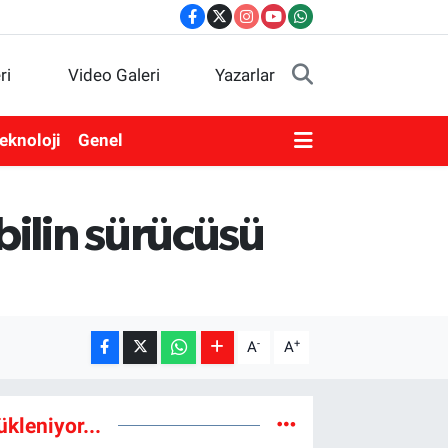
ri
Video Galeri
Yazarlar
eknoloji
Genel
ilin sürücüsü
-
+
A
A
ükleniyor...