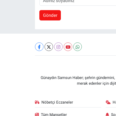
Gönder
Günaydın Samsun Haber; şehrin gündemini, so
merak edenler için dij
Nöbetçi Eczaneler
H
Tüm Manşetler
So