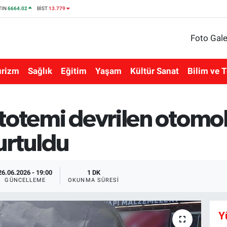
TIN
6664.02
BİST
13.779
Foto Gale
urizm
Sağlık
Eğitim
Yaşam
Kültür Sanat
Bilim ve T
totemi devrilen otomob
urtuldu
26.06.2026 - 19:00
1 DK
GÜNCELLEME
OKUNMA SÜRESI
Y