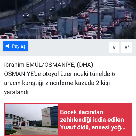
Kültür Sanat
Bilim ve Teknoloji
Genel
Paylaş
-
+
A
A
İbrahim EMÜL/OSMANİYE, (DHA) -
OSMANİYE'de otoyol üzerindeki tünelde 6
aracın karıştığı zincirleme kazada 2 kişi
yaralandı.
Böcek ilacından
zehirlendiği iddia edilen
Yusuf öldü, annesi yoğun
bakımda (2)