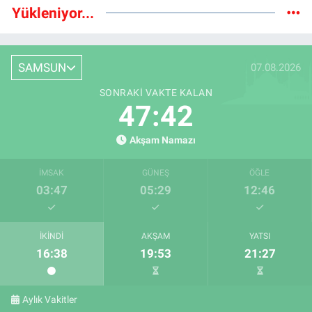
Yükleniyor...
SAMSUN
07.08.2026
SONRAKI VAKTE KALAN
47:41
Akşam Namazı
İMSAK
GÜNEŞ
ÖĞLE
03:47
05:29
12:46
İKINDI
AKŞAM
YATSI
16:38
19:53
21:27
Aylık Vakitler