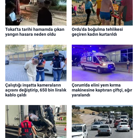
Tokat'ta tarihi hamamda çıkan
Ordu'da boğulma tehlikesi
yangın hasara neden oldu
geçiren kadın kurtarıldı
Çalıştığı inşatta kameraların
Çorum'da elini yem kırma
açısını değiştirip, 650 bin liralık
makinesine kaptıran çiftçi, ağır
kablo çaldı
yaralandı