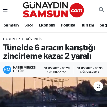
Samsun
Nöbetçi Eczaneler
Samsun
Spor
Ekonomi
Politika
Turizm
Sağ
Spor
Hava Durumu
HABERLER
GÜVENLIK
Ekonomi
Trafik Durumu
Tünelde 6 aracın karıştığı
zincirleme kaza: 2 yaralı
Politika
Süper Lig Puan Durumu ve Fikstür
Turizm
Tüm Manşetler
HABER MERKEZİ
31.05.2026 - 00:28
31.05.2026 - 00:35
EDITÖR
YAYINLANMA
GÜNCELLEME
Sağlık
Son Dakika Haberleri
Eğitim
Haber Arşivi
Yaşam