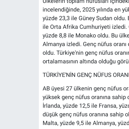
Ülkelerin toplam nüfusları içindek
incelendiğinde, 2025 yılında en yü
yüzde 23,3 ile Güney Sudan oldu. B
ile Orta Afrika Cumhuriyeti izledi
yüzde 8,8 ile Monako oldu. Bu ülkey
Almanya izledi. Genç nüfus oranı 
oldu. Türkiye'nin genç nüfus oranı
ortalamasının altında olduğu görü
TÜRKİYE'NİN GENÇ NÜFUS ORAN
AB üyesi 27 ülkenin genç nüfus ora
yüksek genç nüfus oranına sahip ol
İrlanda, yüzde 12,5 ile Fransa, yü
düşük genç nüfus oranına sahip ola
Malta, yüzde 9,5 ile Almanya, yüzd