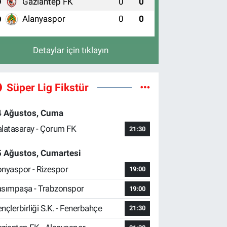
Gaziantep FK
0
0
9
Alanyaspor
0
0
0
Detaylar için tıklayın
Süper Lig Fikstür
4 Ağustos, Cuma
latasaray - Çorum FK
21:30
5 Ağustos, Cumartesi
nyaspor - Rizespor
19:00
sımpaşa - Trabzonspor
19:00
nçlerbirliği S.K. - Fenerbahçe
21:30