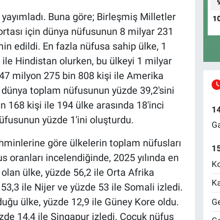
yayımladı. Buna göre; Birleşmiş Milletler
1
ortası için dünya nüfusunun 8 milyar 231
in edildi. En fazla nüfusa sahip ülke, 1
ile Hindistan olurken, bu ülkeyi 1 milyar
347 milyon 275 bin 808 kişi ile Amerika
lke dünya toplam nüfusunun yüzde 39,2'sini
n 168 kişi ile 194 ülke arasında 18'inci
1
üfusunun yüzde 1'ini oluşturdu.
Ga
hminlerine göre ülkelerin toplam nüfusları
1
s oranları incelendiğinde, 2025 yılında en
Ko
lan ülke, yüzde 56,2 ile Orta Afrika
Ka
3,3 ile Nijer ve yüzde 53 ile Somali izledi.
uğu ülke, yüzde 12,9 ile Güney Kore oldu.
Ge
zde 14,4 ile Singapur izledi. Çocuk nüfus