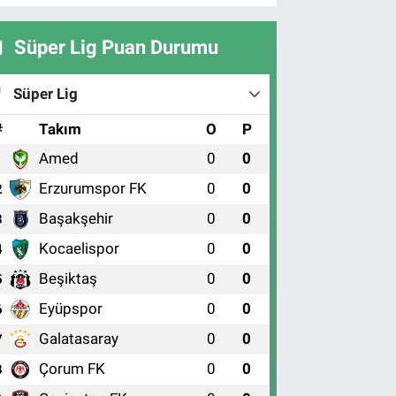
Süper Lig Puan Durumu
Süper Lig
#
Takım
O
P
Amed
0
0
1
Erzurumspor FK
0
0
2
Başakşehir
0
0
3
Kocaelispor
0
0
4
Beşiktaş
0
0
5
Eyüpspor
0
0
6
Galatasaray
0
0
7
Çorum FK
0
0
8