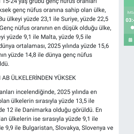
i 15-24 yaş grubu genç nüfus oranları
ksek genç nüfus oranına sahip olan ülke,
İMS
u ülkeyi yüzde 23,1 ile Suriye, yüzde 22,5
03:
. Genç nüfus oranının en düşük olduğu ülke,
i yüzde 9,1 ile Malta, yüzde 9,5 ile
dünya ortalaması, 2025 yılında yüzde 15,6
nın yüzde 14,8 ile dünya genç nüfus
ldü.
I AB ÜLKELERİNDEN YÜKSEK
nları incelendiğinde, 2025 yılında en
an ülkelerin sırasıyla yüzde 13,5 ile
zde 12 ile Danimarka olduğu görüldü. En
n ülkelerin ise sırasıyla yüzde 9,1 ile
e 9,9 ile Bulgaristan, Slovakya, Slovenya ve