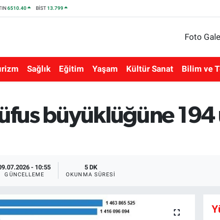
TIN
6510.40
BİST
13.799
Foto Gale
urizm
Sağlık
Eğitim
Yaşam
Kültür Sanat
Bilim ve T
nüfus büyüklüğüne 194 
09.07.2026 - 10:55
5 DK
GÜNCELLEME
OKUNMA SÜRESI
Y