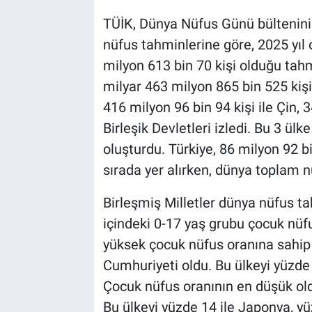
TÜİK, Dünya Nüfus Günü bültenini 
nüfus tahminlerine göre, 2025 yıl 
milyon 613 bin 70 kişi olduğu tahm
milyar 463 milyon 865 bin 525 kişi 
416 milyon 96 bin 94 kişi ile Çin, 
Birleşik Devletleri izledi. Bu 3 ü
oluşturdu. Türkiye, 86 milyon 92 bi
sırada yer alırken, dünya toplam n
Birleşmiş Milletler dünya nüfus ta
içindeki 0-17 yaş grubu çocuk nüfu
yüksek çocuk nüfus oranına sahip o
Cumhuriyeti oldu. Bu ülkeyi yüzde 5
Çocuk nüfus oranının en düşük old
Bu ülkeyi yüzde 14 ile Japonya, yü