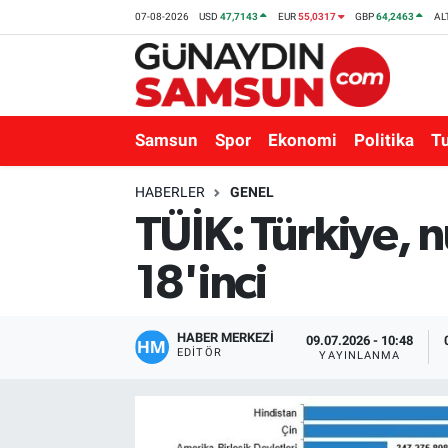
07-08-2026
USD
47,7143
EUR
55,0317
GBP
64,2463
AL
Samsun
Nöbetçi Eczaneler
Spor
Hava Durumu
Samsun
Spor
Ekonomi
Politika
T
Ekonomi
Trafik Durumu
HABERLER
GENEL
TÜİK: Türkiye, 
Politika
Süper Lig Puan Durumu ve Fikstür
18'inci
Turizm
Tüm Manşetler
Sağlık
Son Dakika Haberleri
HABER MERKEZİ
09.07.2026 - 10:48
EDITÖR
YAYINLANMA
Eğitim
Haber Arşivi
Yaşam