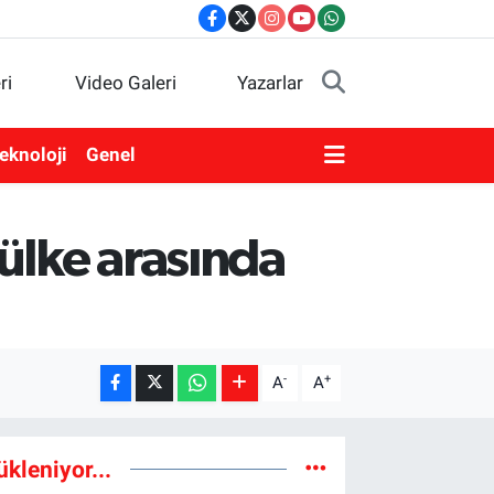
ri
Video Galeri
Yazarlar
eknoloji
Genel
ülke arasında
-
+
A
A
ükleniyor...