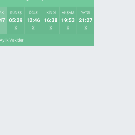
AK
GÜNEŞ
ÖĞLE
İKINDI
AKŞAM
YATSI
47
05:29
12:46
16:38
19:53
21:27
Aylık Vakitler