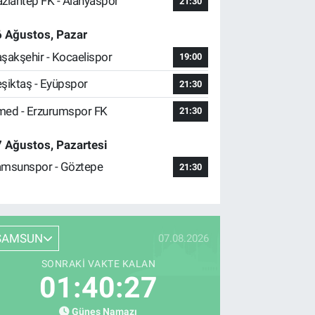
ziantep FK - Alanyaspor
21:30
 Ağustos, Pazar
şakşehir - Kocaelispor
19:00
şiktaş - Eyüpspor
21:30
ed - Erzurumspor FK
21:30
 Ağustos, Pazartesi
msunspor - Göztepe
21:30
SAMSUN
07.08.2026
SONRAKI VAKTE KALAN
01:40:26
Güneş Namazı