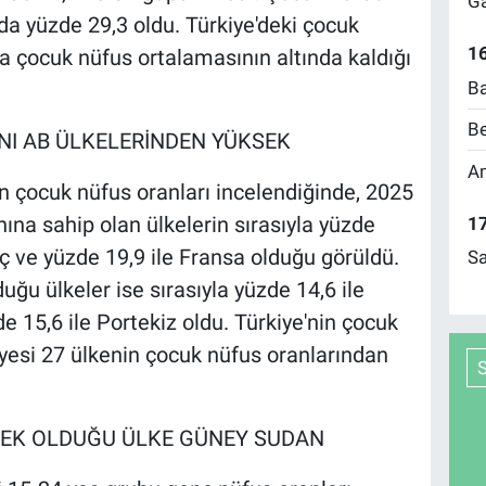
Ga
da yüzde 29,3 oldu. Türkiye'deki çocuk
16
a çocuk nüfus ortalamasının altında kaldığı
Ba
Be
NI AB ÜLKELERİNDEN YÜKSEK
Am
in çocuk nüfus oranları incelendiğinde, 2025
ına sahip olan ülkelerin sırasıyla yüzde
17
veç ve yüzde 19,9 ile Fransa olduğu görüldü.
Sa
ğu ülkeler ise sırasıyla yüzde 14,6 ile
de 15,6 ile Portekiz oldu. Türkiye'nin çocuk
üyesi 27 ülkenin çocuk nüfus oranlarından
SEK OLDUĞU ÜLKE GÜNEY SUDAN