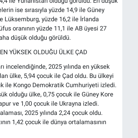
24,4 ile Yunanistan olduğu görüldü. En düşük
lerin ise sırasıyla yüzde 14,9 ile Güney
le Lüksemburg, yüzde 16,2 ile İrlanda
nüfus oranının yüzde 11,1 ile AB üyesi 27
daha düşük olduğu görüldü.
 EN YÜKSEK OLDUĞU ÜLKE ÇAD
rı incelendiğinde, 2025 yılında en yüksek
an ülke, 5,94 çocuk ile Çad oldu. Bu ülkeyi
uk ile Kongo Demokratik Cumhuriyeti izledi.
ük olduğu ülke, 0,75 çocuk ile Güney Kore
apur ve 1,00 çocuk ile Ukrayna izledi.
alaması, 2025 yılında 2,24 çocuk oldu.
ının 1,42 çocuk ile dünya ortalamasının