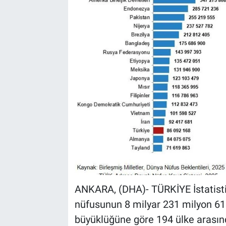
Kültür Sanat
Bilim ve Teknoloji
Genel
ANKARA, (DHA)- TÜRKİYE İstatistik
nüfusunun 8 milyar 231 milyon 613
büyüklüğüne göre 194 ülke arasında