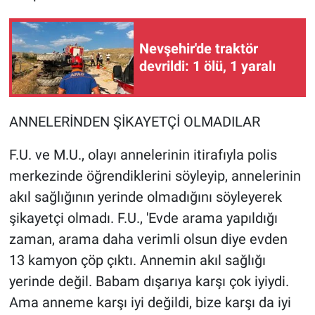
Nevşehir'de traktör
devrildi: 1 ölü, 1 yaralı
ANNELERİNDEN ŞİKAYETÇİ OLMADILAR
F.U. ve M.U., olayı annelerinin itirafıyla polis
merkezinde öğrendiklerini söyleyip, annelerinin
akıl sağlığının yerinde olmadığını söyleyerek
şikayetçi olmadı. F.U., 'Evde arama yapıldığı
zaman, arama daha verimli olsun diye evden
13 kamyon çöp çıktı. Annemin akıl sağlığı
yerinde değil. Babam dışarıya karşı çok iyiydi.
Ama anneme karşı iyi değildi, bize karşı da iyi