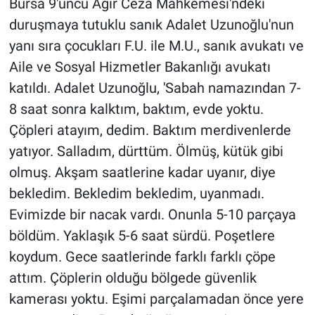
Bursa 9'uncu Ağır Ceza Mahkemesi'ndeki
duruşmaya tutuklu sanık Adalet Uzunoğlu'nun
yanı sıra çocukları F.U. ile M.U., sanık avukatı ve
Aile ve Sosyal Hizmetler Bakanlığı avukatı
katıldı. Adalet Uzunoğlu, 'Sabah namazından 7-
8 saat sonra kalktım, baktım, evde yoktu.
Çöpleri atayım, dedim. Baktım merdivenlerde
yatıyor. Salladım, dürttüm. Ölmüş, kütük gibi
olmuş. Akşam saatlerine kadar uyanır, diye
bekledim. Bekledim bekledim, uyanmadı.
Evimizde bir nacak vardı. Onunla 5-10 parçaya
böldüm. Yaklaşık 5-6 saat sürdü. Poşetlere
koydum. Gece saatlerinde farklı farklı çöpe
attım. Çöplerin olduğu bölgede güvenlik
kamerası yoktu. Eşimi parçalamadan önce yere