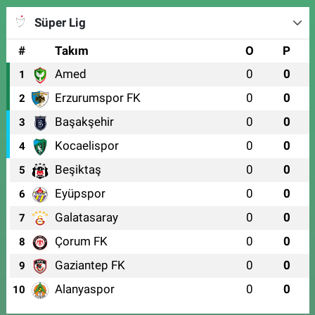
Süper Lig
#
Takım
O
P
Amed
0
0
1
Erzurumspor FK
0
0
2
Başakşehir
0
0
3
Kocaelispor
0
0
4
Beşiktaş
0
0
5
Eyüpspor
0
0
6
Galatasaray
0
0
7
Çorum FK
0
0
8
Gaziantep FK
0
0
9
Alanyaspor
0
0
10