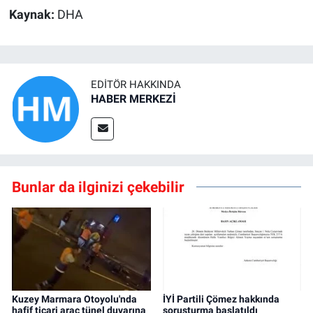
Kaynak:
DHA
EDITÖR HAKKINDA
HABER MERKEZİ
Bunlar da ilginizi çekebilir
Kuzey Marmara Otoyolu'nda
İYİ Partili Çömez hakkında
hafif ticari araç tünel duvarına
soruşturma başlatıldı