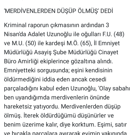
'MERDİVENLERDEN DÜŞÜP ÖLMÜŞ' DEDİ
Kriminal raporun çıkmasının ardından 3
Nisan'da Adalet Uzunoğlu ile oğulları F.U. (48)
ve M.U. (50) ile kardeşi M.Ö. (65), İl Emniyet
Müdürlüğü Asayiş Şube Müdürlüğü Cinayet
Büro Amirliği ekiplerince gözaltına alındı.
Emniyetteki sorgusunda; eşini kendisinin
öldürmediğini iddia eden ancak cesedi
parçaladığını kabul eden Uzunoğlu, 'Olay sabahı
ben uyandığımda merdivenlerin önünde
hareketsiz yatıyordu. Merdivenlerden düşüp
ölmüş. İterek öldürdüğümü düşünürler ve
benim üzerime kalır, diye korktum. Eşimi, satır
ve bıçakla parçalara ayırarak evimin yakınında