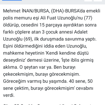
Kültür Sanat
Mehmet İNAN/BURSA, (DHA)-BURSA'da emekli
polis memuru eşi Ali Fuat Uzunoğlu'nu (77)
Bilim ve Teknoloji
öldürüp, cesedini 15 parçaya ayırdıktan sonra
farklı çöplere atan 3 çocuk annesi Adalet
Genel
Uzunoğlu (69), ilk duruşmada savunma yaptı.
Eşini öldürmediğini iddia eden Uzunoğlu,
mahkeme heyetinin 'Kendi kendine düştü
deseydiniz' demesi üzerine, 'İşte iblis girmiş
aklıma. O şeytan var ya. Ben burayı
çekecekmişim, burayı görecekmişim.
Göreceğim varmış bu yaşımda. 40 sene, 50
sene çektim, burayı görecekmişim' cevabını
verdi.