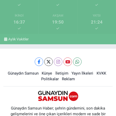
İKINDI
AKŞAM
YATSI
16:37
19:50
21:24
Aylık Vakitler
Günaydın Samsun
Künye
İletişim
Yayın İlkeleri
KVKK
Politikalar
Reklam
Günaydın Samsun Haber; şehrin gündemini, son dakika
gelişmelerini ve öne çıkan içerikleri modern ve sade bir