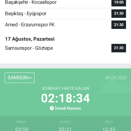
Başakşehir - Kocaelispor
19:00
Beşiktaş - Eyüpspor
21:30
Amed - Erzurumspor FK
21:30
17 Ağustos, Pazartesi
Samsunspor - Göztepe
21:30
SAMSUN
09.08.2026
SONRAKI VAKTE KALAN
02:18:33
İmsak Namazı
İMSAK
GÜNEŞ
ÖĞLE
03:50
05:31
12:45