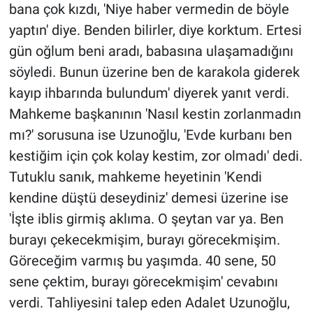
bana çok kızdı, 'Niye haber vermedin de böyle
yaptın' diye. Benden bilirler, diye korktum. Ertesi
gün oğlum beni aradı, babasına ulaşamadığını
söyledi. Bunun üzerine ben de karakola giderek
kayıp ihbarında bulundum' diyerek yanıt verdi.
Mahkeme başkanının 'Nasıl kestin zorlanmadın
mı?' sorusuna ise Uzunoğlu, 'Evde kurbanı ben
kestiğim için çok kolay kestim, zor olmadı' dedi.
Tutuklu sanık, mahkeme heyetinin 'Kendi
kendine düştü deseydiniz' demesi üzerine ise
'İşte iblis girmiş aklıma. O şeytan var ya. Ben
burayı çekecekmişim, burayı görecekmişim.
Göreceğim varmış bu yaşımda. 40 sene, 50
sene çektim, burayı görecekmişim' cevabını
verdi. Tahliyesini talep eden Adalet Uzunoğlu,