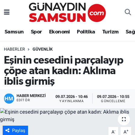
Samsun
Nöbetçi Eczaneler
Samsun
Spor
Ekonomi
Politika
Turizm
Sağ
Spor
Hava Durumu
HABERLER
GÜVENLIK
Ekonomi
Trafik Durumu
Eşinin cesedini parçalayıp
çöpe atan kadın: Aklıma
Politika
Süper Lig Puan Durumu ve Fikstür
iblis girmiş
Turizm
Tüm Manşetler
HABER MERKEZİ
09.07.2026 - 10:46
09.07.2026 - 10:55
Sağlık
Son Dakika Haberleri
EDITÖR
YAYINLANMA
GÜNCELLEME
Eğitim
Haber Arşivi
Yaşam
Paylaş
-
+
A
A