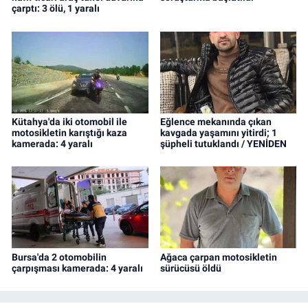
çarptı: 3 ölü, 1 yaralı
Kütahya'da iki otomobil ile
Eğlence mekanında çıkan
motosikletin karıştığı kaza
kavgada yaşamını yitirdi; 1
kamerada: 4 yaralı
şüpheli tutuklandı / YENİDEN
Bursa'da 2 otomobilin
Ağaca çarpan motosikletin
çarpışması kamerada: 4 yaralı
sürücüsü öldü