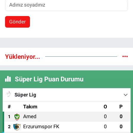
Gönder
Yükleniyor...
Süper Lig Puan Durumu
Süper Lig
#
Takım
O
P
Amed
0
0
1
Erzurumspor FK
0
0
2