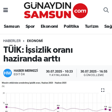
Samsun
Nöbetçi Eczaneler
Samsun
Spor
Ekonomi
Politika
Turizm
Sağ
Spor
Hava Durumu
HABERLER
EKONOMI
Ekonomi
Trafik Durumu
TÜİK: İşsizlik oranı
haziranda arttı
Politika
Süper Lig Puan Durumu ve Fikstür
Turizm
Tüm Manşetler
HABER MERKEZİ
30.07.2025 - 10:23
30.07.2025 - 16:55
EDITÖR
YAYINLANMA
GÜNCELLEME
Sağlık
Son Dakika Haberleri
Eğitim
Haber Arşivi
Yaşam