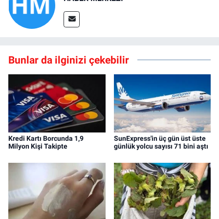
Bunlar da ilginizi çekebilir
Kredi Kartı Borcunda 1,9
SunExpress'in üç gün üst üste
Milyon Kişi Takipte
günlük yolcu sayısı 71 bini aştı