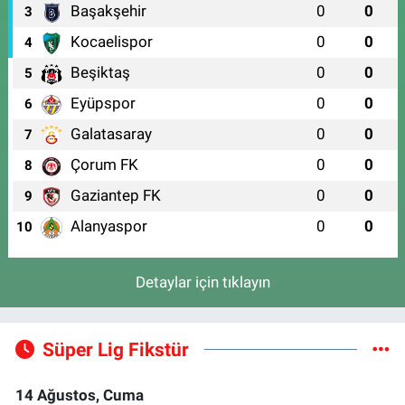
Başakşehir
0
0
3
Kocaelispor
0
0
4
Beşiktaş
0
0
5
Eyüpspor
0
0
6
Galatasaray
0
0
7
Çorum FK
0
0
8
Gaziantep FK
0
0
9
Alanyaspor
0
0
10
Detaylar için tıklayın
Süper Lig Fikstür
14 Ağustos, Cuma