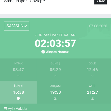
Samsunspor - Göztepe
21:30
SAMSUN
07.08.2026
SONRAKI VAKTE KALAN
02:03:56
Akşam Namazı
İMSAK
GÜNEŞ
ÖĞLE
03:47
05:29
12:46
İKINDI
AKŞAM
YATSI
16:38
19:53
21:27
Aylık Vakitler