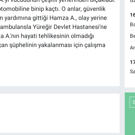
Ga
tomobiline binip kaçtı. O anlar, güvenlik
16
n yardımına gittiği Hamza A., olay yerine
Ba
an ambulansla Yüreğir Devlet Hastanesi'ne
 A.'nın hayati tehlikesinin olmadığı
Be
kaçan şüphelinin yakalanması için çalışma
Am
17
Sa