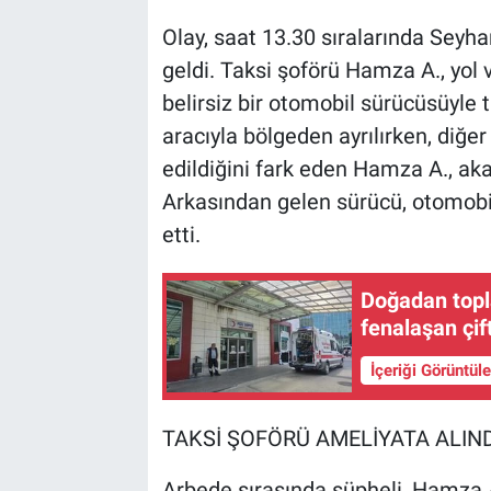
Olay, saat 13.30 sıralarında Sey
geldi. Taksi şoförü Hamza A., yol
belirsiz bir otomobil sürücüsüyle 
aracıyla bölgeden ayrılırken, diğer
edildiğini fark eden Hamza A., aka
Arkasından gelen sürücü, otomobi
etti.
Doğadan topla
fenalaşan çif
İçeriği Görüntül
TAKSİ ŞOFÖRÜ AMELİYATA ALIND
Arbede sırasında şüpheli, Hamza A.