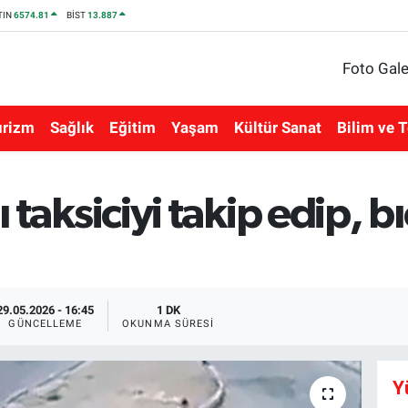
TIN
6574.81
BİST
13.887
Foto Gale
urizm
Sağlık
Eğitim
Yaşam
Kültür Sanat
Bilim ve T
ğı taksiciyi takip edip, b
29.05.2026 - 16:45
1 DK
GÜNCELLEME
OKUNMA SÜRESI
Y