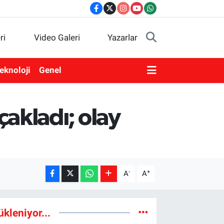
ri
Video Galeri
Yazarlar
eknoloji
Genel
ıçakladı; olay
-
+
A
A
ükleniyor...