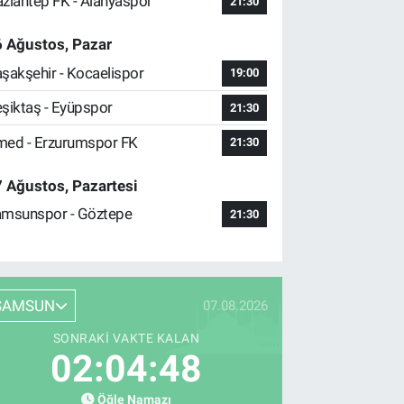
ziantep FK - Alanyaspor
21:30
 Ağustos, Pazar
şakşehir - Kocaelispor
19:00
şiktaş - Eyüpspor
21:30
ed - Erzurumspor FK
21:30
 Ağustos, Pazartesi
msunspor - Göztepe
21:30
SAMSUN
07.08.2026
SONRAKI VAKTE KALAN
02:04:47
Öğle Namazı