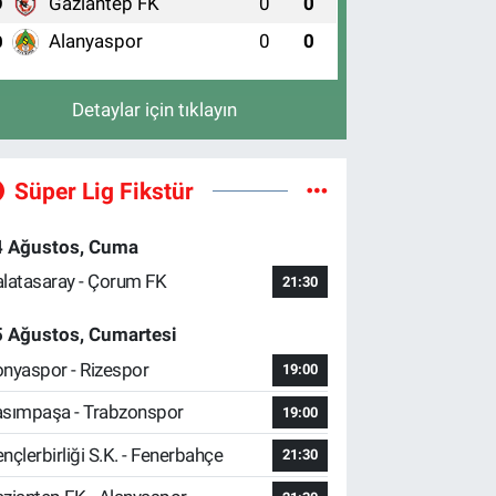
Gaziantep FK
0
0
9
Alanyaspor
0
0
0
Detaylar için tıklayın
Süper Lig Fikstür
4 Ağustos, Cuma
latasaray - Çorum FK
21:30
5 Ağustos, Cumartesi
nyaspor - Rizespor
19:00
sımpaşa - Trabzonspor
19:00
nçlerbirliği S.K. - Fenerbahçe
21:30