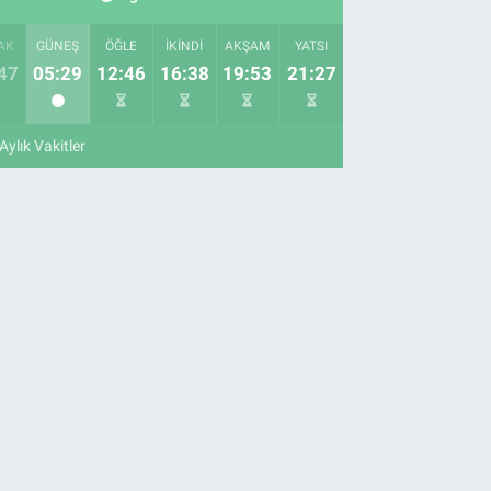
AK
GÜNEŞ
ÖĞLE
İKINDI
AKŞAM
YATSI
47
05:29
12:46
16:38
19:53
21:27
Aylık Vakitler