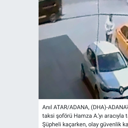
Kültür Sanat
Bilim ve Teknoloji
Genel
Anıl ATAR/ADANA, (DHA)-ADANA'da 
taksi şoförü Hamza A.'yı aracıyla 
Şüpheli kaçarken, olay güvenlik k