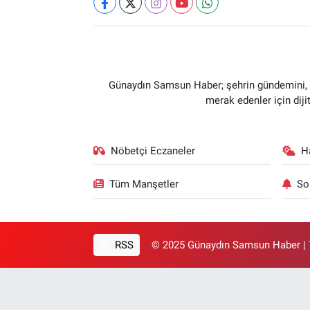
Günaydın Samsun Haber; şehrin gündemini, so
merak edenler için dij
Nöbetçi Eczaneler
H
Tüm Manşetler
So
RSS
© 2025 Günaydın Samsun Haber | T