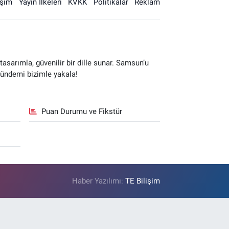
işim
Yayın İlkeleri
KVKK
Politikalar
Reklam
sarımla, güvenilir bir dille sunar. Samsun’u
gündemi bizimle yakala!
Puan Durumu ve Fikstür
Haber Yazılımı:
TE Bilişim