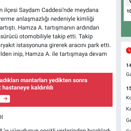
han ilçesi Saydam Caddesi'nde meydana
1
 verme anlaşmazlığı nedeniyle kimliği
tartıştı. Hamza A. tartışmanın ardından
 sürücü otomobiliyle takip etti. Takip
ryakıt istasyonuna girerek aracını park etti.
lden inip, Hamza A. ile tartışmaya devam
1
Ga
dıkları mantarları yedikten sonra
t hastaneye kaldırıldı
1
Ko
e
Ka
I
Ge
'yı vücudunun çeşitli yerlerinden bıçakladı.