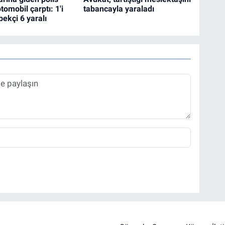
tomobil çarptı: 1'i
tabancayla yaraladı
 bekçi 6 yaralı