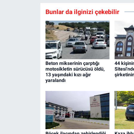
Bunlar da ilginizi çekebilir
Beton mikserinin çarptığı
44 kişin
motosikletin sürücüsü öldü,
Sitesi'nd
13 yaşındaki kızı ağır
şirketini
yaralandı
Böcek ilacından zehirlendiği
Kaza ihb