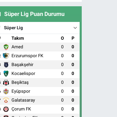
Süper Lig Puan Durumu
Süper Lig
#
Takım
O
P
Amed
0
0
1
Erzurumspor FK
0
0
2
Başakşehir
0
0
3
Kocaelispor
0
0
4
Beşiktaş
0
0
5
Eyüpspor
0
0
6
Galatasaray
0
0
7
Çorum FK
0
0
8