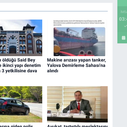
İMS
03:
in öldüğü Said Bey
Makine arızası yapan tanker,
e ikinci yapı denetim
Yalova Demirleme Sahası'na
n 3 yetkilisine dava
alındı
arına giden polis
Avukat, tartıştığı meslektaşını