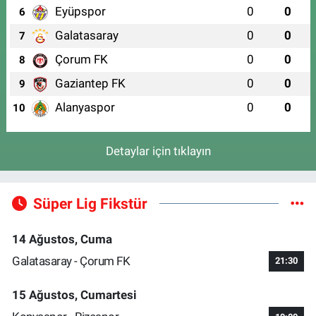
Eyüpspor
0
0
6
Galatasaray
0
0
7
Çorum FK
0
0
8
Gaziantep FK
0
0
9
Alanyaspor
0
0
10
Detaylar için tıklayın
Süper Lig Fikstür
14 Ağustos, Cuma
Galatasaray - Çorum FK
21:30
15 Ağustos, Cumartesi