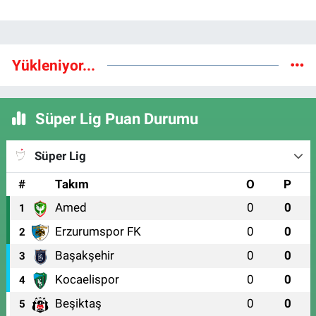
Yükleniyor...
Süper Lig Puan Durumu
Süper Lig
#
Takım
O
P
Amed
0
0
1
Erzurumspor FK
0
0
2
Başakşehir
0
0
3
Kocaelispor
0
0
4
Beşiktaş
0
0
5