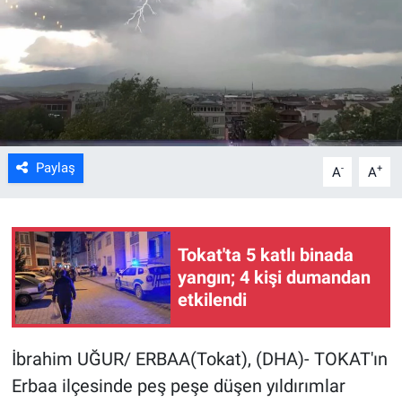
Kültür Sanat
Bilim ve Teknoloji
Genel
Paylaş
-
+
A
A
Tokat'ta 5 katlı binada
yangın; 4 kişi dumandan
etkilendi
İbrahim UĞUR/ ERBAA(Tokat), (DHA)- TOKAT'ın
Erbaa ilçesinde peş peşe düşen yıldırımlar