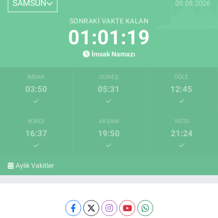
SAMSUN
09.08.2026
SONRAKI VAKTE KALAN
01:01:18
İmsak Namazı
İMSAK
GÜNEŞ
ÖĞLE
03:50
05:31
12:45
İKINDI
AKŞAM
YATSI
16:37
19:50
21:24
Aylık Vakitler