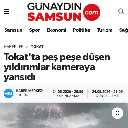
Samsun
Nöbetçi Eczaneler
Samsun
Spor
Ekonomi
Politika
Turizm
Sağ
Spor
Hava Durumu
HABERLER
TOKAT
Ekonomi
Trafik Durumu
Tokat'ta peş peşe düşen
yıldırımlar kameraya
Politika
Süper Lig Puan Durumu ve Fikstür
yansıdı
Turizm
Tüm Manşetler
HABER MERKEZİ
24.05.2026 - 20:56
24.05.2026 - 21:05
Sağlık
Son Dakika Haberleri
EDITÖR
YAYINLANMA
GÜNCELLEME
Eğitim
Haber Arşivi
Yaşam