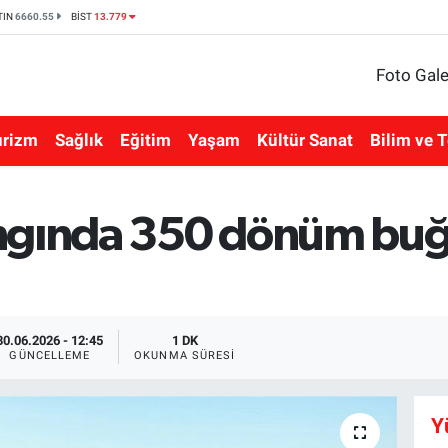
TIN
6660.55
BİST
13.779
Foto Gale
urizm
Sağlık
Eğitim
Yaşam
Kültür Sanat
Bilim ve T
ngında 350 dönüm buğd
30.06.2026 - 12:45
1 DK
GÜNCELLEME
OKUNMA SÜRESI
Y