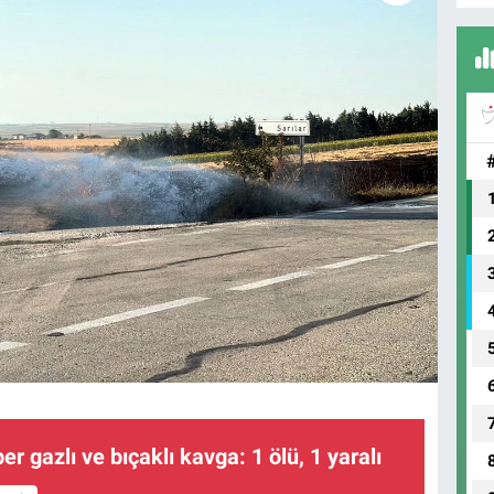
er gazlı ve bıçaklı kavga: 1 ölü, 1 yaralı