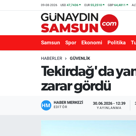
09-08-2026
USD
47,7436
EUR
55,2510
GBP
64,4811
AL
Samsun
Nöbetçi Eczaneler
Spor
Hava Durumu
Samsun
Spor
Ekonomi
Politika
T
Ekonomi
Trafik Durumu
HABERLER
GÜVENLIK
Tekirdağ'da ya
Politika
Süper Lig Puan Durumu ve Fikstür
zarar gördü
Turizm
Tüm Manşetler
Sağlık
Son Dakika Haberleri
HABER MERKEZİ
30.06.2026 - 12:39
EDITÖR
YAYINLANMA
Eğitim
Haber Arşivi
Yaşam