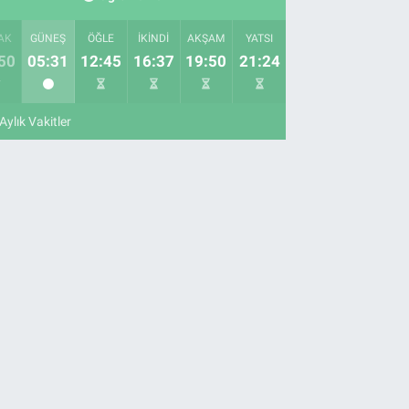
AK
GÜNEŞ
ÖĞLE
İKINDI
AKŞAM
YATSI
50
05:31
12:45
16:37
19:50
21:24
Aylık Vakitler