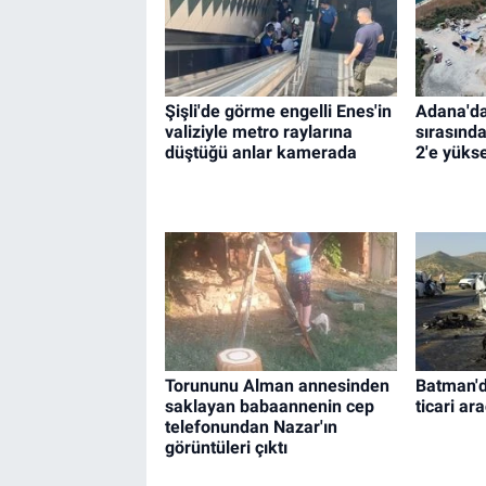
Şişli'de görme engelli Enes'in
Adana'da
valiziyle metro raylarına
sırasında
düştüğü anlar kamerada
2'e yükse
Torununu Alman annesinden
Batman'd
saklayan babaannenin cep
ticari ara
telefonundan Nazar'ın
görüntüleri çıktı