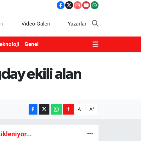
ri
Video Galeri
Yazarlar
eknoloji
Genel
ay ekili alan
-
+
A
A
ükleniyor...