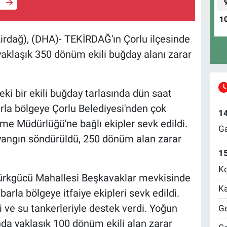
e
1
ağ), (DHA)- TEKİRDAĞ'ın Çorlu ilçesinde
 yaklaşık 350 dönüm ekili buğday alanı zarar
ki bir ekili buğday tarlasında dün saat
barla bölgeye Çorlu Belediyesi'nden çok
1
etme Müdürlüğü'ne bağlı ekipler sevk edildi.
Ga
 yangın söndürüldü, 250 dönüm alan zarar
1
Ko
Türkgücü Mahallesi Beşkavaklar mevkisinde
Ka
barla bölgeye itfaiye ekipleri sevk edildi.
i ve su tankerleriyle destek verdi. Yoğun
Ge
da yaklaşık 100 dönüm ekili alan zarar