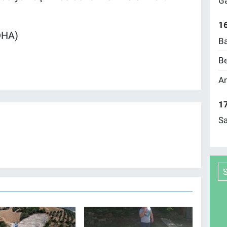
Ga
16
(DHA)
Ba
Be
Am
17
Sa