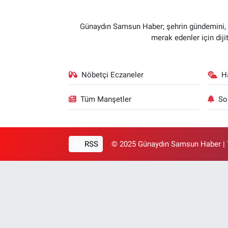
Günaydın Samsun Haber; şehrin gündemini, so
merak edenler için dij
Nöbetçi Eczaneler
H
Tüm Manşetler
So
RSS
© 2025 Günaydın Samsun Haber | T