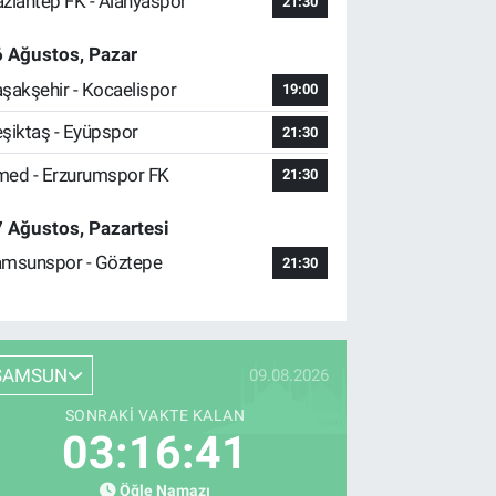
ziantep FK - Alanyaspor
21:30
 Ağustos, Pazar
şakşehir - Kocaelispor
19:00
şiktaş - Eyüpspor
21:30
ed - Erzurumspor FK
21:30
 Ağustos, Pazartesi
msunspor - Göztepe
21:30
SAMSUN
09.08.2026
SONRAKI VAKTE KALAN
03:16:40
Öğle Namazı