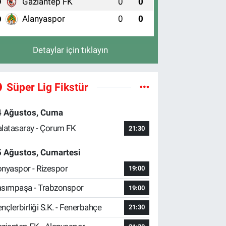
Gaziantep FK
0
0
9
Alanyaspor
0
0
0
Detaylar için tıklayın
Süper Lig Fikstür
4 Ağustos, Cuma
latasaray - Çorum FK
21:30
5 Ağustos, Cumartesi
nyaspor - Rizespor
19:00
sımpaşa - Trabzonspor
19:00
nçlerbirliği S.K. - Fenerbahçe
21:30