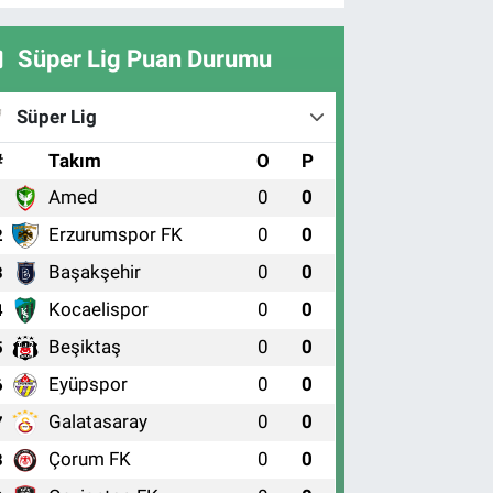
Süper Lig Puan Durumu
Süper Lig
#
Takım
O
P
Amed
0
0
1
Erzurumspor FK
0
0
2
Başakşehir
0
0
3
Kocaelispor
0
0
4
Beşiktaş
0
0
5
Eyüpspor
0
0
6
Galatasaray
0
0
7
Çorum FK
0
0
8