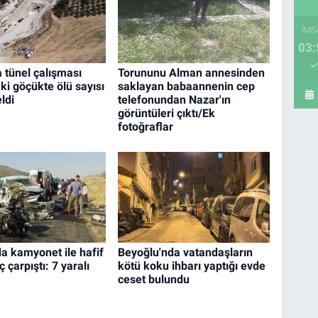
İMS
03:
 tünel çalışması
Torununu Alman annesinden
ki göçükte ölü sayısı
saklayan babaannenin cep
ldi
telefonundan Nazar'ın
görüntüleri çıktı/Ek
fotoğraflar
a kamyonet ile hafif
Beyoğlu'nda vatandaşların
ç çarpıştı: 7 yaralı
kötü koku ihbarı yaptığı evde
ceset bulundu