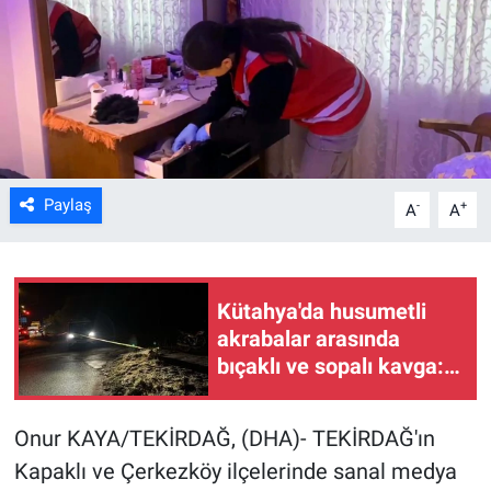
Kültür Sanat
Bilim ve Teknoloji
Genel
Paylaş
-
+
A
A
Kütahya'da husumetli
akrabalar arasında
bıçaklı ve sopalı kavga: 2
yaralı
Onur KAYA/TEKİRDAĞ, (DHA)- TEKİRDAĞ'ın
Kapaklı ve Çerkezköy ilçelerinde sanal medya