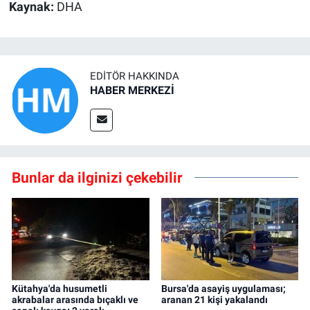
Kaynak:
DHA
EDITÖR HAKKINDA
HABER MERKEZİ
Bunlar da ilginizi çekebilir
Kütahya'da husumetli
Bursa'da asayiş uygulaması;
akrabalar arasında bıçaklı ve
aranan 21 kişi yakalandı