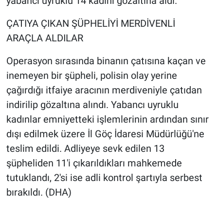
yabancı uyruklu 14 kadını gözaltına aldı.
ÇATIYA ÇIKAN ŞÜPHELİYİ MERDİVENLİ
ARAÇLA ALDILAR
Operasyon sırasında binanın çatısına kaçan ve
inemeyen bir şüpheli, polisin olay yerine
çağırdığı itfaiye aracının merdiveniyle çatıdan
indirilip gözaltına alındı. Yabancı uyruklu
kadınlar emniyetteki işlemlerinin ardından sınır
dışı edilmek üzere İl Göç İdaresi Müdürlüğü'ne
teslim edildi. Adliyeye sevk edilen 13
şüpheliden 11'i çıkarıldıkları mahkemede
tutuklandı, 2'si ise adli kontrol şartıyla serbest
bırakıldı. (DHA)