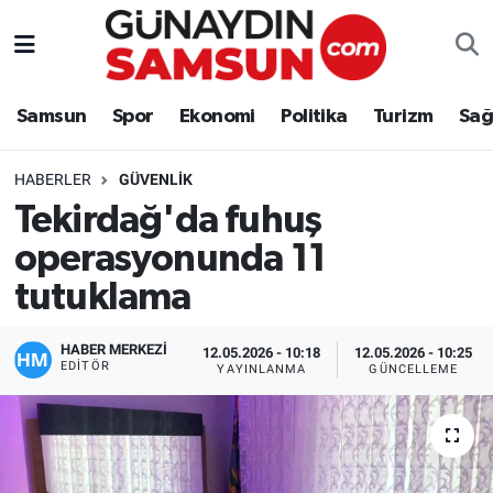
Samsun
Nöbetçi Eczaneler
Samsun
Spor
Ekonomi
Politika
Turizm
Sağ
Spor
Hava Durumu
HABERLER
GÜVENLIK
Ekonomi
Trafik Durumu
Tekirdağ'da fuhuş
operasyonunda 11
Politika
Süper Lig Puan Durumu ve Fikstür
tutuklama
Turizm
Tüm Manşetler
HABER MERKEZİ
12.05.2026 - 10:18
12.05.2026 - 10:25
Sağlık
Son Dakika Haberleri
EDITÖR
YAYINLANMA
GÜNCELLEME
Eğitim
Haber Arşivi
Yaşam