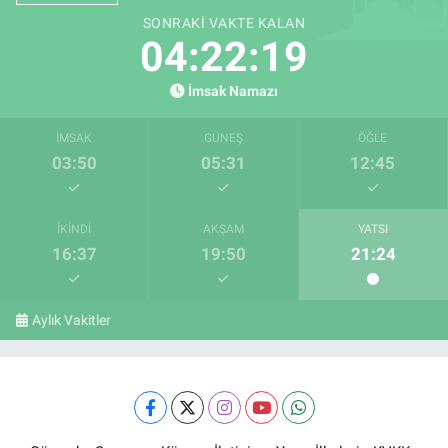
SONRAKI VAKTE KALAN
04:22:19
İmsak Namazı
İMSAK
GÜNEŞ
ÖĞLE
03:50
05:31
12:45
İKINDI
AKŞAM
YATSI
16:37
19:50
21:24
Aylık Vakitler