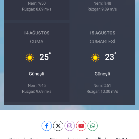
Nem: %50
Nem: %48
Rüzgar: 8.89 m/s
Rüzgar: 9.89 m/s
14 AĞUSTOS
15 AĞUSTOS
CUMA
CUMARTESI
°
°
25
23
Güneşli
Güneşli
Nem: %45
Nem: %51
Rüzgar: 9.69 m/s
Rüzgar: 10.00 m/s