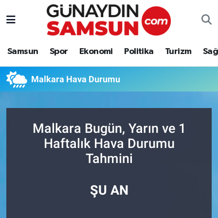
Samsun
Nöbetçi Eczaneler
Samsun
Spor
Ekonomi
Politika
Turizm
Sağ
Spor
Hava Durumu
Malkara Hava Durumu
Ekonomi
Trafik Durumu
Politika
Süper Lig Puan Durumu ve Fikstür
Malkara Bugün, Yarın ve 1
Turizm
Tüm Manşetler
Haftalık Hava Durumu
Tahmini
Sağlık
Son Dakika Haberleri
Eğitim
Haber Arşivi
ŞU AN
Yaşam