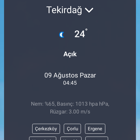
Tekirdağ
Kültür Sanat
Bilim ve Teknoloji
°
24
Genel
Açık
09 Ağustos Pazar
04:45
Nem: %65, Basınç: 1013 hpa hPa,
Rüzgar: 3.00 m/s
Çerkezköy
Çorlu
Ergene