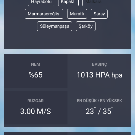
Hayrabolu
Kapaklı
Malkara
Marmaraereğlisi
Muratlı
Saray
Süleymanpaşa
Şarköy
NEM
BASINÇ
%65
1013 HPA
hpa
RÜZGAR
EN DÜŞÜK / EN YÜKSEK
°
°
3.00 M/S
23
/ 35