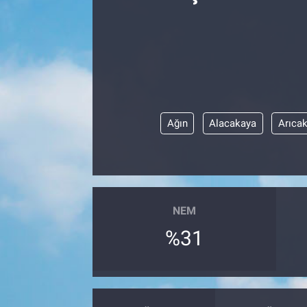
Kültür Sanat
Bilim ve Teknoloji
Genel
Ağın
Alacakaya
Arıca
NEM
%31