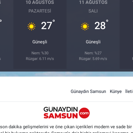
S
10 AĞUSTOS
11 AĞUSTOS
PAZARTESI
SALI
°
°
°
27
28
Güneşli
Güneşli
Nem: %30
Nem: %27
s
Rüzgar: 6.11 m/s
Rüzgar: 5.69 m/s
Günaydın Samsun
Künye
İlet
n dakika gelişmelerini ve öne çıkan içerikleri modern ve sade bir ta