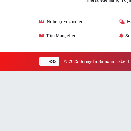
merak edenler için dij
Nöbetçi Eczaneler
H
Tüm Manşetler
So
RSS
© 2025 Günaydın Samsun Haber | T