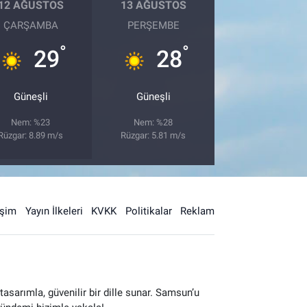
12 AĞUSTOS
13 AĞUSTOS
ÇARŞAMBA
PERŞEMBE
°
°
29
28
Güneşli
Güneşli
Nem: %23
Nem: %28
Rüzgar: 8.89 m/s
Rüzgar: 5.81 m/s
işim
Yayın İlkeleri
KVKK
Politikalar
Reklam
sarımla, güvenilir bir dille sunar. Samsun’u