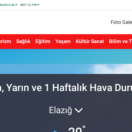
IN
6510.40
BİST
13.799
Foto Gale
urizm
Sağlık
Eğitim
Yaşam
Kültür Sanat
Bilim ve T
, Yarın ve 1 Haftalık Hava D
Elazığ
°