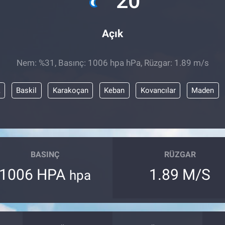
20
Açık
Nem: %31, Basınç: 1006 hpa hPa, Rüzgar: 1.89 m/s
k
Baskil
Karakoçan
Keban
Kovancılar
Maden
BASINÇ
RÜZGAR
1006 HPA
1.89 M/S
hpa