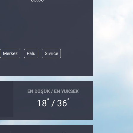
Merkez
Palu
Sivrice
EN DÜŞÜK / EN YÜKSEK
°
°
18
/ 36