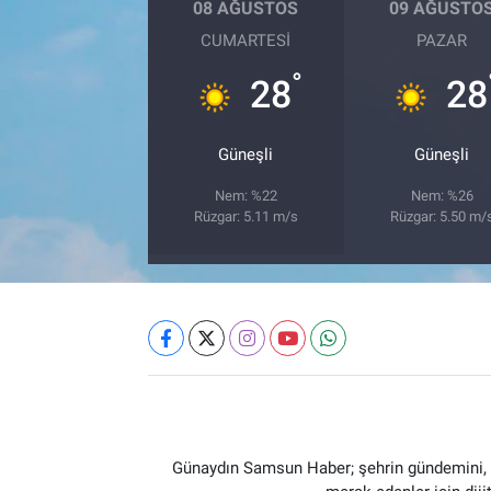
08 AĞUSTOS
09 AĞUSTO
CUMARTESI
PAZAR
°
28
28
Güneşli
Güneşli
Nem: %22
Nem: %26
Rüzgar: 5.11 m/s
Rüzgar: 5.50 m/
Günaydın Samsun Haber; şehrin gündemini, so