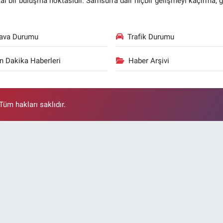
ital bir buluşma noktasıdır. Samsun’a dair hiçbir gelişmeyi kaçırma, 
ava Durumu
Trafik Durumu
n Dakika Haberleri
Haber Arşivi
üm hakları saklıdır.