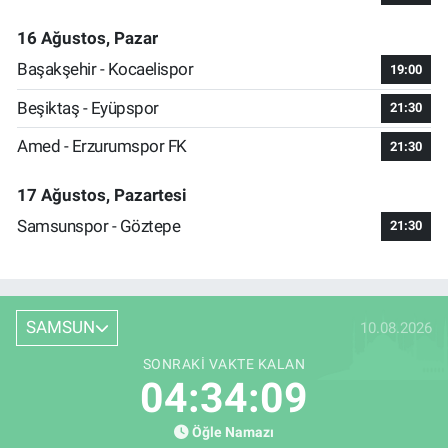
16 Ağustos, Pazar
Başakşehir - Kocaelispor
19:00
Beşiktaş - Eyüpspor
21:30
Amed - Erzurumspor FK
21:30
17 Ağustos, Pazartesi
Samsunspor - Göztepe
21:30
SAMSUN
10.08.2026
SONRAKI VAKTE KALAN
04:34:08
Öğle Namazı