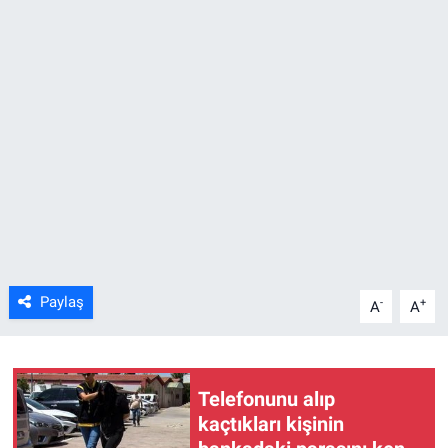
Kültür Sanat
Bilim ve Teknoloji
Genel
Paylaş
-
+
A
A
Telefonunu alıp
kaçtıkları kişinin