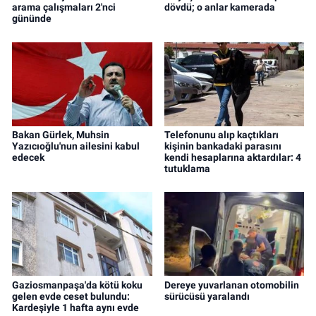
arama çalışmaları 2'nci
dövdü; o anlar kamerada
gününde
Bakan Gürlek, Muhsin
Telefonunu alıp kaçtıkları
Yazıcıoğlu'nun ailesini kabul
kişinin bankadaki parasını
edecek
kendi hesaplarına aktardılar: 4
tutuklama
Gaziosmanpaşa'da kötü koku
Dereye yuvarlanan otomobilin
gelen evde ceset bulundu:
sürücüsü yaralandı
Kardeşiyle 1 hafta aynı evde