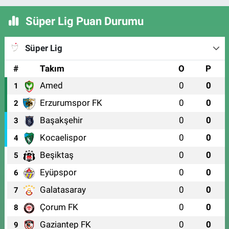
Süper Lig Puan Durumu
Süper Lig
#
Takım
O
P
Amed
0
0
1
Erzurumspor FK
0
0
2
Başakşehir
0
0
3
Kocaelispor
0
0
4
Beşiktaş
0
0
5
Eyüpspor
0
0
6
Galatasaray
0
0
7
Çorum FK
0
0
8
Gaziantep FK
0
0
9