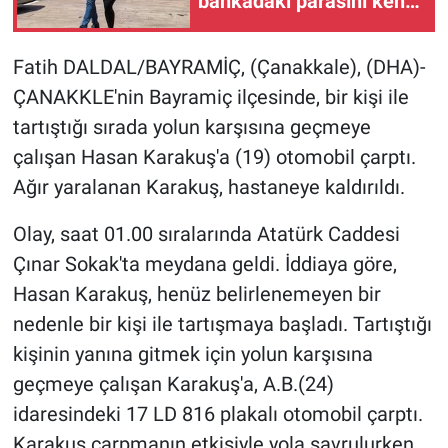
bankadaki parasını kendi
hesaplarına aktardılar: 4
tutuklama
Fatih DALDAL/BAYRAMİÇ, (Çanakkale), (DHA)-
ÇANAKKLE'nin Bayramiç ilçesinde, bir kişi ile
tartıştığı sırada yolun karşısına geçmeye
çalışan Hasan Karakuş'a (19) otomobil çarptı.
Ağır yaralanan Karakuş, hastaneye kaldırıldı.
Olay, saat 01.00 sıralarında Atatürk Caddesi
Çınar Sokak'ta meydana geldi. İddiaya göre,
Hasan Karakuş, henüz belirlenemeyen bir
nedenle bir kişi ile tartışmaya başladı. Tartıştığı
kişinin yanına gitmek için yolun karşısına
geçmeye çalışan Karakuş'a, A.B.(24)
idaresindeki 17 LD 816 plakalı otomobil çarptı.
Karakuş çarpmanın etkisiyle yola savrulurken,