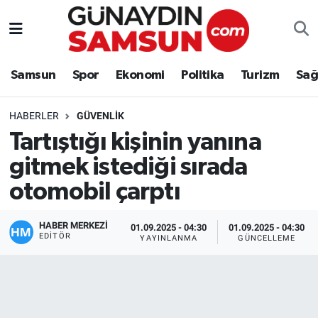
Samsun
Nöbetçi Eczaneler
Samsun
Spor
Ekonomi
Politika
Turizm
Sağ
Spor
Hava Durumu
HABERLER
GÜVENLIK
Ekonomi
Trafik Durumu
Tartıştığı kişinin yanına
gitmek istediği sırada
Politika
Süper Lig Puan Durumu ve Fikstür
otomobil çarptı
Turizm
Tüm Manşetler
HABER MERKEZİ
01.09.2025 - 04:30
01.09.2025 - 04:30
Sağlık
Son Dakika Haberleri
EDITÖR
YAYINLANMA
GÜNCELLEME
Eğitim
Haber Arşivi
Yaşam