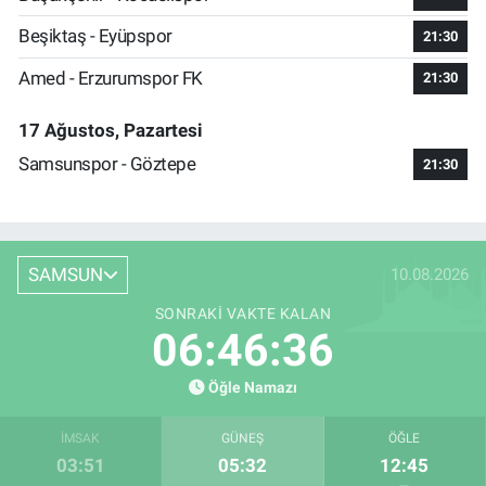
Beşiktaş - Eyüpspor
21:30
Amed - Erzurumspor FK
21:30
17 Ağustos, Pazartesi
Samsunspor - Göztepe
21:30
SAMSUN
10.08.2026
SONRAKI VAKTE KALAN
06:46:35
Öğle Namazı
İMSAK
GÜNEŞ
ÖĞLE
03:51
05:32
12:45