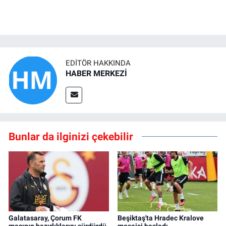
EDITÖR HAKKINDA
HABER MERKEZİ
Bunlar da ilginizi çekebilir
Galatasaray, Çorum FK
Beşiktaş'ta Hradec Kralove
maçının hazırlıklarını sürdürdü
mesaisi başladı