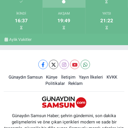
İKINDI
AKŞAM
YATSI
16:37
19:49
21:22
Aylık Vakitler
Günaydın Samsun
Künye
İletişim
Yayın İlkeleri
KVKK
Politikalar
Reklam
Günaydın Samsun Haber; şehrin gündemini, son dakika
gelişmelerini ve öne çıkan içerikleri modern ve sade bir