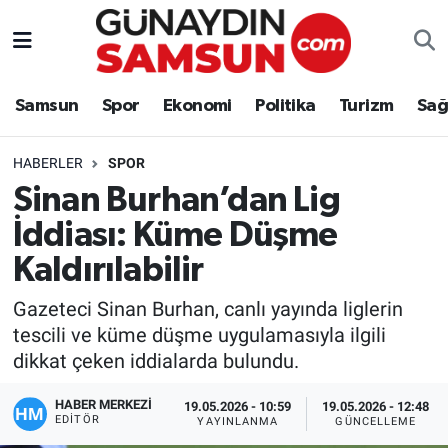
Samsun
Nöbetçi Eczaneler
Samsun
Spor
Ekonomi
Politika
Turizm
Sağ
Spor
Hava Durumu
HABERLER
SPOR
Ekonomi
Trafik Durumu
Sinan Burhan’dan Lig
İddiası: Küme Düşme
Politika
Süper Lig Puan Durumu ve Fikstür
Kaldırılabilir
Turizm
Tüm Manşetler
Gazeteci Sinan Burhan, canlı yayında liglerin
Sağlık
Son Dakika Haberleri
tescili ve küme düşme uygulamasıyla ilgili
dikkat çeken iddialarda bulundu.
Eğitim
Haber Arşivi
HABER MERKEZİ
19.05.2026 - 10:59
19.05.2026 - 12:48
EDITÖR
YAYINLANMA
GÜNCELLEME
Yaşam