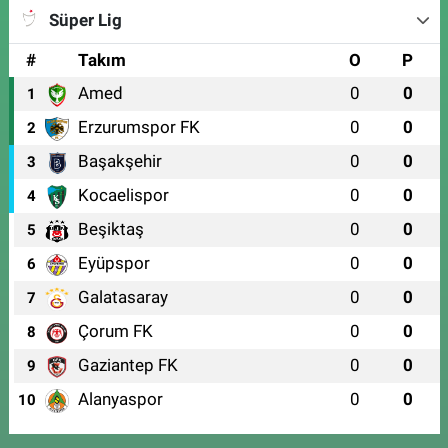
Süper Lig
#
Takım
O
P
Amed
0
0
1
Erzurumspor FK
0
0
2
Başakşehir
0
0
3
Kocaelispor
0
0
4
Beşiktaş
0
0
5
Eyüpspor
0
0
6
Galatasaray
0
0
7
Çorum FK
0
0
8
Gaziantep FK
0
0
9
Alanyaspor
0
0
10