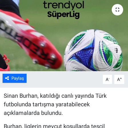
Kültür Sanat
Bilim ve Teknoloji
Genel
Paylaş
-
+
A
A
Sinan Burhan, katıldığı canlı yayında Türk
futbolunda tartışma yaratabilecek
açıklamalarda bulundu.
Burhan, liglerin mevcut koşullarda tescil