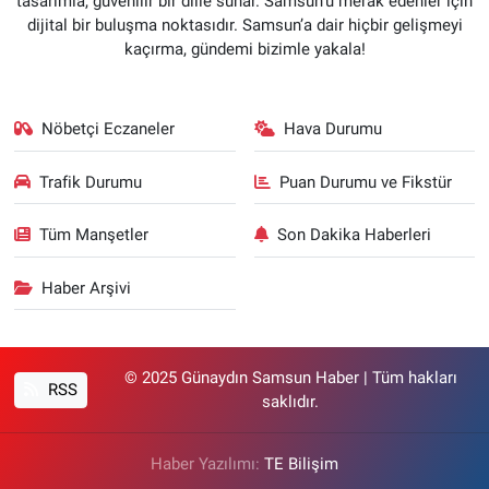
tasarımla, güvenilir bir dille sunar. Samsun’u merak edenler için
dijital bir buluşma noktasıdır. Samsun’a dair hiçbir gelişmeyi
kaçırma, gündemi bizimle yakala!
Nöbetçi Eczaneler
Hava Durumu
Trafik Durumu
Puan Durumu ve Fikstür
Tüm Manşetler
Son Dakika Haberleri
Haber Arşivi
© 2025 Günaydın Samsun Haber | Tüm hakları
RSS
saklıdır.
Haber Yazılımı:
TE Bilişim