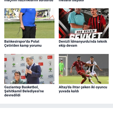
Balıkesirspor'da Polat
Denizli İdmanyurdu'nda teknik
Çetin'den kamp yorumu
ekip devam
Gaziantep Basketbol,
Altay'da ihtar çeken iki oyuncu
Şehitkamil Belediyesi'ne
yuvada kaldı
devredildi