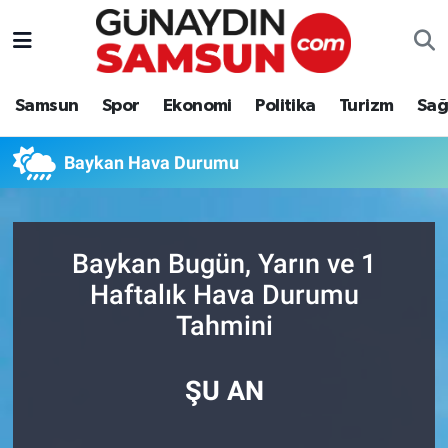
Samsun
Nöbetçi Eczaneler
Samsun
Spor
Ekonomi
Politika
Turizm
Sağ
Spor
Hava Durumu
Baykan Hava Durumu
Ekonomi
Trafik Durumu
Politika
Süper Lig Puan Durumu ve Fikstür
Baykan Bugün, Yarın ve 1
Turizm
Tüm Manşetler
Haftalık Hava Durumu
Tahmini
Sağlık
Son Dakika Haberleri
Eğitim
Haber Arşivi
ŞU AN
Yaşam