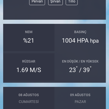
Pervari
Şirvan
Tillo
NEM
BASINÇ
%21
1004 HPA
hpa
RÜZGAR
EN DÜŞÜK / EN YÜKSEK
°
°
1.69 M/S
23
/ 39
08 AĞUSTOS
09 AĞUSTOS
CUMARTESI
PAZAR