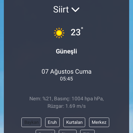
Siirt
Kültür Sanat
Bilim ve Teknoloji
°
23
Genel
Güneşli
07 Ağustos Cuma
05:45
Nem: %21, Basınç: 1004 hpa hPa,
Rüzgar: 1.69 m/s
Baykan
Eruh
Kurtalan
Merkez