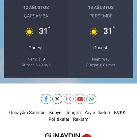
12 AĞUSTOS
13 AĞUSTOS
ÇARŞAMBA
PERŞEMBE
°
°
31
31
Güneşli
Güneşli
Nem: %19
Nem: %16
Rüzgar: 6.19 m/s
Rüzgar: 6.81 m/s
Günaydın Samsun
Künye
İletişim
Yayın İlkeleri
KVKK
Politikalar
Reklam