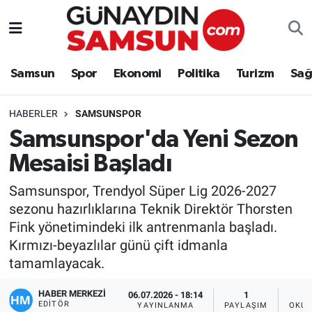
Samsun
Nöbetçi Eczaneler
Samsun
Spor
Ekonomi
Politika
Turizm
Sağ
Spor
Hava Durumu
HABERLER
SAMSUNSPOR
Ekonomi
Trafik Durumu
Samsunspor'da Yeni Sezon
Mesaisi Başladı
Politika
Süper Lig Puan Durumu ve Fikstür
Samsunspor, Trendyol Süper Lig 2026-2027
Turizm
Tüm Manşetler
sezonu hazırlıklarına Teknik Direktör Thorsten
Fink yönetimindeki ilk antrenmanla başladı.
Sağlık
Son Dakika Haberleri
Kırmızı-beyazlılar günü çift idmanla
tamamlayacak.
Eğitim
Haber Arşivi
HABER MERKEZİ
06.07.2026 - 18:14
1
Yaşam
EDITÖR
YAYINLANMA
PAYLAŞIM
OKUN