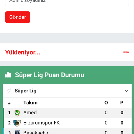
Gönder
Yükleniyor...
Süper Lig Puan Durumu
Süper Lig
#
Takım
O
P
Amed
0
0
1
Erzurumspor FK
0
0
2
Başakşehir
0
0
3