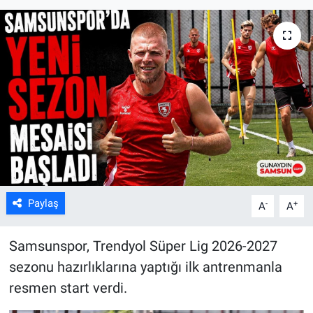
Kültür Sanat
Bilim ve Teknoloji
Genel
Paylaş
-
+
A
A
Samsunspor, Trendyol Süper Lig 2026-2027
sezonu hazırlıklarına yaptığı ilk antrenmanla
resmen start verdi.