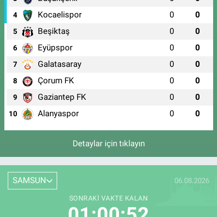
Kocaelispor
0
0
4
Beşiktaş
0
0
5
Eyüpspor
0
0
6
Galatasaray
0
0
7
Çorum FK
0
0
8
Gaziantep FK
0
0
9
Alanyaspor
0
0
10
Detaylar için tıklayın
SAMSUN
06.08.2026
SONRAKI VAKTE KALAN
01:00:51