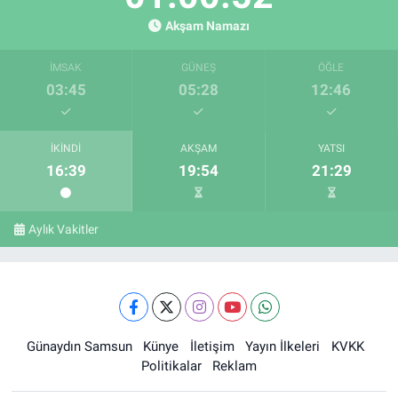
Akşam Namazı
İMSAK
GÜNEŞ
ÖĞLE
03:45
05:28
12:46
İKINDI
AKŞAM
YATSI
16:39
19:54
21:29
Aylık Vakitler
Günaydın Samsun
Künye
İletişim
Yayın İlkeleri
KVKK
Politikalar
Reklam