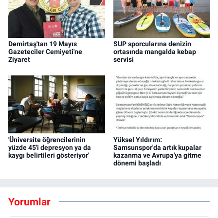
Demirtaş'tan 19 Mayıs
SUP sporcularına denizin
Gazeteciler Cemiyeti'ne
ortasında mangalda kebap
Ziyaret
servisi
'Üniversite öğrencilerinin
Yüksel Yıldırım:
yüzde 45'i depresyon ya da
Samsunspor'da artık kupalar
kaygı belirtileri gösteriyor'
kazanma ve Avrupa'ya gitme
dönemi başladı
Yorumlar