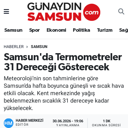
Samsun
Nöbetçi Eczaneler
Samsun
Spor
Ekonomi
Politika
Turizm
Sağ
Spor
Hava Durumu
HABERLER
SAMSUN
Ekonomi
Trafik Durumu
Samsun'da Termometreler
31 Dereceği Gösterecek
Politika
Süper Lig Puan Durumu ve Fikstür
Meteoroloji'nin son tahminlerine göre
Turizm
Tüm Manşetler
Samsun'da hafta boyunca güneşli ve sıcak hava
etkili olacak. Kent merkezinde yağış
Sağlık
Son Dakika Haberleri
beklenmezken sıcaklık 31 dereceye kadar
yükselecek.
Eğitim
Haber Arşivi
HABER MERKEZİ
30.06.2026 - 19:06
1 DK
Yaşam
EDITÖR
YAYINLANMA
OKUNMA SÜRESI