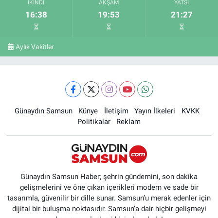
İKINDI
AKŞAM
YATSI
16:38
19:53
21:27
Aylık Vakitler
Günaydın Samsun
Künye
İletişim
Yayın İlkeleri
KVKK
Politikalar
Reklam
Günaydın Samsun Haber; şehrin gündemini, son dakika
gelişmelerini ve öne çıkan içerikleri modern ve sade bir
tasarımla, güvenilir bir dille sunar. Samsun’u merak edenler için
dijital bir buluşma noktasıdır. Samsun’a dair hiçbir gelişmeyi