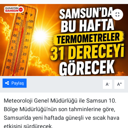
Kültür Sanat
Bilim ve Teknoloji
Genel
Paylaş
-
+
A
A
Meteoroloji Genel Müdürlüğü ile Samsun 10.
Bölge Müdürlüğü'nün son tahminlerine göre,
Samsun'da yeni haftada güneşli ve sıcak hava
etkisini sürdürecek.