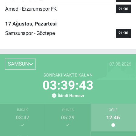
Amed - Erzurumspor FK
21:30
17 Ağustos, Pazartesi
Samsunspor - Göztepe
21:30
SAMSUN
07.08.2026
SONRAKI VAKTE KALAN
03:39:42
İkindi Namazı
İMSAK
GÜNEŞ
ÖĞLE
03:47
05:29
12:46