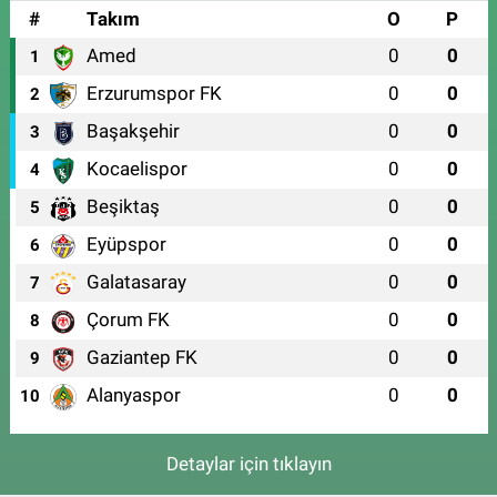
#
Takım
O
P
Amed
0
0
1
Erzurumspor FK
0
0
2
Başakşehir
0
0
3
Kocaelispor
0
0
4
Beşiktaş
0
0
5
Eyüpspor
0
0
6
Galatasaray
0
0
7
Çorum FK
0
0
8
Gaziantep FK
0
0
9
Alanyaspor
0
0
10
Detaylar için tıklayın