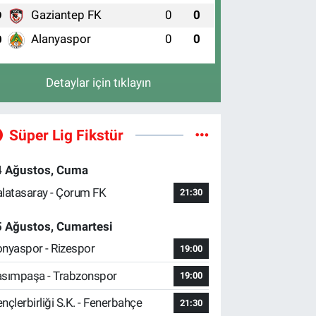
Gaziantep FK
0
0
9
Alanyaspor
0
0
0
Detaylar için tıklayın
Süper Lig Fikstür
4 Ağustos, Cuma
latasaray - Çorum FK
21:30
5 Ağustos, Cumartesi
nyaspor - Rizespor
19:00
sımpaşa - Trabzonspor
19:00
nçlerbirliği S.K. - Fenerbahçe
21:30