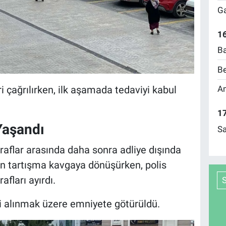
Ga
16
Ba
Be
i çağrılırken, ilk aşamada tedaviyi kabul
Am
17
Yaşandı
Sa
aflar arasında daha sonra adliye dışında
en tartışma kavgaya dönüşürken, polis
fları ayırdı.
eri alınmak üzere emniyete götürüldü.