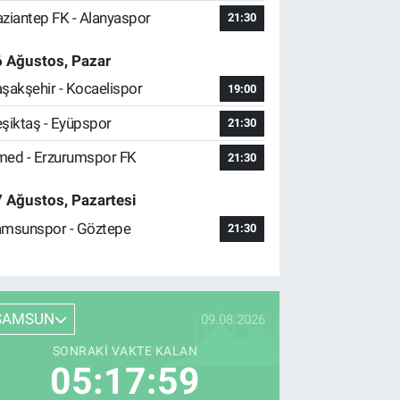
ziantep FK - Alanyaspor
21:30
 Ağustos, Pazar
şakşehir - Kocaelispor
19:00
şiktaş - Eyüpspor
21:30
ed - Erzurumspor FK
21:30
 Ağustos, Pazartesi
msunspor - Göztepe
21:30
SAMSUN
09.08.2026
SONRAKI VAKTE KALAN
05:17:58