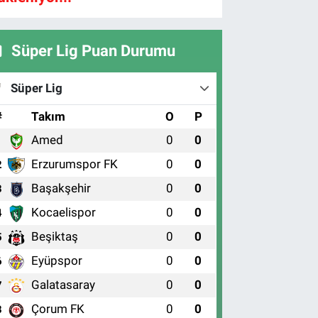
Süper Lig Puan Durumu
Süper Lig
#
Takım
O
P
Amed
0
0
1
Erzurumspor FK
0
0
2
Başakşehir
0
0
3
Kocaelispor
0
0
4
Beşiktaş
0
0
5
Eyüpspor
0
0
6
Galatasaray
0
0
7
Çorum FK
0
0
8