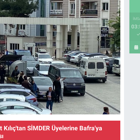
İMS
03:
 Kılıç'tan SİMDER Üyelerine Bafra'ya
sı