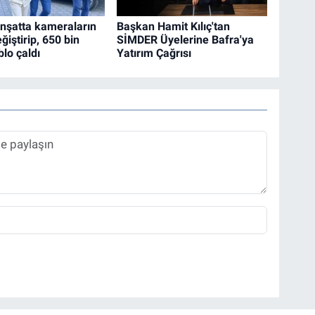
 inşatta kameraların
Başkan Hamit Kılıç'tan
eğiştirip, 650 bin
SİMDER Üyelerine Bafra'ya
blo çaldı
Yatırım Çağrısı