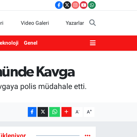
ri
Video Galeri
Yazarlar
eknoloji
Genel
nünde Kavga
vgaya polis müdahale etti.
-
+
A
A
ükleniyor...