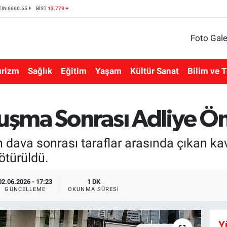
TIN
6660.55
BİST
13.779
Foto Gale
urizm
Sağlık
Eğitim
Yaşam
Kültür Sanat
Bilim ve T
şma Sonrası Adliye Ö
 dava sonrası taraflar arasında çıkan ka
götürüldü.
02.06.2026 - 17:23
1 DK
GÜNCELLEME
OKUNMA SÜRESI
Y