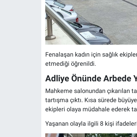
Fenalaşan kadın için sağlık ekipler
etmediği öğrenildi.
Adliye Önünde Arbede 
Mahkeme salonundan çıkarılan tar
tartışma çıktı. Kısa sürede büyüy
ekipleri olaya müdahale ederek tara
Yaşanan olayla ilgili 8 kişi ifadel